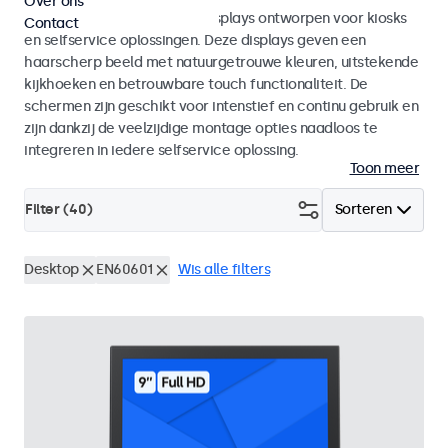
Over ons
Monitoren en touchscreen displays ontworpen voor kiosks
Contact
en selfservice oplossingen. Deze displays geven een
haarscherp beeld met natuurgetrouwe kleuren, uitstekende
kijkhoeken en betrouwbare touch functionaliteit. De
schermen zijn geschikt voor intenstief en continu gebruik en
zijn dankzij de veelzijdige montage opties naadloos te
integreren in iedere selfservice oplossing.
Toon meer
Filter (
40
)
Sorteren
Desktop
EN60601
Wis alle filters