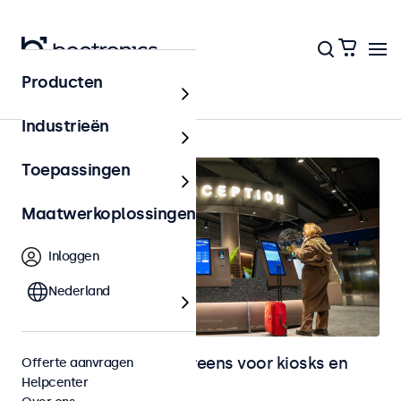
Producten
Home
Industrieën
Toepassingen
Maatwerkoplossingen
Inloggen
Nederland
Monitoren en touchscreens voor kiosks en
Offerte aanvragen
Helpcenter
selfservice