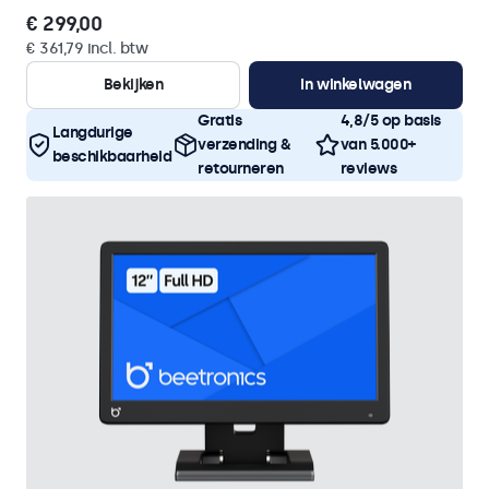
€ 299,00
€ 361,79 incl. btw
Bekijken
In winkelwagen
Gratis
4,8/5 op basis
Langdurige
verzending &
van 5.000+
beschikbaarheid
retourneren
reviews