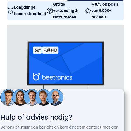
Gratis
4,8/5 op basis
Langdurige
verzending &
van 5.000+
beschikbaarheid
retourneren
reviews
Hulp of advies nodig?
32 Inch Monitor Metaal
Artikelnummer:
32HD7M
Bel ons of stuur een bericht en kom direct in contact met een
100+ stuks beschikbaar