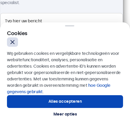
specialist.
1920 x 1080 resolutie (Full HD)
Aansluitingen: HDMI, VGA, BNC, RCA
Cookies
Montage: desktop, wand, inbouw
Buitenmaat: 726 x 420 x 42 mm
€ 599,00
Wij gebruiken cookies en vergelijkbare technologieën voor
€ 724,79 incl. btw
websitefunctionaliteit, analyses, personalisatie en
advertenties. Cookies en advertentie-ID’s kunnen worden
Bekijken
In winkelwagen
gebruikt voor gepersonaliseerde en niet-gepersonaliseerde
Verzenden
advertenties. Met uw toestemming kunnen gegevens
worden gebruikt in overeenstemming met
hoe Google
Of bel ons op
020 - 700 83 66
gegevens gebruikt
.
Alles accepteren
Hulp of advies nodig?
Direct contact met een specialist.
Meer opties