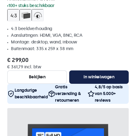
100+ stuks beschikbaar
4:3 beeldverhouding
Aansluitingen: HDMI, VGA, BNC, RCA
Montage: desktop, wand, inbouw
Buitenmaat: 335 x 259 x 38 mm
€ 299,00
€ 361,79 incl. btw
Bekijken
In winkelwagen
Gratis
4,8/5 op basis
Langdurige
verzending &
van 5.000+
beschikbaarheid
retourneren
reviews