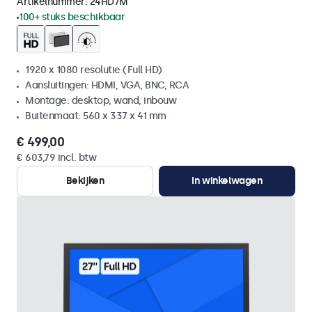
Artikelnummer:
24HD7M
100+ stuks beschikbaar
1920 x 1080 resolutie (Full HD)
Aansluitingen: HDMI, VGA, BNC, RCA
Montage: desktop, wand, inbouw
Buitenmaat: 560 x 337 x 41 mm
€ 499,00
€ 603,79 incl. btw
Bekijken
In winkelwagen