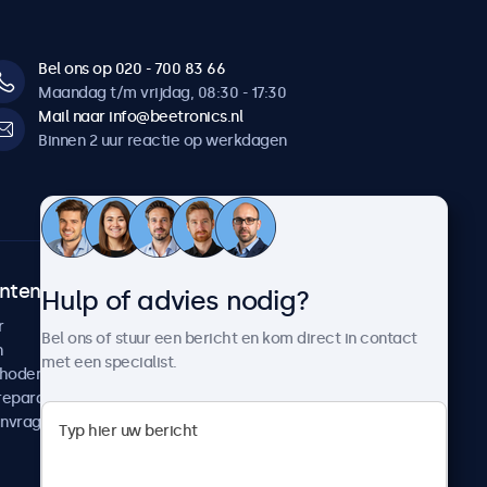
Bel ons op 020 - 700 83 66
Maandag t/m vrijdag, 08:30 - 17:30
Mail naar info@beetronics.nl
Binnen 2 uur reactie op werkdagen
ntenservice
Over Beetronics
Hulp of advies nodig?
r
Klantcases
Bel ons of stuur een bericht en kom direct in contact
n
Nieuws en updates
met een specialist.
thoden
Over ons
reparatie
Werken bij Beetronics
anvragen
Algemene voorwaarden
Privacyverklaring