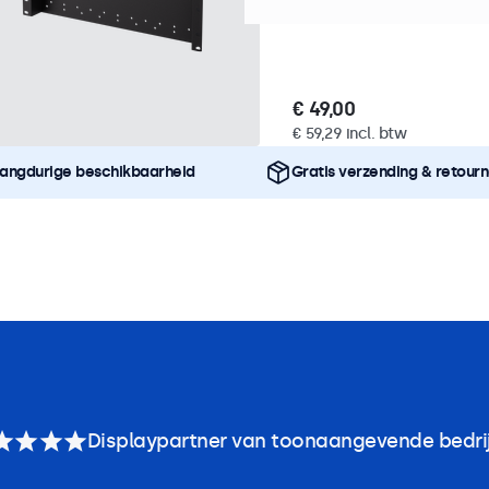
Geschikt voor VESA: 75x7
€ 49,00
€ 59,29 incl. btw
angdurige beschikbaarheid
Gratis verzending & retour
Displaypartner van toonaangevende bedri