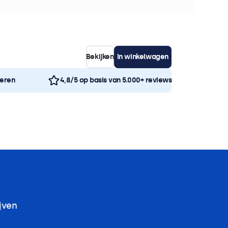
5, 100x100
Bekijken
In winkelwagen
neren
4,8/5 op basis van 5.000+ reviews
jven