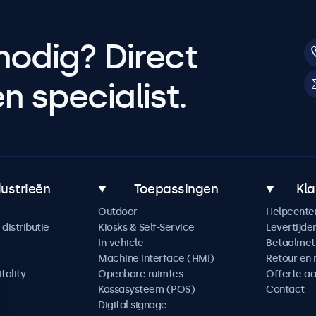
nodig? Direct
 specialist.
dustrieën
Toepassingen
Kla
Outdoor
Helpcente
distributie
Kiosks & Self-Service
Levertijde
In-vehicle
Betaalme
Machine interface (HMI)
Retour en 
tality
Openbare ruimtes
Offerte a
Kassasysteem (POS)
Contact
Digital signage