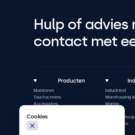
Hulp of advies 
contact met een
Producten
In
Monitoren
Industrieel
Touchscreens
Warehousing & 
Accessoires
Marine
Maatwerkoplossingen
Retail
Cookies
Horeca & hospi
Automotive
Railway