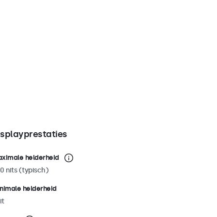
isplayprestaties
ximale helderheid
0 nits (typisch)
nimale helderheid
it