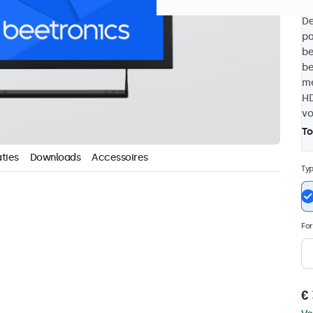
De
pa
be
be
me
HD
vo
To
ties
Downloads
Accessoires
Ty
Fo
€ 