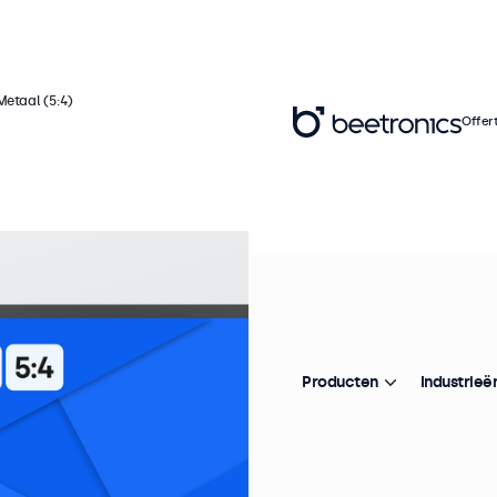
Metaal (5:4)
Offer
Ar
1
(
Producten
Industrieë
Pr