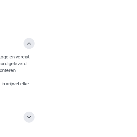
age en vereist
aard geleverd
onteren
n vrijwel elke
VESA-mount aan