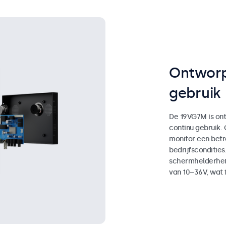
Ontworp
gebruik
De 19VG7M is ont
continu gebruik.
monitor een bet
bedrijfscondities
schermhelderhei
van 10–36V, wat fl