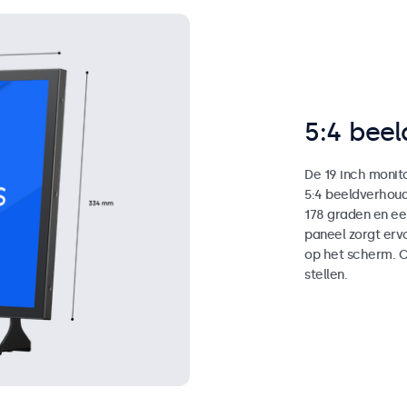
5:4 bee
De 19 inch monito
5:4 beeldverhoud
178 graden en e
paneel zorgt ervo
op het scherm. Co
stellen.