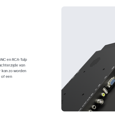
 BNC en RCA-Tulp
achterzijde van
or kan zo worden
 of een