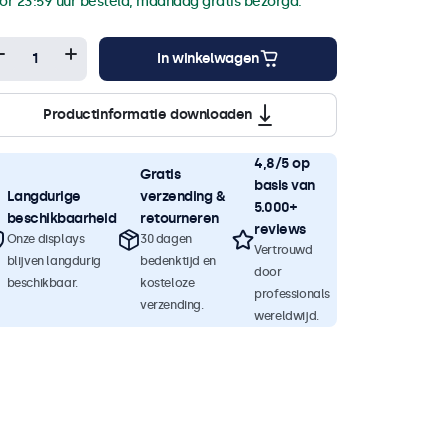
or 23:59 uur besteld, maandag gratis bezorgd.
In winkelwagen
Productinformatie downloaden
4,8/5 op
Gratis
basis van
Langdurige
verzending &
5.000+
beschikbaarheid
retourneren
reviews
Onze displays
30 dagen
Vertrouwd
blijven langdurig
bedenktijd en
door
beschikbaar.
kosteloze
professionals
verzending.
wereldwijd.