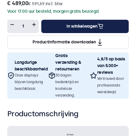
€ 489,00
€ 591,69 incl. btw
Voor 17:00 uur besteld, morgen gratis bezorgd.
In winkelwagen
Productinformatie downloaden
Gratis
4,8/5 op basis
Langdurige
verzending &
van 5.000+
beschikbaarheid
retourneren
reviews
Onze displays
30 dagen
Vertrouwd door
blijven langdurig
bedenktijd en
professionals
beschikbaar.
kosteloze
wereldwijd.
verzending.
Productomschrijving