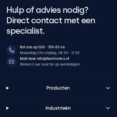
Dimbaar backlight
Hulp of advies nodig?
Instelbare achtergrondverlichting via afstandsbediening of
Direct contact met een
optionele dimmer.
specialist.
Spiegelfunctie
Compatibel met teleprompter. Beeld kan horizontaal en
verticaal worden gespiegeld.
Bel ons op 020 - 700 83 66
Maandag t/m vrijdag, 08:30 - 17:30
Aansluitingen
Mail naar info@beetronics.nl
Binnen 2 uur reactie op werkdagen
HDMI
1x
VGA
Producten
1x
BNC (CVBS)
1x
Industrieën
RCA video