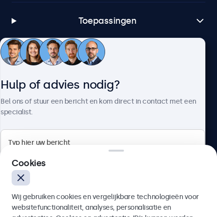
1x
Toepassingen
USB-A
1x geïntegreerde USB mediaspeler.
AUX ingang (3.5mm)
Klantenservice
1x
AUX uitgang (3.5mm)
Hulp of advies nodig?
1x
Over Beetronics
Bel ons of stuur een bericht en kom direct in contact met een
specialist.
Mechanisch
Afmetingen (zonder voetsteun)
Beetronics
511 x 308 x 40 mm
Cookies
Schermformaat
Bloemstraat 28, 1016LC Amsterdam, Nederland
478 x 269 mm
Wij gebruiken cookies en vergelijkbare technologieën voor
Gewicht
4.8/5 door 5000+ bedrijven
websitefunctionaliteit, analyses, personalisatie en
4300 gram (5200 gram met voetsteun)
Nederlands