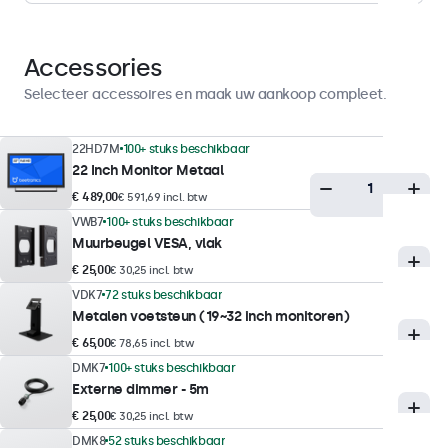
Anti-glare harde coating (3H)
Ondersteunde oriëntatie
Landscape, portrait
Accessories
Selecteer accessoires en maak uw aankoop compleet.
Displayprestaties
22HD7M
100+ stuks beschikbaar
Maximale helderheid
22 Inch Monitor Metaal
350 nits (typisch)
€ 489,00
€ 591,69 incl. btw
Minimale helderheid
VWB7
100+ stuks beschikbaar
1 nit
Muurbeugel VESA, vlak
€ 25,00
€ 30,25 incl. btw
Contrast
VDK7
72 stuks beschikbaar
3000:1
Metalen voetsteun (19~32 inch monitoren)
Kijkhoek
€ 65,00
€ 78,65 incl. btw
178° horizontaal, 178° verticaal
DMK7
100+ stuks beschikbaar
Externe dimmer - 5m
Reactietijd
€ 25,00
€ 30,25 incl. btw
10 ms
DMK8
52 stuks beschikbaar