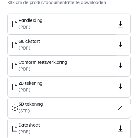
Klik om de productdocumentatie te downloaden.
Display-architectuur
Schermdiagonaal
Handleiding
(PDF)
21.6 inch (549 mm)
Beeldverhouding
Quickstart
16:9 (4:3 instelbaar)
(PDF)
Native resolutie
Conformiteitsverklaring
1920 x 1080
(PDF)
Pixels per inch
102 PPI
2D tekening
(PDF)
Type paneel
IPS-LCD
3D tekening
(STP)
Backlight
LED
Datasheet
Oppervlak
(PDF)