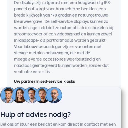
De displays zijn uitgerust met een hoogwaardig IPS-
paneel dat zorgt voor haarscherpe beelden, een
brede kijkhoek van 178 graden en natuurgetrouwe
kleurweergave. De self-service displays kunnen zo
worden ingesteld dat ze automatisch inschakelen bij
stroomtoevoer of een videosignaal en kunnen zowel
in landscape- als portraitmodus worden gebruikt.
Voor inbouwtoepassingen zijn er varianten met
stevige metalen behuizingen, die met de
meegeleverde accessoires weerbestendig en
naadloos geïntegreerd kunnen worden, zonder dat
ventilatie vereist is.
Uw partner in self-service kiosks
Bij Beetronics hebben we een ruim assortiment
monitoren
en
touchscreens
, speciaal ontworpen
voor kiosk-systemen en self-service oplossingen. Met
meer dan 60 verschillende modellen en opties voor
Hulp of advies nodig?
volledig maatwerk bieden wij een passende
displayoplossing voor elke omgeving. Benieuwd welk
Bel ons of stuur een bericht en kom direct in contact met een