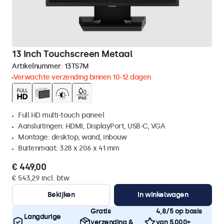
13 Inch Touchscreen Metaal
Artikelnummer:
13TS7M
Verwachte verzending binnen 10-12 dagen
Full HD multi-touch paneel
Aansluitingen: HDMI, DisplayPort, USB-C, VGA
Montage: desktop, wand, inbouw
Buitenmaat: 328 x 206 x 41 mm
€ 449,00
€ 543,29 incl. btw
Bekijken
In winkelwagen
Gratis
4,8/5 op basis
Langdurige
verzending &
van 5.000+