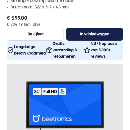
Montage: desktop, wand, inbouw
Buitenmaat: 522 x 317 x 45 mm
€ 599,00
€ 724,79 incl. btw
Bekijken
In winkelwagen
Gratis
4,8/5 op basis
Langdurige
verzending &
van 5.000+
beschikbaarheid
retourneren
reviews