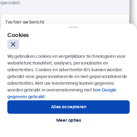
self-service display geschikt is voor uw applicatie?
specialist.
Bespreek de opties
met onze specialisten. We
helpen u graag bij het maken van de juiste keuze en
staan klaar om al uw vragen te beantwoorden over
onze kiosk displays.
Cookies
Wij gebruiken cookies en vergelijkbare technologieën voor
Displaypartner van toonaangevende bedrijven
websitefunctionaliteit, analyses, personalisatie en
advertenties. Cookies en advertentie-ID’s kunnen worden
gebruikt voor gepersonaliseerde en niet-gepersonaliseerde
Verzenden
advertenties. Met uw toestemming kunnen gegevens
worden gebruikt in overeenstemming met
hoe Google
Of bel ons op
020 - 700 83 66
gegevens gebruikt
.
Alles accepteren
Hulp of advies nodig?
Direct contact met een specialist.
Meer opties