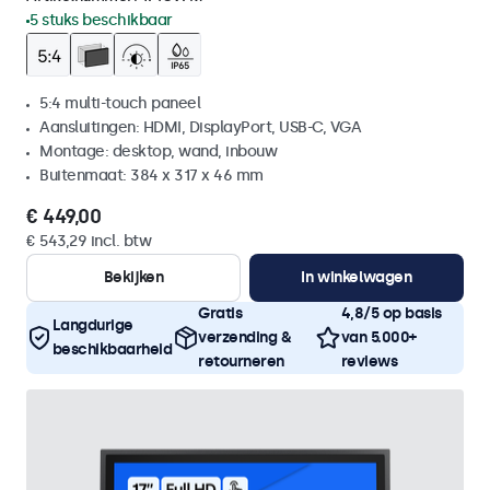
5 stuks beschikbaar
5:4 multi-touch paneel
Aansluitingen: HDMI, DisplayPort, USB-C, VGA
Montage: desktop, wand, inbouw
Buitenmaat: 384 x 317 x 46 mm
€ 449,00
€ 543,29 incl. btw
Bekijken
In winkelwagen
Gratis
4,8/5 op basis
Langdurige
verzending &
van 5.000+
beschikbaarheid
retourneren
reviews