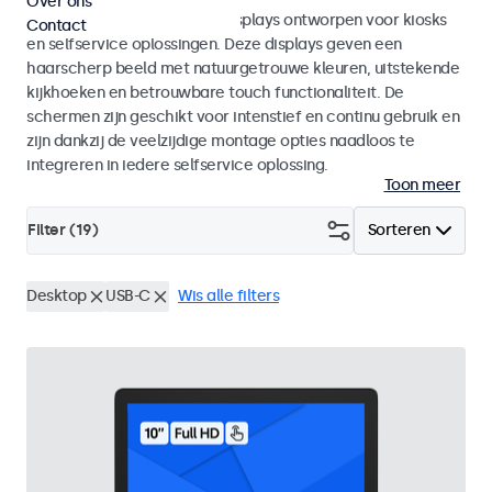
Over ons
Monitoren en touchscreen displays ontworpen voor kiosks
Contact
en selfservice oplossingen. Deze displays geven een
haarscherp beeld met natuurgetrouwe kleuren, uitstekende
kijkhoeken en betrouwbare touch functionaliteit. De
schermen zijn geschikt voor intenstief en continu gebruik en
zijn dankzij de veelzijdige montage opties naadloos te
integreren in iedere selfservice oplossing.
Toon meer
Filter (
19
)
Sorteren
Desktop
USB-C
Wis alle filters