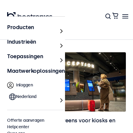
Producten
Home
Industrieën
Toepassingen
Maatwerkoplossingen
Inloggen
Nederland
Monitoren en touchscreens voor kiosks en
Offerte aanvragen
Helpcenter
selfservice