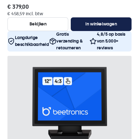
€ 379,00
€ 458,59 incl. btw
Bekijken
In winkelwagen
Gratis
4,8/5 op basis
Langdurige
verzending &
van 5.000+
beschikbaarheid
retourneren
reviews