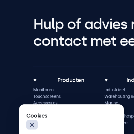
Hulp of advies 
contact met een
Producten
In
Monitoren
Industrieel
Touchscreens
Warehousing & 
Accessoires
Marine
Maatwerkoplossingen
Retail
Cookies
Horeca & hospi
Automotive
Railway