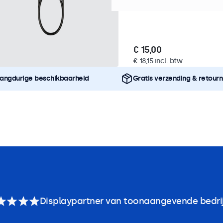
Stabiele signaaloverdrac
€ 15,00
€ 18,15 incl. btw
angdurige beschikbaarheid
Gratis verzending & retour
Displaypartner van toonaangevende bedri