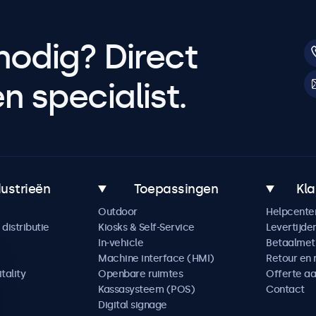
nodig? Direct
 specialist.
dustrieën
Toepassingen
Kla
Outdoor
Helpcente
distributie
Kiosks & Self-Service
Levertijde
In-vehicle
Betaalme
Machine interface (HMI)
Retour en 
tality
Openbare ruimtes
Offerte a
Kassasysteem (POS)
Contact
Digital signage