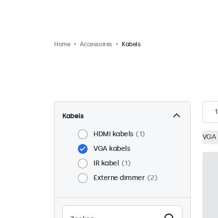
Home
Accessoires
Kabels
1
Kabels
HDMI kabels
1
VGA 
VGA kabels
IR kabel
1
Externe dimmer
2