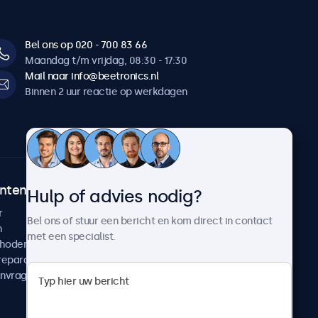
Bel ons op 020 - 700 83 66
Maandag t/m vrijdag, 08:30 - 17:30
Mail naar info@beetronics.nl
Binnen 2 uur reactie op werkdagen
ntenservice
Over Beetronics
Hulp of advies nodig?
r
Klantcases
Bel ons of stuur een bericht en kom direct in contact
n
Nieuws en updates
met een specialist.
thoden
Over ons
reparatie
Werken bij Beetronics
anvragen
Algemene voorwaarden
Privacyverklaring