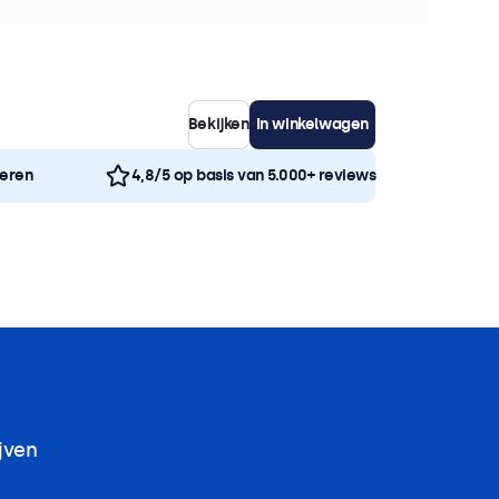
ht
Bekijken
In winkelwagen
neren
4,8/5 op basis van 5.000+ reviews
jven