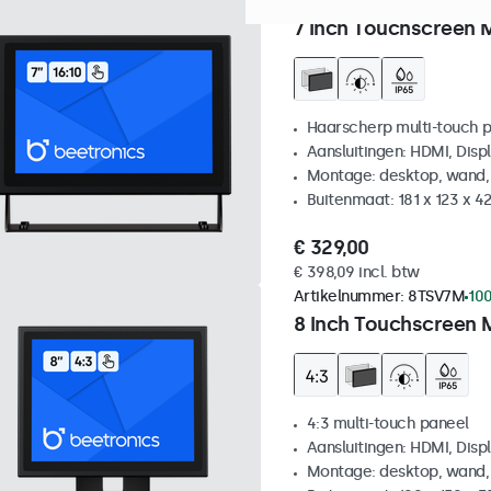
Artikelnummer:
7TS7M
100+
7 Inch Touchscreen 
Haarscherp multi-touch 
Aansluitingen: HDMI, Disp
Montage: desktop, wand,
Buitenmaat: 181 x 123 x 
€ 329,00
€ 398,09 incl. btw
Artikelnummer:
8TSV7M
100
8 Inch Touchscreen 
4:3 multi-touch paneel
Aansluitingen: HDMI, Disp
Montage: desktop, wand,