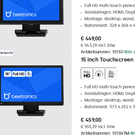
Full HD multi-touch panee
Aansluitingen: HDMI, Disp
Montage: desktop, wand,
Buitenmaat: 328 x 206 x 
€ 449,00
€ 543,29 incl. btw
Artikelnummer:
15TS7
100+ 
verkocht
15 Inch Touchscreen
Full HD multi-touch panee
Aansluitingen: HDMI, Disp
Montage: desktop, wand
Buitenmaat: 373 x 232 x
€ 459,00
€ 555,39 incl. btw
Artikelnummer:
15TSV7M
10