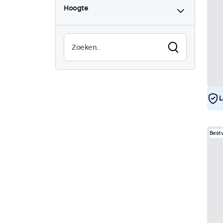
Hoogte
High-brightness
0
Zonlicht afleesbaar
0
Waterdicht (IP65)
21
Stofdicht (IP65)
21
Continu gebruik (24/7)
21
Vandaalbestendig
21
EN50155
21
L
eMark
21
DNV
20
Best