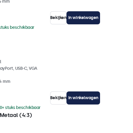
35 mm
Bekijken
In winkelwagen
stuks beschikbaar
l
layPort, USB-C, VGA
34 mm
Bekijken
In winkelwagen
0+ stuks beschikbaar
Metaal (4:3)