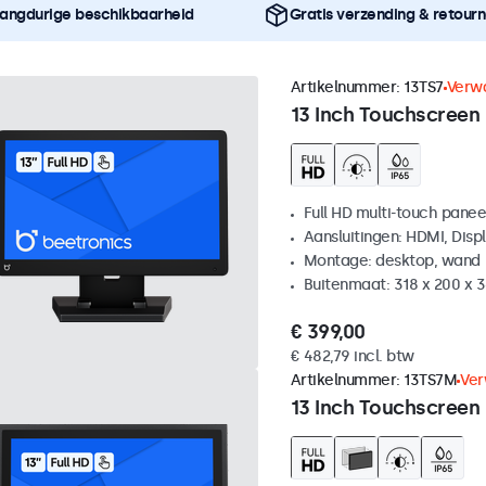
angdurige beschikbaarheid
Gratis verzending & retour
Artikelnummer:
13TS7
Verwa
13 Inch Touchscreen
Full HD multi-touch panee
Aansluitingen: HDMI, Disp
Montage: desktop, wand
Buitenmaat: 318 x 200 x
€ 399,00
€ 482,79 incl. btw
Artikelnummer:
13TS7M
Ver
13 Inch Touchscreen