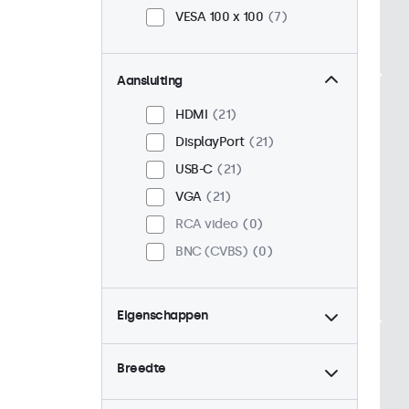
VESA 100 x 100
7
Aansluiting
HDMI
21
DisplayPort
21
USB-C
21
VGA
21
RCA video
0
BNC (CVBS)
0
Eigenschappen
4:3 / 5:4
6
Breedte
9-36 Volt
21
Dimbaar
21