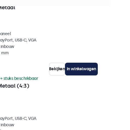
 stuks beschikbaar
Metaal
paneel
layPort, USB-C, VGA
 inbouw
42 mm
Bekijken
In winkelwagen
+ stuks beschikbaar
Metaal (4:3)
layPort, USB-C, VGA
 inbouw