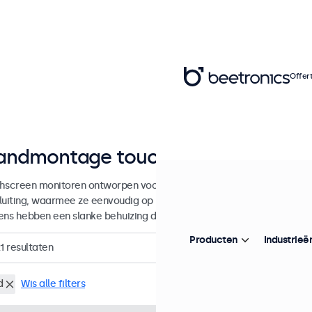
Offer
ndmontage touchscreens van 7 to
hscreen monitoren ontworpen voor wandmontage. Deze touchscreens
luiting, waarmee ze eenvoudig op universele VESA-muurbeugels ku
ens hebben een slanke behuizing die zorgt voor een strakke en vlakk
Producten
Industrieë
1
resultaten
d
Wis alle filters