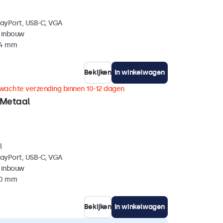
layPort, USB-C, VGA
 inbouw
44 mm
Bekijken
In winkelwagen
wachte verzending binnen 10-12 dagen
 Metaal
l
layPort, USB-C, VGA
 inbouw
40 mm
Bekijken
In winkelwagen