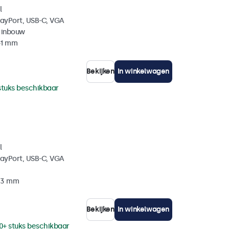
l
layPort, USB-C, VGA
 inbouw
41 mm
Bekijken
In winkelwagen
stuks beschikbaar
l
layPort, USB-C, VGA
 33 mm
Bekijken
In winkelwagen
0+ stuks beschikbaar