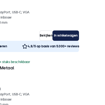
layPort, USB-C, VGA
 inbouw
41 mm
Bekijken
In winkelwagen
neren
4,8/5 op basis van 5.000+ reviews
+ stuks beschikbaar
 Metaal
l
layPort, USB-C, VGA
 inbouw
40 mm