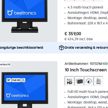
4:3 multi-touch paneel
Aansluitingen: HDMI, Disp
Montage: desktop, wand,
Buitenmaat: 228 x 183 x 
€ 359,00
€ 434,39 incl. btw
angdurige beschikbaarheid
Gratis verzending & retour
Artikelnummer:
10TS7M
100
verkocht
10 Inch Touchscreen
Full HD multi-touch panee
Aansluitingen: HDMI, Disp
Montage: desktop, wand,
Buitenmaat: 249 x 170 x 