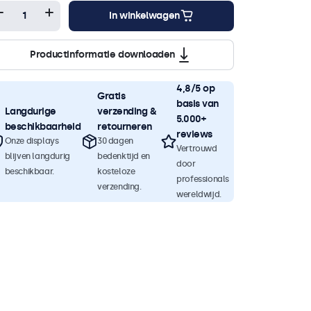
In winkelwagen
Productinformatie downloaden
4,8/5 op
Gratis
basis van
Langdurige
verzending &
5.000+
beschikbaarheid
retourneren
reviews
Onze displays
30 dagen
Vertrouwd
blijven langdurig
bedenktijd en
door
beschikbaar.
kosteloze
professionals
verzending.
wereldwijd.