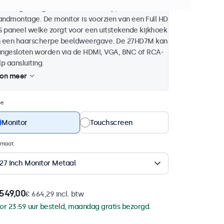
huizing en is geschikt voor desktop, inbouw en
ndmontage. De monitor is voorzien van een Full HD
S paneel welke zorgt voor een uitstekende kijkhoek
 een haarscherpe beeldweergave. De 27HD7M kan
ngesloten worden via de HDMI, VGA, BNC of RCA-
lp aansluiting.
on meer
pe
Monitor
Touchscreen
rmaat
27 Inch Monitor Metaal
549,00
€ 664,29 incl. btw
or 23:59 uur besteld, maandag gratis bezorgd.