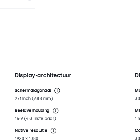
, plafondsteunen
n beugel die 180
n van
stgezet kan
, wand als
envoudig worden
an de 100mm
stigd aan
pe als portrait
Display-architectuur
D
Schermdiagonaal
Ma
27.1 inch (688 mm)
30
Beeldverhouding
Mi
16:9 (4:3 instelbaar)
1 n
Native resolutie
Co
1920 x 1080
30