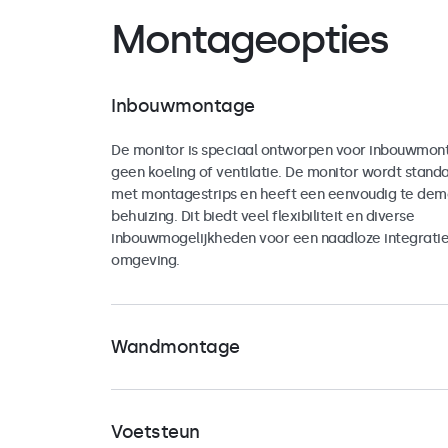
Montageopties
Inbouwmontage
De monitor is speciaal ontworpen voor inbouwmont
geen koeling of ventilatie. De monitor wordt stand
met montagestrips en heeft een eenvoudig te dem
behuizing. Dit biedt veel flexibiliteit en diverse
inbouwmogelijkheden voor een naadloze integratie i
omgeving.
Wandmontage
De monitor is voorzien van een universele 100mm 
de achterzijde van de behuizing. Hiermee kan de m
Voetsteun
landscape als portrait oriëntatie worden bevestigd