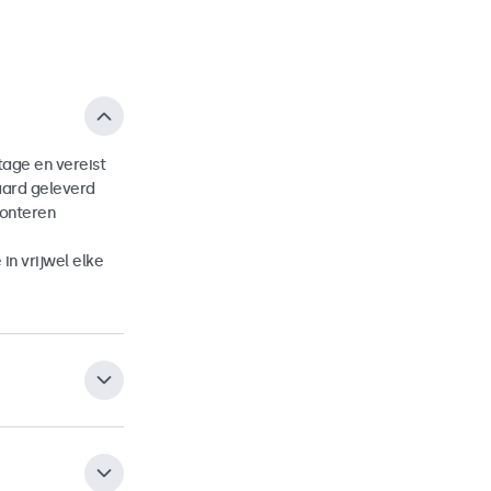
age en vereist
aard geleverd
onteren
n vrijwel elke
VESA-mount aan
onitor in zowel
 aan universele