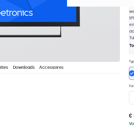
be
wa
IP
en
aa
Tu
To
Ty
ties
Downloads
Accessoires
Fo
€ 
Vo