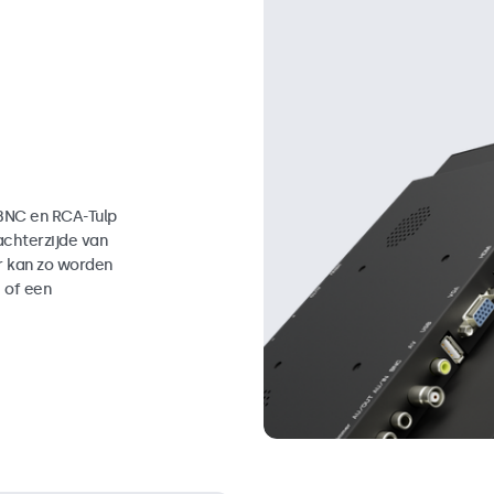
 BNC en RCA-Tulp
achterzijde van
or kan zo worden
 of een