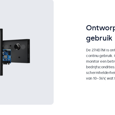
Ontworp
gebruik
De 27HD7M is ont
continu gebruik.
monitor een bet
bedrijfscondities
schermhelderhei
van 10–36V, wat fl