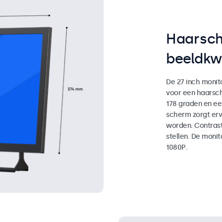
Haarsch
beeldkwa
De 27 inch monito
voor een haarsc
178 graden en e
scherm zorgt erv
worden. Contrast,
stellen. De monit
1080P.