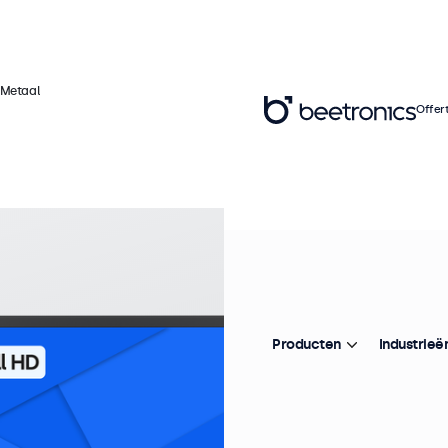
 Metaal
Offer
Ar
2
Pr
Producten
Industrieë
De