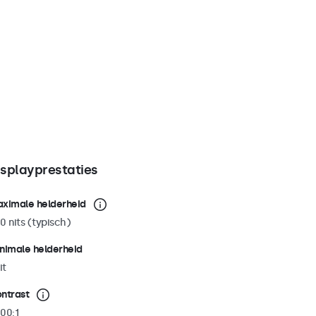
isplayprestaties
ximale helderheid
0 nits (typisch)
nimale helderheid
it
ntrast
00:1