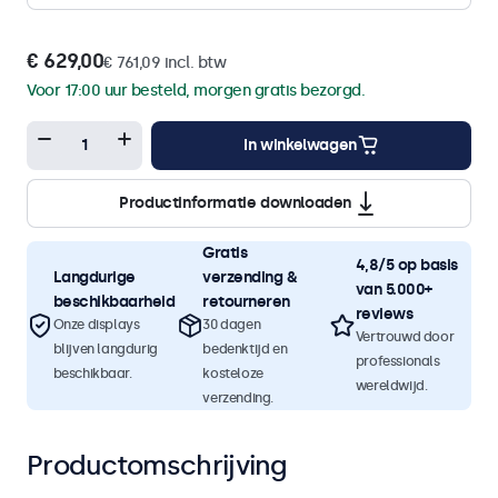
€ 629,00
€ 761,09 incl. btw
Voor 17:00 uur besteld, morgen gratis bezorgd.
In winkelwagen
Productinformatie downloaden
Gratis
4,8/5 op basis
Langdurige
verzending &
van 5.000+
beschikbaarheid
retourneren
reviews
Onze displays
30 dagen
Vertrouwd door
blijven langdurig
bedenktijd en
professionals
beschikbaar.
kosteloze
wereldwijd.
verzending.
Productomschrijving