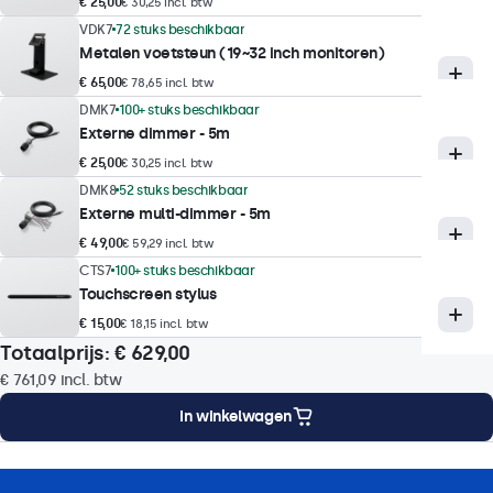
Reactietijd
€ 25,00
€ 30,25 incl. btw
10 ms
VDK7
72 stuks beschikbaar
Metalen voetsteun (19~32 inch monitoren)
Ondersteunde resoluties
€ 65,00
€ 78,65 incl. btw
1920 x 1080 (max), 640 x 480 (min)
DMK7
100+ stuks beschikbaar
Externe dimmer - 5m
Touchtechnologie
€ 25,00
€ 30,25 incl. btw
DMK8
52 stuks beschikbaar
Touch technologie
Externe multi-dimmer - 5m
Capacitief
€ 49,00
€ 59,29 incl. btw
Aanraakpunten
CTS7
100+ stuks beschikbaar
Touchscreen stylus
10-punts (multitouch)
€ 15,00
€ 18,15 incl. btw
Touchinterface
Totaalprijs:
€ 629,00
USB HID-compatibel
€ 761,09
incl. btw
Touch bediening
In winkelwagen
Stylus, hand, handschoen
Ondersteuning voor gebaren
ng
Montageopties
Specificaties
Downloads
Accessoires