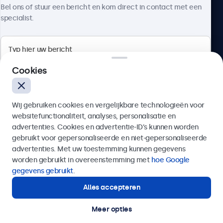
Over Beetronics
Aansluitingen
Bel ons of stuur een bericht en kom direct in contact met een
specialist.
HDMI
1x
DisplayPort
Beetronics
1x
Cookies
Bloemstraat 28, 1016LC Amsterdam, Nederland
VGA
1x
Wij gebruiken cookies en vergelijkbare technologieën voor
4.8/5 door 5000+ bedrijven
USB-C
websitefunctionaliteit, analyses, personalisatie en
Nederlands
advertenties. Cookies en advertentie-ID’s kunnen worden
1x ondersteunt video, audio en touch
gebruikt voor gepersonaliseerde en niet-gepersonaliseerde
USB-A
Verzenden
advertenties. Met uw toestemming kunnen gegevens
Via de meegeleverde USB-C naar USB-A adapter. Deze
worden gebruikt in overeenstemming met
hoe Google
activeert enkel de touch functionaliteit en dient
Of bel ons op
020 - 700 83 66
gegevens gebruikt
.
gecombineerd te worden met HDMI, DisplayPort of VGA
Alles accepteren
Hulp of advies nodig?
voor beeld.
Direct contact met een specialist.
AUX ingang (3.5mm)
Meer opties
© 2026 Beetronics
1x