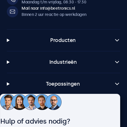
Maandag t/m vrijdag, 08:30 - 17:30
Mail naar info@beetronics.nl
Software & compatibiliteit
Binnen 2 uur reactie op werkdagen
Windows
Windows 8, 10, 11
Windows Embedded
Producten
Windows Embedded 8 Industry, 8.1 Industry, IoT Enterprise
macOS
Industrieën
Tahoe, Sequoia, Sonoma
Linux
Alle Linux distributies
Toepassingen
Brightsign
Alle BrightsignOS versies
Klantenservice
Samsung DeX
Alle Samsung DeX versies
Hulp of advies nodig?