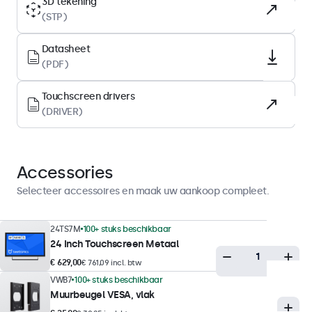
3D tekening
(STP)
Oppervlak
Gehard glas
Datasheet
Ondersteunde oriëntatie
(PDF)
Landscape, portrait
Touchscreen drivers
(DRIVER)
Displayprestaties
Maximale helderheid
300 nits (typisch)
Accessories
Minimale helderheid
Selecteer accessoires en maak uw aankoop compleet.
1 nit
Contrast
24TS7M
100+ stuks beschikbaar
24 Inch Touchscreen Metaal
3000:1
€ 629,00
€ 761,09 incl. btw
Kijkhoek
VWB7
100+ stuks beschikbaar
178° horizontaal, 178° verticaal
Muurbeugel VESA, vlak