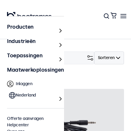
Producten
Accessoires
Industrieën
Toepassingen
Filter (
1
)
Sorteren
Maatwerkoplossingen
IR kabel
Wis alle filters
Inloggen
Nederland
Offerte aanvragen
Helpcenter