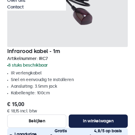
Over ons
Contact
Infrarood kabel - 1m
Artikelnummer:
IRC7
8 stuks beschikbaar
IR verlengkabel
Snel en eenvoudig te installeren
Aansluiting: 3.5mm jack
Kabellengte: 100cm
€ 15,00
€ 18,15 incl. btw
Bekijken
In winkelwagen
Gratis
4,8/5 op basis
Langdurige