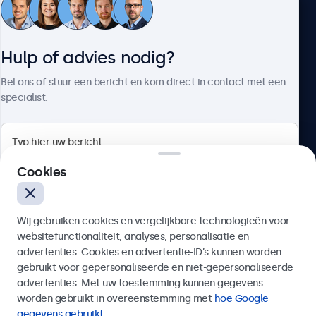
Klantenservice
Hulp of advies nodig?
Over Beetronics
Bel ons of stuur een bericht en kom direct in contact met een
specialist.
Beetronics
Cookies
Bloemstraat 28, 1016LC Amsterdam, Nederland
Wij gebruiken cookies en vergelijkbare technologieën voor
4.8/5 door 5000+ bedrijven
websitefunctionaliteit, analyses, personalisatie en
Nederlands
advertenties. Cookies en advertentie-ID’s kunnen worden
gebruikt voor gepersonaliseerde en niet-gepersonaliseerde
Verzenden
advertenties. Met uw toestemming kunnen gegevens
worden gebruikt in overeenstemming met
hoe Google
Of bel ons op
020 - 700 83 66
gegevens gebruikt
.