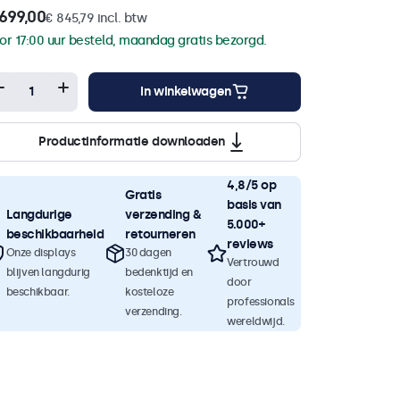
699,00
€ 845,79 incl. btw
or 17:00 uur besteld, maandag gratis bezorgd.
In winkelwagen
Productinformatie downloaden
4,8/5 op
Gratis
basis van
Langdurige
verzending &
5.000+
beschikbaarheid
retourneren
reviews
Onze displays
30 dagen
Vertrouwd
blijven langdurig
bedenktijd en
door
beschikbaar.
kosteloze
professionals
verzending.
wereldwijd.