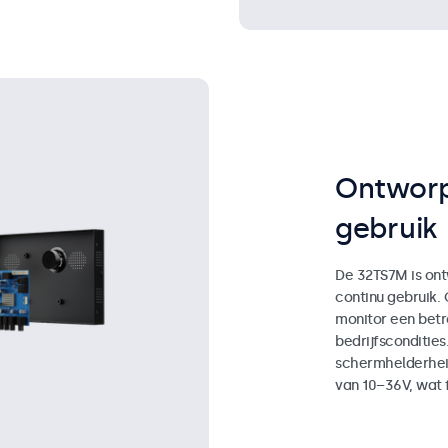
Ontworp
gebruik
De 32TS7M is ont
continu gebruik.
monitor een bet
bedrijfscondities
schermhelderhei
van 10–36V, wat fl