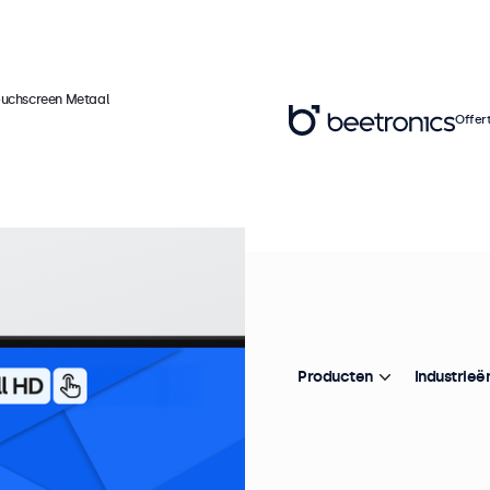
ouchscreen Metaal
Offer
Ar
3
M
Producten
Industrieë
Pr