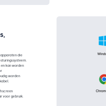
s,
 apparaten die
sturingssysteem.
n en kan worden
or
oudig worden
kabel.
chscreen
r voor gebruik.