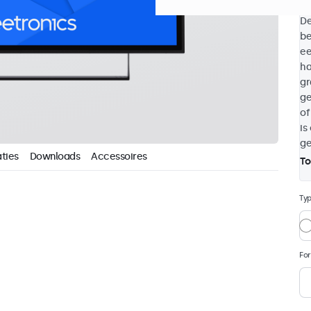
De
be
ee
ha
gr
ge
of
is
ge
ties
Downloads
Accessoires
To
Ty
Fo