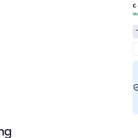
€ 
Vo
ng