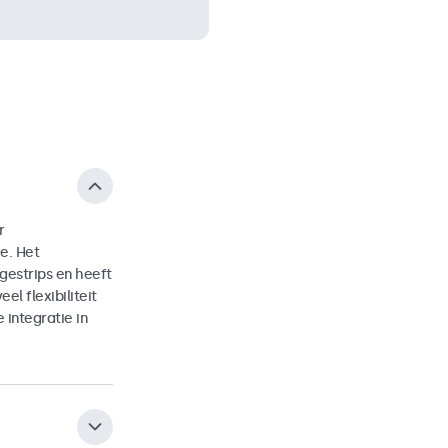
r
e. Het
estrips en heeft
l flexibiliteit
integratie in