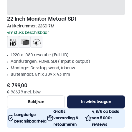
22 Inch Monitor Metaal SDI
Artikelnummer:
22SDI7M
69 stuks beschikbaar
1920 x 1080 resolutie (Full HD)
Aansluitingen: HDMI, SDI ( input & output)
Montage: Desktop, wand, inbouw
Buitenmaat: 511 x 309 x 43 mm
€ 799,00
€ 966,79 incl. btw
Bekijken
In winkelwagen
Gratis
4,8/5 op basis
Langdurige
verzending &
van 5.000+
beschikbaarheid
retourneren
reviews