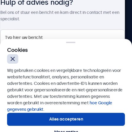
Hulp of advies nodig?
Over Beetronics
Bel ons of stuur een bericht en kom direct in contact met een
specialist.
Beetronics
Cookies
Bloemstraat 28, 1016LC Amsterdam, Nederland
Wij gebruiken cookies en vergelijkbare technologieën voor
4.8/5 door 5000+ bedrijven
websitefunctionaliteit, analyses, personalisatie en
Nederlands
advertenties. Cookies en advertentie-ID’s kunnen worden
gebruikt voor gepersonaliseerde en niet-gepersonaliseerde
Verzenden
advertenties. Met uw toestemming kunnen gegevens
worden gebruikt in overeenstemming met
hoe Google
Of bel ons op
020 - 700 83 66
gegevens gebruikt
.
Alles accepteren
Hulp of advies nodig?
Direct contact met een specialist.