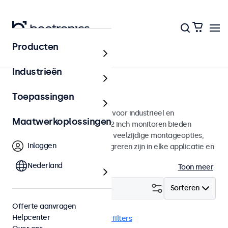
Producten
Monitoren
Industrieën
22 inch monitoren
Toepassingen
22 inch monitoren ontworpen voor industrieel en
Maatwerkoplossingen
commercieel gebruik. Deze 22 inch monitoren bieden
diverse videoaansluitingen en veelzijdige montageopties,
Inloggen
waarmee ze naadloos te integreren zijn in elke applicatie en
iedere omgeving.
Nederland
Toon meer
Filter (
2
)
Sorteren
Offerte aanvragen
Helpcenter
22 inch monitoren
Wis alle filters