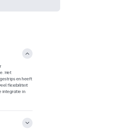
r
e. Het
estrips en heeft
l flexibiliteit
integratie in