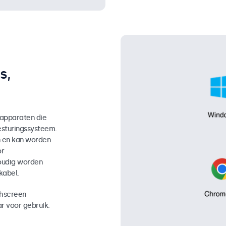
s,
 apparaten die
sturingssysteem.
n en kan worden
or
oudig worden
kabel.
chscreen
r voor gebruik.