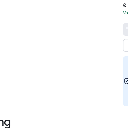
€ 
Vo
ng