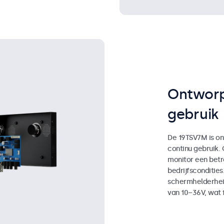
Ontworp
gebruik
De 19TSV7M is on
continu gebruik.
monitor een bet
bedrijfscondities
schermhelderhei
van 10–36V, wat fl