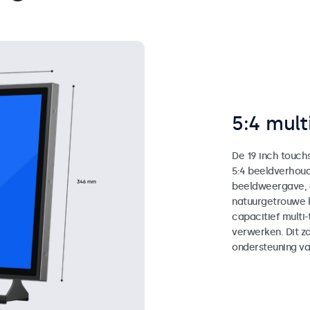
5:4 mult
De 19 inch touch
5:4 beeldverhoud
beeldweergave, e
natuurgetrouwe 
capacitief multi-
verwerken. Dit z
ondersteuning va