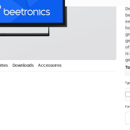
De
be
ee
ha
gr
ge
of
is
ge
ties
Downloads
Accessoires
To
Ty
Fo