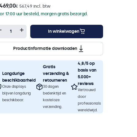
469,00
€ 567,49 incl. btw
or 17:00 uur besteld, morgen gratis bezorgd.
In winkelwagen
Productinformatie downloaden
4,8/5 op
Gratis
basis van
Langdurige
verzending &
5.000+
beschikbaarheid
retourneren
reviews
Onze displays
30 dagen
Vertrouwd
blijven langdurig
bedenktijd en
door
beschikbaar.
kosteloze
professionals
verzending.
wereldwijd.