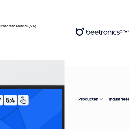
ouchscreen Metaal (5:4)
Offer
Ar
1
M
Producten
Industrieë
Pr