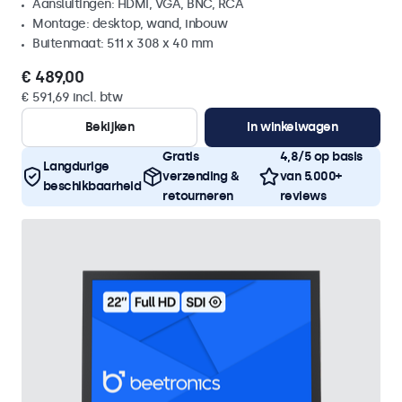
Aansluitingen: HDMI, VGA, BNC, RCA
Montage: desktop, wand, inbouw
Buitenmaat: 511 x 308 x 40 mm
€ 489,00
€ 591,69 incl. btw
Bekijken
In winkelwagen
Gratis
4,8/5 op basis
Langdurige
verzending &
van 5.000+
beschikbaarheid
retourneren
reviews