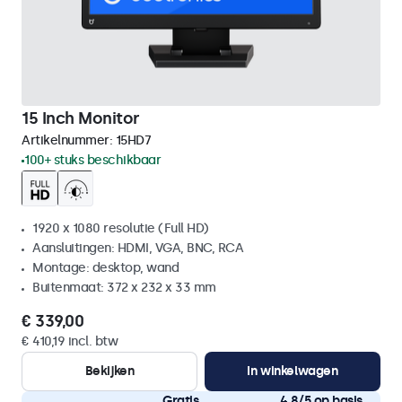
15 Inch Monitor
Artikelnummer:
15HD7
100+ stuks beschikbaar
1920 x 1080 resolutie (Full HD)
Aansluitingen: HDMI, VGA, BNC, RCA
Montage: desktop, wand
Buitenmaat: 372 x 232 x 33 mm
€ 339,00
€ 410,19 incl. btw
Bekijken
In winkelwagen
Gratis
4,8/5 op basis