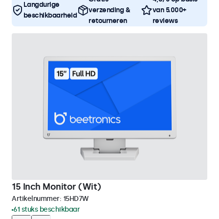
Langdurige
verzending &
van 5.000+
beschikbaarheid
retourneren
reviews
15 Inch Monitor (Wit)
Artikelnummer:
15HD7W
61 stuks beschikbaar