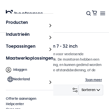
Producten
Home
Industrieën
Dimbare monitoren van 7 - 32 inch
Toepassingen
Dimbare monitoren ontworpen voor veeleisende
Maatwerkoplossingen
omgevingen en continu gebruik. De monitoren hebben een
dimbare achtergrondverlichting, en kunnen gedimd worden
Inloggen
met de bedieningsknoppen, de afstandsbediening, of de
optionele dimmer.
Nederland
Toon meer
Filter (
24
)
Sorteren
Offerte aanvragen
Helpcenter
Dimbaar
Wis alle filters