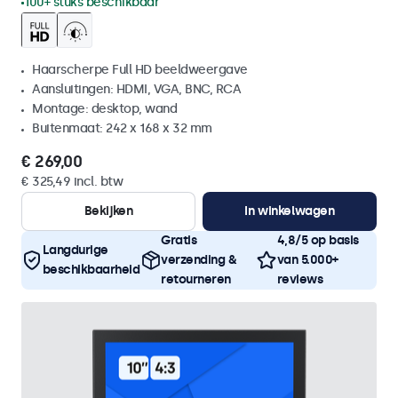
100+ stuks beschikbaar
Haarscherpe Full HD beeldweergave
Aansluitingen: HDMI, VGA, BNC, RCA
Montage: desktop, wand
Buitenmaat: 242 x 168 x 32 mm
€ 269,00
€ 325,49 incl. btw
Bekijken
In winkelwagen
Gratis
4,8/5 op basis
Langdurige
verzending &
van 5.000+
beschikbaarheid
retourneren
reviews