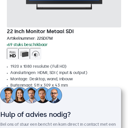
22 Inch Monitor Metaal SDI
Artikelnummer:
22SDI7M
69 stuks beschikbaar
1920 x 1080 resolutie (Full HD)
Aansluitingen: HDMI, SDI ( input & output)
Montage: Desktop, wand, inbouw
Buitenmaat: 511 x 309 x 43 mm
€ 799,00
€ 966,79 incl. btw
Bekijken
In winkelwagen
Hulp of advies nodig?
Bel ons of stuur een bericht en kom direct in contact met een