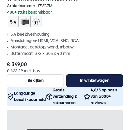
Artikelnummer:
17VG7M
100+ stuks beschikbaar
5:4 beeldverhouding
Aansluitingen: HDMI, VGA, BNC, RCA
Montage: desktop, wand, inbouw
Buitenmaat: 372 x 305 x 40 mm
€ 349,00
€ 422,29 incl. btw
Bekijken
In winkelwagen
Gratis
4,8/5 op basis
Langdurige
verzending &
van 5.000+
beschikbaarheid
retourneren
reviews