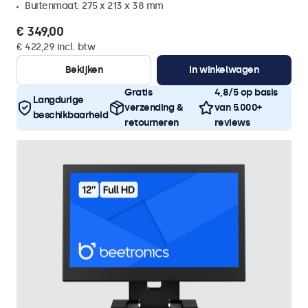
Buitenmaat: 275 x 213 x 38 mm
€ 349,00
€ 422,29 incl. btw
Bekijken
In winkelwagen
Gratis
4,8/5 op basis
Langdurige
verzending &
van 5.000+
beschikbaarheid
retourneren
reviews