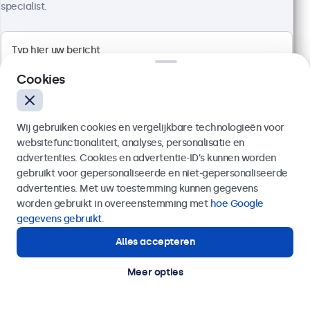
specialist.
Cookies
Wij gebruiken cookies en vergelijkbare technologieën voor
websitefunctionaliteit, analyses, personalisatie en
advertenties. Cookies en advertentie-ID’s kunnen worden
gebruikt voor gepersonaliseerde en niet-gepersonaliseerde
Verzenden
advertenties. Met uw toestemming kunnen gegevens
24 Inch Monitor Metaal
worden gebruikt in overeenstemming met
hoe Google
Artikelnummer:
24HD7M
Of bel ons op
020 - 700 83 66
gegevens gebruikt
.
100+ stuks beschikbaar
Alles accepteren
Hulp of advies nodig?
Direct contact met een specialist.
Meer opties
1920 x 1080 resolutie (Full HD)
Aansluitingen: HDMI, VGA, BNC, RCA
Montage: desktop, wand, inbouw