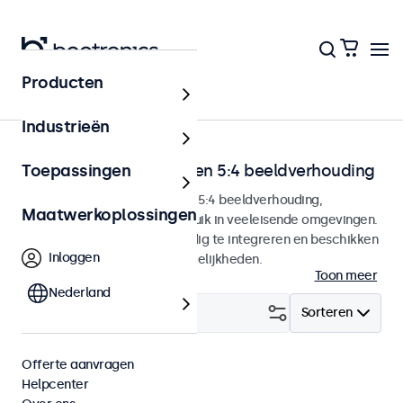
Producten
Home
Industrieën
Touchscreens met 4:3 en 5:4 beeldverhouding
Toepassingen
Touchscreens met een 4:3 en 5:4 beeldverhouding,
Maatwerkoplossingen
ontworpen voor continu gebruik in veeleisende omgevingen.
De touchscreens zijn eenvoudig te integreren en beschikken
Inloggen
over tal van configuratie mogelijkheden.
Toon meer
Nederland
Filter (
6
)
Sorteren
Offerte aanvragen
4:3 / 5:4
Wis alle filters
Helpcenter