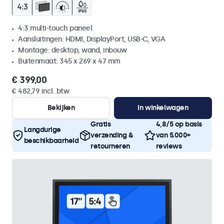
4:3 multi-touch paneel
Aansluitingen: HDMI, DisplayPort, USB-C, VGA
Montage: desktop, wand, inbouw
Buitenmaat: 345 x 269 x 47 mm
€ 399,00
€ 482,79 incl. btw
Bekijken
In winkelwagen
Gratis
4,8/5 op basis
Langdurige
verzending &
van 5.000+
beschikbaarheid
retourneren
reviews