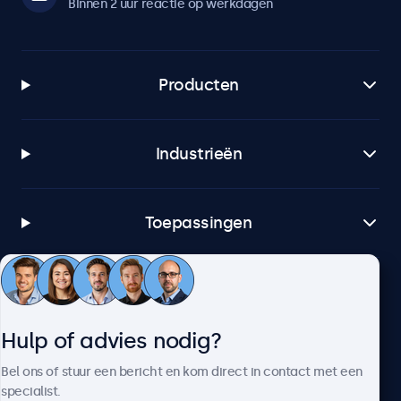
Binnen 2 uur reactie op werkdagen
Software & compatibiliteit
Windows
Producten
Windows 8, 10, 11
Windows Embedded
Industrieën
Windows Embedded 8 Industry, 8.1 Industry, IoT Enterprise
macOS
Tahoe, Sequoia, Sonoma
Toepassingen
Linux
Alle Linux distributies
Klantenservice
Brightsign
Alle BrightsignOS versies
Hulp of advies nodig?
Samsung DeX
Over Beetronics
Bel ons of stuur een bericht en kom direct in contact met een
Alle Samsung DeX versies
specialist.