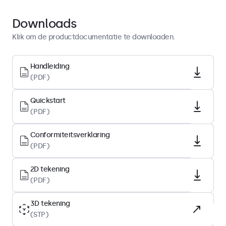
Quickstart
Download PDF
Downloads
Klik om de productdocumentatie te downloaden.
Display-architectuur
Beeldverhouding
Handleiding
(PDF)
16:10 (16:9, 4:3 instelbaar)
Native resolutie
Quickstart
1920 x 1200
(PDF)
Pixels per inch
Conformiteitsverklaring
224 PPI
(PDF)
Schermdiagonaal
10.1 inch (258 mm)
2D tekening
(PDF)
Type paneel
IPS-LCD
3D tekening
(STP)
Backlight