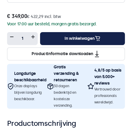
€ 349,00
€ 422,29 incl. btw
Voor 17:00 uur besteld, morgen gratis bezorgd.
In winkelwagen
Productinformatie downloaden
Gratis
4,8/5 op basis
Langdurige
verzending &
van 5.000+
beschikbaarheid
retourneren
reviews
Onze displays
30 dagen
Vertrouwd door
blijven langdurig
bedenktijd en
professionals
beschikbaar.
kosteloze
wereldwijd.
verzending.
Productomschrijving