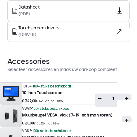
LED
Datasheet
Oppervlak
(PDF)
Gehard glas
Touchscreen drivers
Ondersteunde oriëntatie
(DRIVER)
Landscape, portrait
Displayprestaties
Accessories
Maximale helderheid
Selecteer accessoires en maak uw aankoop compleet.
300 nits (typisch)
Minimale helderheid
10TS7
100+ stuks beschikbaar
10 Inch Touchscreen
1 nit
€ 349,00
€ 422,29 incl. btw
Contrast
VWB1
100+ stuks beschikbaar
1500:1
Muurbeugel VESA, vlak (7~19 inch monitoren)
Kijkhoek
€ 25,00
€ 30,25 incl. btw
178° horizontaal, 178° verticaal
VDK5
100+ stuks beschikbaar