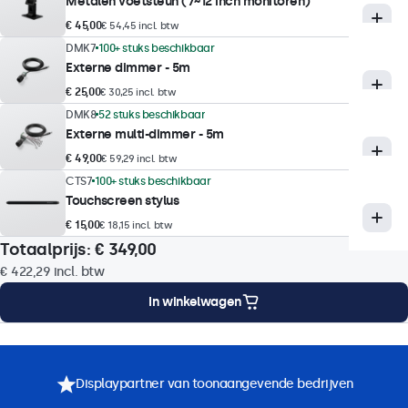
Metalen voetsteun (7~12 inch monitoren)
Reactietijd
€ 45,00
€ 54,45 incl. btw
10 ms
DMK7
100+ stuks beschikbaar
Ondersteunde resoluties
Externe dimmer - 5m
1920 x 1200 (max), 640 x 480 (min)
€ 25,00
€ 30,25 incl. btw
DMK8
52 stuks beschikbaar
Externe multi-dimmer - 5m
Touchtechnologie
€ 49,00
€ 59,29 incl. btw
Touch technologie
CTS7
100+ stuks beschikbaar
Touchscreen stylus
Capacitief
€ 15,00
€ 18,15 incl. btw
Aanraakpunten
Totaalprijs:
€ 349,00
10-punts (multitouch)
€ 422,29
incl. btw
Touchinterface
In winkelwagen
USB HID-compatibel
Touch bediening
ng
Montageopties
Specificaties
Downloads
Accessoires
Stylus, hand, handschoen
Displaypartner van toonaangevende bedrijven
Ondersteuning voor gebaren