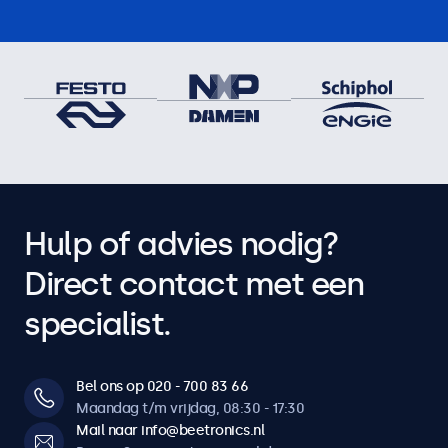
Tikken, vegen, scrollen, knijpen om te zoomen (afhankelijk
van het besturingssysteem en de applicatie van het
hostsysteem)
Touchdrivers
Download touchscreen drivers
Operationele functies
Audio
Hulp of advies nodig?
Dubbele geïntegreerde luidsprekers
Direct contact met een
Toetsblokkering
Vergrendelbare bedieningsknoppen
specialist.
Auto-on
Automatisch aan bij stroom/signaal.
Bel ons op 020 - 700 83 66
Dimbaar backlight
Maandag t/m vrijdag, 08:30 - 17:30
Instelbare achtergrondverlichting via afstandsbediening of
Mail naar info@beetronics.nl
optionele dimmer.