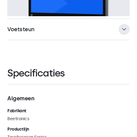
Voetsteun
De meegeleverde voetsteun is eenvoudig afneembaar,
zodat gebruik kan worden gemaakt van de universele 75mm
VESA-mount aan de achterzijde van de touchscreen.
Specificaties
Hiermee kan het touchscreen in zowel landscape als
portrait oriëntatie worden bevestigd aan universele
montagebeugels zoals monitorarmen, muurbeugels,
plafondsteunen en paalbeugels.
Algemeen
Fabrikant
Beetronics
Productlijn