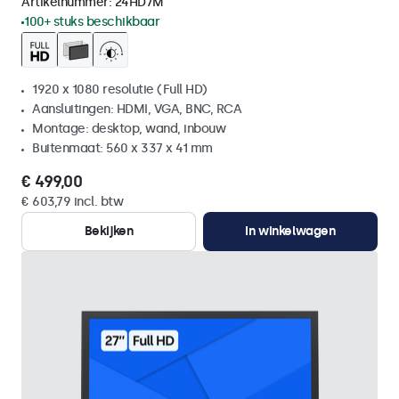
Artikelnummer:
24HD7M
100+ stuks beschikbaar
1920 x 1080 resolutie (Full HD)
Aansluitingen: HDMI, VGA, BNC, RCA
Montage: desktop, wand, inbouw
Buitenmaat: 560 x 337 x 41 mm
€ 499,00
€ 603,79 incl. btw
Bekijken
In winkelwagen