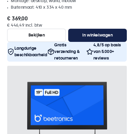
Montage: desktop, wand, inbouw
Buitenmaat: 410 x 334 x 40 mm
€ 369,00
€ 446,49 incl. btw
Bekijken
In winkelwagen
Gratis
4,8/5 op basis
Langdurige
verzending &
van 5.000+
beschikbaarheid
retourneren
reviews