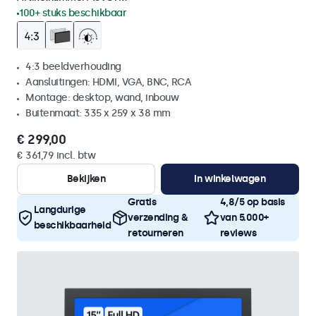
100+ stuks beschikbaar
4:3 beeldverhouding
Aansluitingen: HDMI, VGA, BNC, RCA
Montage: desktop, wand, inbouw
Buitenmaat: 335 x 259 x 38 mm
€ 299,00
€ 361,79 incl. btw
Bekijken
In winkelwagen
Gratis
4,8/5 op basis
Langdurige
verzending &
van 5.000+
beschikbaarheid
retourneren
reviews