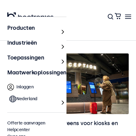
Producten
Home
Industrieën
Toepassingen
Maatwerkoplossingen
Inloggen
Nederland
Monitoren en touchscreens voor kiosks en
Offerte aanvragen
Helpcenter
selfservice