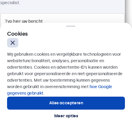
specialist.
1920 x 1080 resolutie (Full HD)
Aansluitingen: HDMI, VGA, BNC, RCA
Cookies
Montage: desktop, wand, inbouw
Buitenmaat: 726 x 420 x 42 mm
€ 599,00
Wij gebruiken cookies en vergelijkbare technologieën voor
€ 724,79 incl. btw
websitefunctionaliteit, analyses, personalisatie en
advertenties. Cookies en advertentie-ID’s kunnen worden
Bekijken
In winkelwagen
gebruikt voor gepersonaliseerde en niet-gepersonaliseerde
Verzenden
advertenties. Met uw toestemming kunnen gegevens
worden gebruikt in overeenstemming met
hoe Google
Of bel ons op
020 - 700 83 66
gegevens gebruikt
.
Displays voor kiosks en self-service
Alles accepteren
Hulp of advies nodig?
Deze monitoren en touchscreens zijn speciaal
Direct contact met een specialist.
ontwikkeld voor kiosks en self-service oplossingen.
Meer opties
Met uitgebreide configuratiemogelijkheden en
veelzijdige montage-opties zijn de displays
eenvoudig te integreren in onder andere