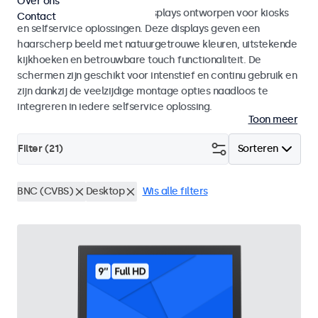
Over ons
Monitoren en touchscreen displays ontworpen voor kiosks
Contact
en selfservice oplossingen. Deze displays geven een
haarscherp beeld met natuurgetrouwe kleuren, uitstekende
kijkhoeken en betrouwbare touch functionaliteit. De
schermen zijn geschikt voor intenstief en continu gebruik en
zijn dankzij de veelzijdige montage opties naadloos te
integreren in iedere selfservice oplossing.
Toon meer
Filter (
21
)
Sorteren
BNC (CVBS)
Desktop
Wis alle filters