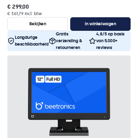
€ 299,00
€ 361,79 incl. btw
Bekijken
In winkelwagen
Gratis
4,8/5 op basis
Langdurige
verzending &
van 5.000+
beschikbaarheid
retourneren
reviews