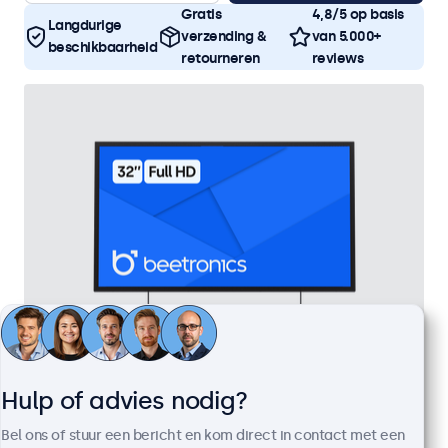
Gratis
4,8/5 op basis
Langdurige
verzending &
van 5.000+
beschikbaarheid
retourneren
reviews
Hulp of advies nodig?
32 Inch Monitor Metaal
Artikelnummer:
32HD7M
Bel ons of stuur een bericht en kom direct in contact met een
100+ stuks beschikbaar