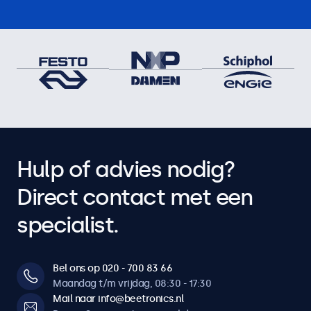
Tikken, vegen, scrollen, knijpen om te zoomen (afhankelijk
van het besturingssysteem en de applicatie van het
hostsysteem)
Touchdrivers
Download touchscreen drivers
Operationele functies
Audio
Hulp of advies nodig?
Dubbele geïntegreerde luidsprekers
Direct contact met een
Toetsblokkering
Vergrendelbare bedieningsknoppen
specialist.
Auto-on
Automatisch aan bij stroom/signaal.
Bel ons op 020 - 700 83 66
Dimbaar backlight
Maandag t/m vrijdag, 08:30 - 17:30
Instelbare achtergrondverlichting via afstandsbediening of
Mail naar info@beetronics.nl
optionele dimmer.