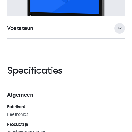
Voetsteun
De meegeleverde voetsteun is eenvoudig afneembaar,
zodat gebruik kan worden gemaakt van de universele 75mm
VESA-mount aan de achterzijde van de touchscreen.
Specificaties
Hiermee kan het touchscreen in zowel landscape als
portrait oriëntatie worden bevestigd aan universele
montagebeugels zoals monitorarmen, muurbeugels,
plafondsteunen en paalbeugels.
Algemeen
Fabrikant
Beetronics
Productlijn