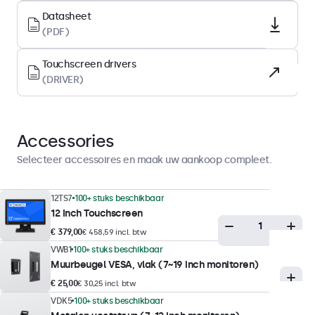
LED
Datasheet
Oppervlak
(PDF)
Gehard glas
Touchscreen drivers
Ondersteunde oriëntatie
(DRIVER)
Landscape, portrait
Displayprestaties
Accessories
Maximale helderheid
Selecteer accessoires en maak uw aankoop compleet.
300 nits (typisch)
Minimale helderheid
12TS7
100+ stuks beschikbaar
12 Inch Touchscreen
1 nit
€ 379,00
€ 458,59 incl. btw
Contrast
VWB1
100+ stuks beschikbaar
1000:1
Muurbeugel VESA, vlak (7~19 inch monitoren)
Kijkhoek
€ 25,00
€ 30,25 incl. btw
178° horizontaal, 178° verticaal
VDK5
100+ stuks beschikbaar