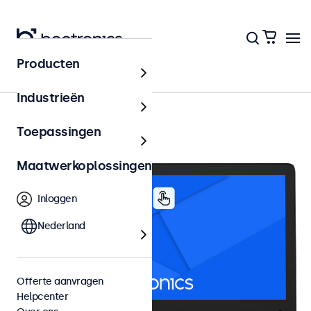
Producten
12 inch touchscreens
Industrieën
Toepassingen
Maatwerkoplossingen
Inloggen
Nederland
Offerte aanvragen
Helpcenter