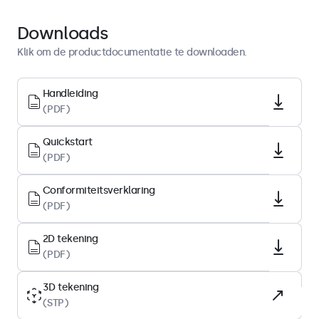
Quickstart
Download PDF
Downloads
Klik om de productdocumentatie te downloaden.
Display-architectuur
Beeldverhouding
Handleiding
(PDF)
16:9 (4:3 instelbaar)
Native resolutie
Quickstart
1920 x 1080
(PDF)
Pixels per inch
Conformiteitsverklaring
190 PPI
(PDF)
Schermdiagonaal
11.6 inch (297 mm)
2D tekening
(PDF)
Type paneel
IPS-LCD
3D tekening
(STP)
Backlight