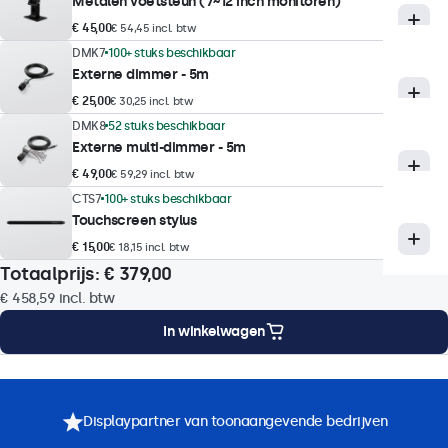
Metalen voetsteun (7~12 inch monitoren)
Reactietijd
€ 45,00
€ 54,45 incl. btw
10 ms
DMK7
100+ stuks beschikbaar
Ondersteunde resoluties
Externe dimmer - 5m
1920 x 1080 (max), 640 x 480 (min)
€ 25,00
€ 30,25 incl. btw
DMK8
52 stuks beschikbaar
Externe multi-dimmer - 5m
Touchtechnologie
€ 49,00
€ 59,29 incl. btw
Touch technologie
CTS7
100+ stuks beschikbaar
Touchscreen stylus
Capacitief
€ 15,00
€ 18,15 incl. btw
Aanraakpunten
Totaalprijs:
€ 379,00
10-punts (multitouch)
€ 458,59
incl. btw
Touchinterface
In winkelwagen
USB HID-compatibel
Touch bediening
ng
Montageopties
Specificaties
Downloads
Accessoires
Stylus, hand, handschoen
Displaypartner van toonaangevende bedrijven
Ondersteuning voor gebaren