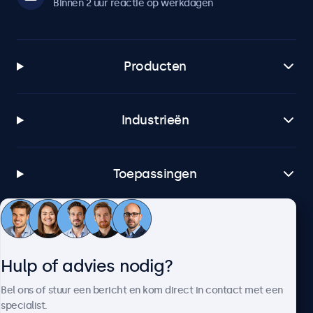
Binnen 2 uur reactie op werkdagen
Software & compatibiliteit
Windows
Producten
Windows 8, 10, 11
Windows Embedded
Industrieën
Windows Embedded 8 Industry, 8.1 Industry, IoT Enterprise
macOS
Tahoe, Sequoia, Sonoma
Toepassingen
Linux
Alle Linux distributies
Klantenservice
Brightsign
Alle BrightsignOS versies
Hulp of advies nodig?
Samsung DeX
Over Beetronics
Bel ons of stuur een bericht en kom direct in contact met een
Alle Samsung DeX versies
specialist.