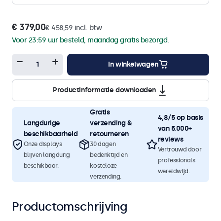
€ 379,00
€ 458,59 incl. btw
Voor 23:59 uur besteld, maandag gratis bezorgd.
In winkelwagen
Productinformatie downloaden
Gratis
4,8/5 op basis
Langdurige
verzending &
van 5.000+
beschikbaarheid
retourneren
reviews
Onze displays
30 dagen
Vertrouwd door
blijven langdurig
bedenktijd en
professionals
beschikbaar.
kosteloze
wereldwijd.
verzending.
Productomschrijving