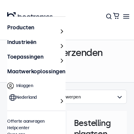
Producten
Helpcenter
Industrieën
Bestellen & Verzenden
Toepassingen
Maatwerkoplossingen
Inloggen
Onderwerpen
Nederland
Bestelling
Offerte aanvragen
Helpcenter
plaatsen