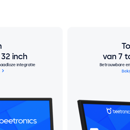
n
T
 32 inch
van 7 t
aadloze integratie
Betrouwbare en 
n
Beki