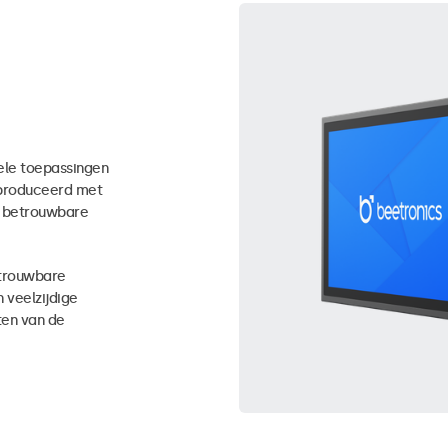
nele toepassingen
eproduceerd met
n betrouwbare
trouwbare
 veelzijdige
en van de