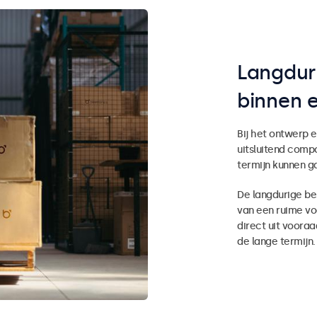
Langdur
binnen 
Bij het ontwerp e
uitsluitend comp
termijn kunnen g
De langdurige b
van een ruime voo
direct uit vooraa
de lange termijn.