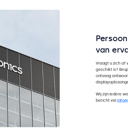
Persoonl
van erva
Vraagt u zich af
geschikt is? Bes
ontvang antwoor
displayoplossing
Wij zijn iedere w
bericht via
info@