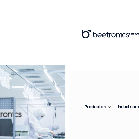
Offer
Over Bee
Beetronics prod
Producten
Industrieë
ontwikkeld voor 
wereldwijd ingeze
automatisering, a
broadcasting, AV