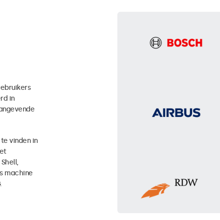
gebruikers
rd in
naangevende
te vinden in
et
Shell,
ls machine
.