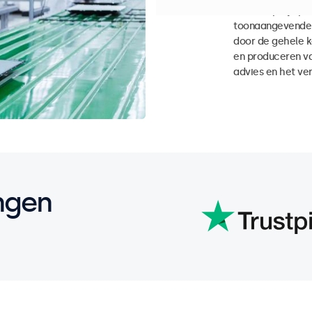
Onze displayoplo
toonaangevende 
door de gehele k
en produceren va
advies en het ver
ngen