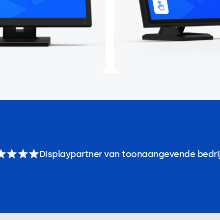
Displaypartner van toonaangevende bedri