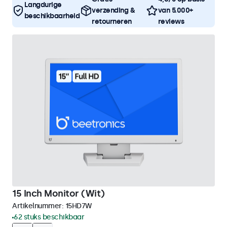
Langdurige
verzending &
van 5.000+
beschikbaarheid
retourneren
reviews
15 Inch Monitor (Wit)
Artikelnummer:
15HD7W
62 stuks beschikbaar