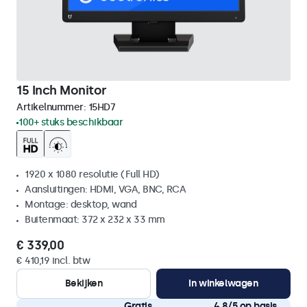
15 Inch Monitor
Artikelnummer:
15HD7
100+ stuks beschikbaar
1920 x 1080 resolutie (Full HD)
Aansluitingen: HDMI, VGA, BNC, RCA
Montage: desktop, wand
Buitenmaat: 372 x 232 x 33 mm
€ 339,00
€ 410,19 incl. btw
Bekijken
In winkelwagen
Gratis
4,8/5 op basis