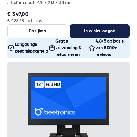
Buitenmaat: 275 x 213 x 38 mm
€ 349,00
€ 422,29 incl. btw
Bekijken
In winkelwagen
Gratis
4,8/5 op basis
Langdurige
verzending &
van 5.000+
beschikbaarheid
retourneren
reviews