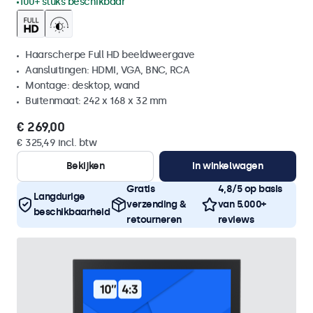
100+ stuks beschikbaar
Haarscherpe Full HD beeldweergave
Aansluitingen: HDMI, VGA, BNC, RCA
Montage: desktop, wand
Buitenmaat: 242 x 168 x 32 mm
€ 269,00
€ 325,49 incl. btw
Bekijken
In winkelwagen
Gratis
4,8/5 op basis
Langdurige
verzending &
van 5.000+
beschikbaarheid
retourneren
reviews