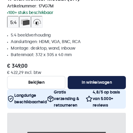
Artikelnummer:
17VG7M
100+ stuks beschikbaar
5:4 beeldverhouding
Aansluitingen: HDMI, VGA, BNC, RCA
Montage: desktop, wand, inbouw
Buitenmaat: 372 x 305 x 40 mm
€ 349,00
€ 422,29 incl. btw
Bekijken
In winkelwagen
Gratis
4,8/5 op basis
Langdurige
verzending &
van 5.000+
beschikbaarheid
retourneren
reviews