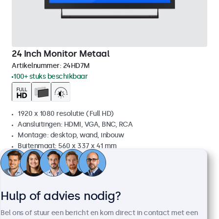
24 Inch Monitor Metaal
Artikelnummer:
24HD7M
100+ stuks beschikbaar
1920 x 1080 resolutie (Full HD)
Aansluitingen: HDMI, VGA, BNC, RCA
Montage: desktop, wand, inbouw
Buitenmaat: 560 x 337 x 41 mm
€ 499,00
€ 603,79 incl. btw
Bekijken
In winkelwagen
Hulp of advies nodig?
Bel ons of stuur een bericht en kom direct in contact met een