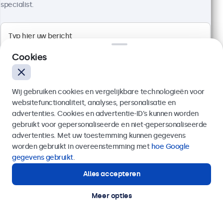
specialist.
Cookies
Wij gebruiken cookies en vergelijkbare technologieën voor
websitefunctionaliteit, analyses, personalisatie en
advertenties. Cookies en advertentie-ID’s kunnen worden
gebruikt voor gepersonaliseerde en niet-gepersonaliseerde
Verzenden
advertenties. Met uw toestemming kunnen gegevens
27 Inch Monitor Metaal
worden gebruikt in overeenstemming met
hoe Google
Artikelnummer:
27HD7M
Of bel ons op
020 - 700 83 66
gegevens gebruikt
.
100+ stuks beschikbaar
Alles accepteren
Hulp of advies nodig?
Direct contact met een specialist.
Meer opties
1920 x 1080 resolutie (Full HD)
Aansluitingen: HDMI, VGA, BNC, RCA
Montage: desktop, wand, inbouw