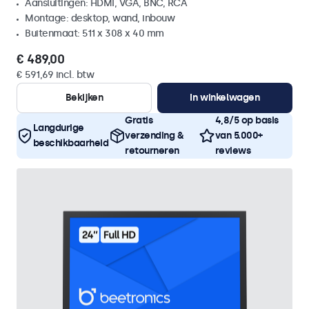
Aansluitingen: HDMI, VGA, BNC, RCA
Montage: desktop, wand, inbouw
Buitenmaat: 511 x 308 x 40 mm
€ 489,00
€ 591,69 incl. btw
Bekijken
In winkelwagen
Gratis
4,8/5 op basis
Langdurige
verzending &
van 5.000+
beschikbaarheid
retourneren
reviews