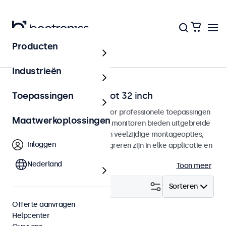
Producten
Home
Industrieën
VGA monitoren van 7 tot 32 inch
Toepassingen
VGA monitoren ontworpen voor professionele toepassingen
Maatwerkoplossingen
en continu gebruik. Deze VGA monitoren bieden uitgebreide
configuratiemogelijkheden en veelzijdige montageopties,
Inloggen
waarmee ze naadloos te integreren zijn in elke applicatie en
iedere omgeving.
Nederland
Toon meer
Filter (
23
)
Sorteren
Offerte aanvragen
Helpcenter
VGA
Wis alle filters