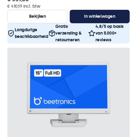
€ 410,19 incl. btw
Bekijken
In winkelwagen
Gratis
4,8/5 op basis
Langdurige
verzending &
van 5.000+
beschikbaarheid
retourneren
reviews