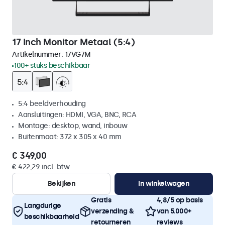
17 Inch Monitor Metaal (5:4)
Artikelnummer:
17VG7M
100+ stuks beschikbaar
5:4 beeldverhouding
Aansluitingen: HDMI, VGA, BNC, RCA
Montage: desktop, wand, inbouw
Buitenmaat: 372 x 305 x 40 mm
€ 349,00
€ 422,29 incl. btw
Bekijken
In winkelwagen
Gratis
4,8/5 op basis
Langdurige
verzending &
van 5.000+
beschikbaarheid
retourneren
reviews