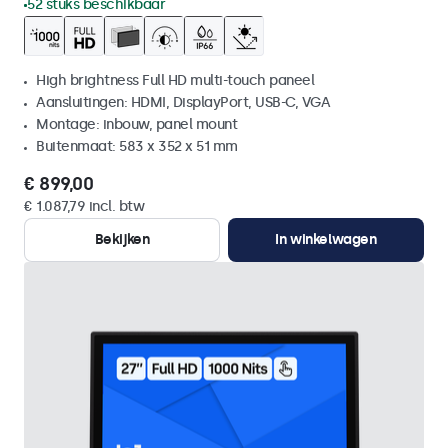
52 stuks beschikbaar
High brightness Full HD multi-touch paneel
Aansluitingen: HDMI, DisplayPort, USB-C, VGA
Montage: inbouw, panel mount
Buitenmaat: 583 x 352 x 51 mm
€ 899,00
€ 1.087,79 incl. btw
Bekijken
In winkelwagen