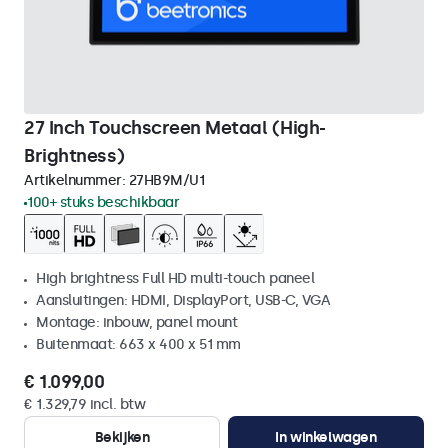
27 Inch Touchscreen Metaal (High-
Brightness)
Artikelnummer:
27HB9M/U1
100+ stuks beschikbaar
High brightness Full HD multi-touch paneel
Aansluitingen: HDMI, DisplayPort, USB-C, VGA
Montage: inbouw, panel mount
Buitenmaat: 663 x 400 x 51 mm
€ 1.099,00
€ 1.329,79 incl. btw
Bekijken
In winkelwagen