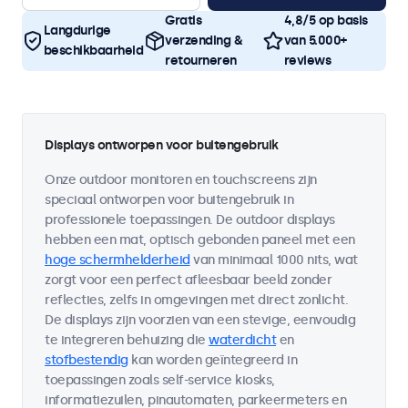
Gratis
4,8/5 op basis
Langdurige
verzending &
van 5.000+
beschikbaarheid
retourneren
reviews
Displays ontworpen voor buitengebruik
Onze outdoor monitoren en touchscreens zijn
speciaal ontworpen voor buitengebruik in
professionele toepassingen. De outdoor displays
hebben een mat, optisch gebonden paneel met een
hoge schermhelderheid
van minimaal 1000 nits, wat
zorgt voor een perfect afleesbaar beeld zonder
reflecties, zelfs in omgevingen met direct zonlicht.
De displays zijn voorzien van een stevige, eenvoudig
te integreren behuizing die
waterdicht
en
stofbestendig
kan worden geïntegreerd in
toepassingen zoals self-service kiosks,
informatiezuilen, pinautomaten, parkeermeters en