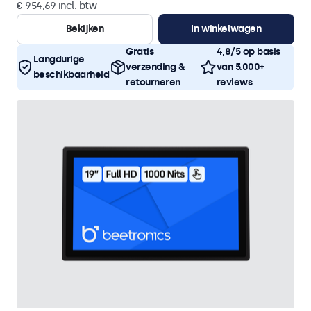
€ 954,69 incl. btw
Bekijken
In winkelwagen
Gratis
4,8/5 op basis
Langdurige
verzending &
van 5.000+
beschikbaarheid
retourneren
reviews