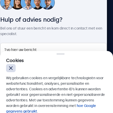
Klantenservice
Hulp of advies nodig?
Over Beetronics
Bel ons of stuur een bericht en kom direct in contact met een
specialist.
Beetronics
Cookies
Bloemstraat 28, 1016LC Amsterdam, Nederland
Wij gebruiken cookies en vergelijkbare technologieën voor
4.8/5 door 5000+ bedrijven
websitefunctionaliteit, analyses, personalisatie en
Nederlands
advertenties. Cookies en advertentie-ID’s kunnen worden
gebruikt voor gepersonaliseerde en niet-gepersonaliseerde
Verzenden
advertenties. Met uw toestemming kunnen gegevens
worden gebruikt in overeenstemming met
hoe Google
Of bel ons op
020 - 700 83 66
gegevens gebruikt
.