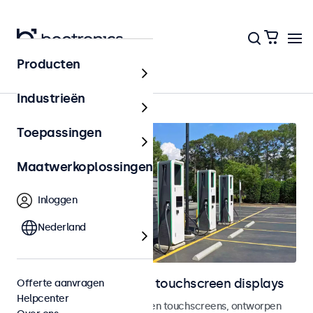
Producten
Home
Industrieën
Toepassingen
Maatwerkoplossingen
Inloggen
Nederland
Outdoor monitoren en touchscreen displays
Offerte aanvragen
Helpcenter
Weersbestendige monitoren en touchscreens, ontworpen