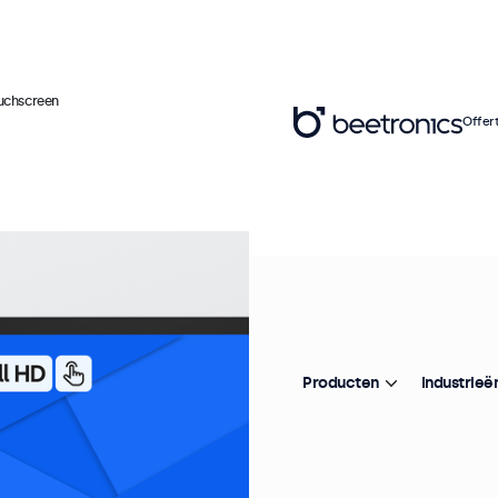
ouchscreen
Offer
Ar
1
Pr
Producten
Industrieë
De