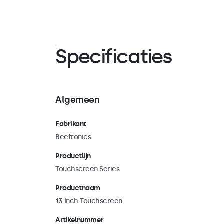
volledig vlak kan worden ingeklapt. De onderzijde i
schroefgaten, waardoor de voetsteun niet alleen 
vastgezet kan worden, maar ook geschikt is voor 
plafondmontage. De voetsteun kan indien gewenst
worden verwijderd, zodat gebruik gemaakt kan wo
Specificaties
75mm VESA-mount. Hiermee kan de touchscreen w
aan universele voetsteunen of beugels, zowel in la
portrait oriëntatie.
Algemeen
Fabrikant
Beetronics
Productlijn
Touchscreen Series
Productnaam
13 Inch Touchscreen
Artikelnummer