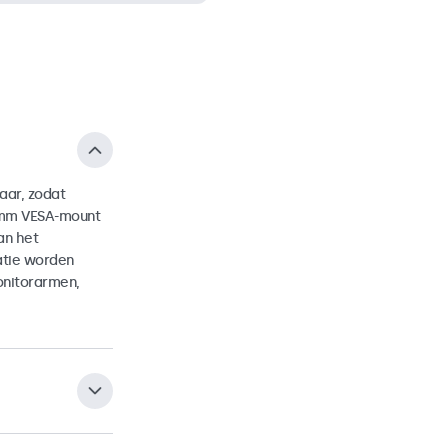
aar, zodat
5mm VESA-mount
an het
atie worden
onitorarmen,
ge voetsteun die