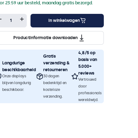
or 23:59 uur besteld, maandag gratis bezorgd.
In winkelwagen
Productinformatie downloaden
4,8/5 op
Gratis
basis van
Langdurige
verzending &
5.000+
beschikbaarheid
retourneren
reviews
Onze displays
30 dagen
Vertrouwd
blijven langdurig
bedenktijd en
door
beschikbaar.
kosteloze
professionals
verzending.
wereldwijd.