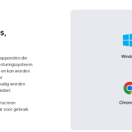
s,
 apparaten die
sturingssysteem.
n en kan worden
or
oudig worden
kabel.
chscreen
r voor gebruik.