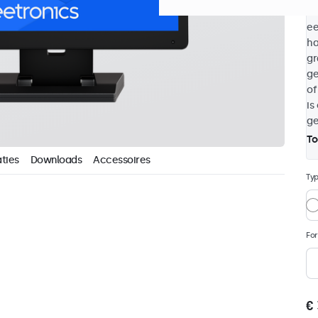
be
ee
ha
gr
ge
of
is
ge
To
ties
Downloads
Accessoires
Ty
Fo
€