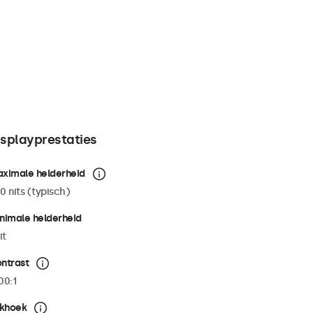
isplayprestaties
ximale helderheid
0 nits (typisch)
nimale helderheid
it
ntrast
00:1
jkhoek