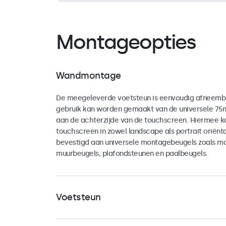
Montageopties
Wandmontage
De meegeleverde voetsteun is eenvoudig afneemb
gebruik kan worden gemaakt van de universele 7
aan de achterzijde van de touchscreen. Hiermee k
touchscreen in zowel landscape als portrait oriënt
bevestigd aan universele montagebeugels zoals m
muurbeugels, plafondsteunen en paalbeugels.
Voetsteun
Het touchscreen wordt geleverd met een veelzijdi