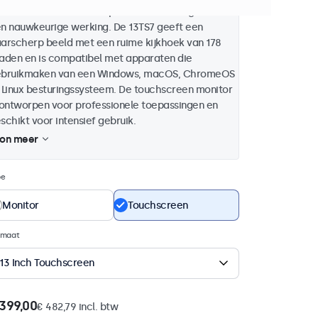
trouwbaar multi-touch paneel welke zorgt voor
n nauwkeurige werking. De 13TS7 geeft een
arscherp beeld met een ruime kijkhoek van 178
aden en is compatibel met apparaten die
bruikmaken van een Windows, macOS, ChromeOS
 Linux besturingssysteem. De touchscreen monitor
 ontworpen voor professionele toepassingen en
schikt voor intensief gebruik.
on meer
pe
Monitor
Touchscreen
rmaat
13 Inch Touchscreen
 399,00
€ 482,79 incl. btw