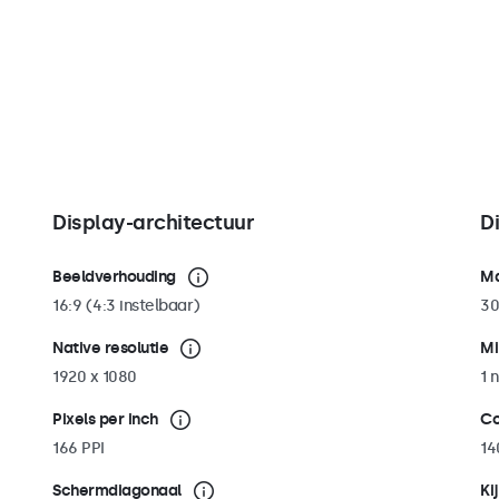
s voorzien van
eenvoudig
wand- en
 eenvoudig
rden van de
orden bevestigd
ndscape als
Display-architectuur
D
Beeldverhouding
Ma
16:9 (4:3 instelbaar)
30
Native resolutie
Mi
1920 x 1080
1 n
Pixels per inch
Co
166 PPI
14
Schermdiagonaal
Ki