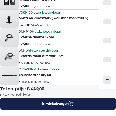
Kijkhoek
€ 25,00
€ 30,25 incl. btw
178° horizontaal, 178° verticaal
VDK5
100+ stuks beschikbaar
Metalen voetsteun (7~12 inch monitoren)
Reactietijd
€ 45,00
€ 54,45 incl. btw
10 ms
DMK7
100+ stuks beschikbaar
Ondersteunde resoluties
Externe dimmer - 5m
1920 x 1080 (max), 640 x 480 (min)
€ 25,00
€ 30,25 incl. btw
DMK8
48 stuks beschikbaar
Externe multi-dimmer - 5m
Touchtechnologie
€ 49,00
€ 59,29 incl. btw
Touch technologie
CTS7
100+ stuks beschikbaar
Touchscreen stylus
Capacitief
€ 15,00
€ 18,15 incl. btw
Aanraakpunten
Totaalprijs:
€ 449,00
10-punts (multitouch)
€ 543,29
incl. btw
Touchinterface
In winkelwagen
USB HID-compatibel
Touch bediening