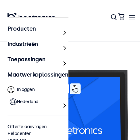
Producten
12 inch touchscreens
Industrieën
Toepassingen
Maatwerkoplossingen
Inloggen
Nederland
Offerte aanvragen
Helpcenter