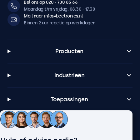
Bel ons op 020 - 700 83 66
Dimbaar backlight
Maandag t/m vrijdag, 08:30 - 17:30
Instelbare achtergrondverlichting via afstandsbediening of
Mail naar info@beetronics.nl
optionele dimmer.
Binnen 2 uur reactie op werkdagen
Software & compatibiliteit
Windows
Producten
Windows 8, 10, 11
Windows Embedded
Industrieën
Windows Embedded 8 Industry, 8.1 Industry, IoT Enterprise
macOS
Tahoe, Sequoia, Sonoma
Toepassingen
Linux
Alle Linux distributies
Klantenservice
Brightsign
Alle BrightsignOS versies