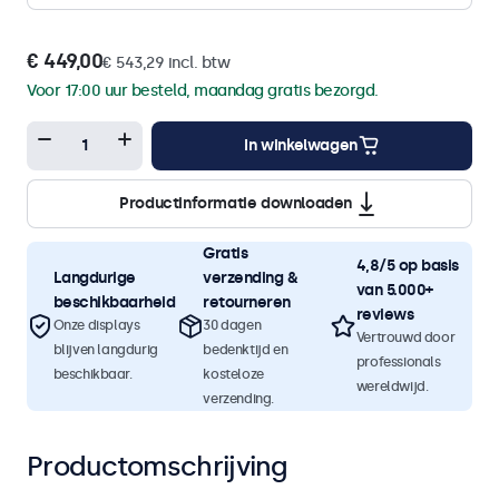
€ 449,00
€ 543,29 incl. btw
Voor 17:00 uur besteld, maandag gratis bezorgd.
In winkelwagen
Productinformatie downloaden
Gratis
4,8/5 op basis
Langdurige
verzending &
van 5.000+
beschikbaarheid
retourneren
reviews
Onze displays
30 dagen
Vertrouwd door
blijven langdurig
bedenktijd en
professionals
beschikbaar.
kosteloze
wereldwijd.
verzending.
Productomschrijving