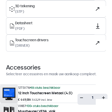
IPS-LCD
3D tekening
(STP)
Backlight
LED
Datasheet
Oppervlak
(PDF)
Gehard glas
Touchscreen drivers
Ondersteunde oriëntatie
(DRIVER)
Landscape, portrait
Displayprestaties
Accessories
Maximale helderheid
Selecteer accessoires en maak uw aankoop compleet.
350 nits (typisch)
Minimale helderheid
12TSV7M
86 stuks beschikbaar
12 Inch Touchscreen Metaal (4:3)
1 nit
€ 449,00
€ 543,29 incl. btw
Contrast
VWB7
100+ stuks beschikbaar
800:1
Muurbeugel VESA, vlak