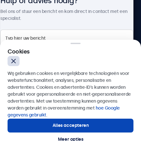
Hulp of advies nodig?
Samsung DeX
Over Beetronics
Bel ons of stuur een bericht en kom direct in contact met een
Alle Samsung DeX versies
specialist.
Aansluitingen
HDMI
Beetronics
1x
Cookies
Bloemstraat 28, 1016LC Amsterdam, Nederland
DisplayPort
1x
Wij gebruiken cookies en vergelijkbare technologieën voor
4.8/5 door 5000+ bedrijven
VGA
websitefunctionaliteit, analyses, personalisatie en
Nederlands
advertenties. Cookies en advertentie-ID’s kunnen worden
1x
gebruikt voor gepersonaliseerde en niet-gepersonaliseerde
USB-C
Verzenden
advertenties. Met uw toestemming kunnen gegevens
1x ondersteunt video, audio en touch
worden gebruikt in overeenstemming met
hoe Google
Of bel ons op
020 - 700 83 66
gegevens gebruikt
.
USB-A
Alles accepteren
Via de meegeleverde USB-C naar USB-A adapter. Deze
Hulp of advies nodig?
activeert enkel de touch functionaliteit en dient
Direct contact met een specialist.
Meer opties
gecombineerd te worden met HDMI, DisplayPort of VGA