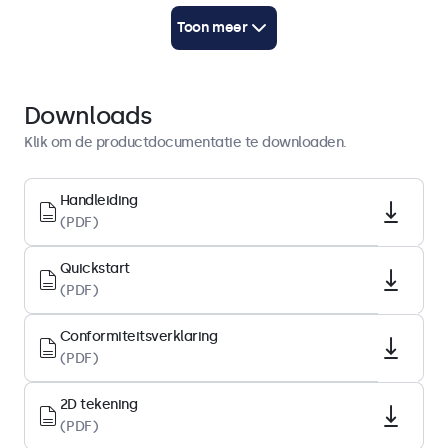
Gebruikershandleiding
Toon meer
Download PDF
Quickstart
Download PDF
Downloads
Klik om de productdocumentatie te downloaden.
Display-architectuur
Beeldverhouding
Handleiding
(PDF)
4:3
Native resolutie
Quickstart
1024 x 768
(PDF)
Pixels per inch
Conformiteitsverklaring
83 PPI
(PDF)
Schermdiagonaal
12.1 inch (307 mm)
2D tekening
(PDF)
Type paneel