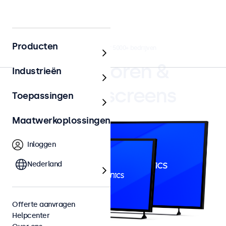
Producten
4.8/5 door 5000+ bedrijven
Monitoren &
Industrieën
Touchscreens
Toepassingen
Maatwerkoplossingen
Inloggen
Nederland
Offerte aanvragen
Helpcenter