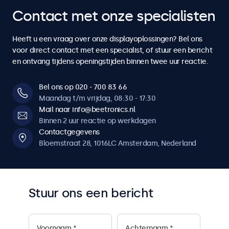
4
4
7
7
7
7
7
Contact met onze specialisten
6
6
6
6
6
6
6
5
5
8
8
8
8
8
Heeft u een vraag over onze displayoplossingen? Bel ons
7
7
7
7
7
7
7
voor direct contact met een specialist, of stuur een bericht
6
6
en ontvang tijdens openingstijden binnen twee uur reactie.
9
9
9
9
9
8
8
8
8
8
8
8
7
7
Bel ons op 020 - 700 83 66
0
0
0
0
0
Maandag t/m vrijdag, 08:30 - 17:30
9
9
9
9
9
9
9
Mail naar info@beetronics.nl
8
8
Binnen 2 uur reactie op werkdagen
0
0
0
0
0
0
0
Contactgegevens
9
9
Bloemstraat 28, 1016LC Amsterdam, Nederland
0
0
Stuur ons een bericht