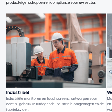
producteigenschappen en compliance voor uw sector.
Industrieel
Wa
Industriële monitoren en touchscreens, ontworpen voor
Mo
continu gebruik in uitdagende industriële omgevingen en de
en 
fabrieksvloer.
wa