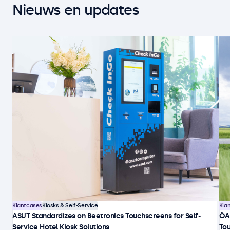
Nieuws en updates
Klantcases
Kiosks & Self-Service
Kla
ASUT Standardizes on Beetronics Touchscreens for Self-
ÖA
Service Hotel Kiosk Solutions
Tou