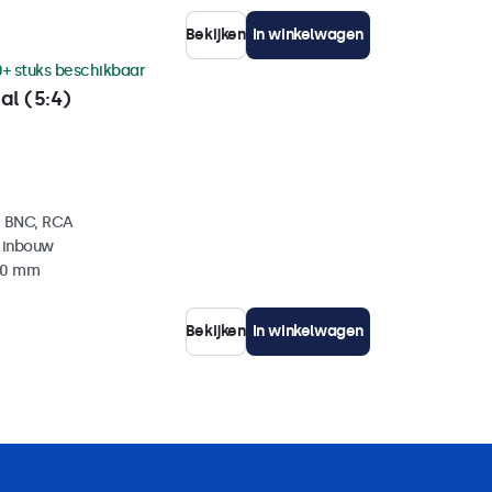
Bekijken
In winkelwagen
0+ stuks beschikbaar
al (5:4)
, BNC, RCA
 inbouw
 40 mm
Bekijken
In winkelwagen