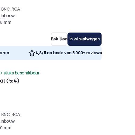
, BNC, RCA
 inbouw
 38 mm
Bekijken
In winkelwagen
neren
4,8/5 op basis van 5.000+ reviews
+ stuks beschikbaar
al (5:4)
, BNC, RCA
 inbouw
 40 mm