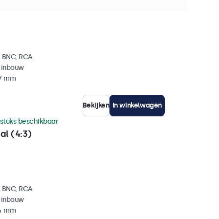
l (4:3)
, BNC, RCA
 inbouw
37 mm
Bekijken
In winkelwagen
 stuks beschikbaar
al (4:3)
, BNC, RCA
 inbouw
34 mm