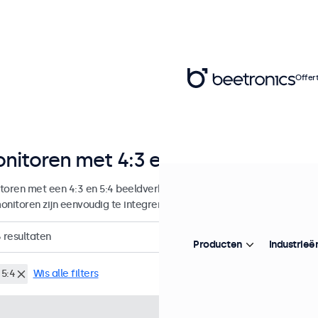
Offer
nitoren met 4:3 en 5:4 beeldverho
toren met een 4:3 en 5:4 beeldverhouding , ontworpen voor continu 
onitoren zijn eenvoudig te integreren en beschikken over tal van co
6
resultaten
Producten
Industrieë
 5:4
Wis alle filters
Artikelnummer:
8VG7M
100