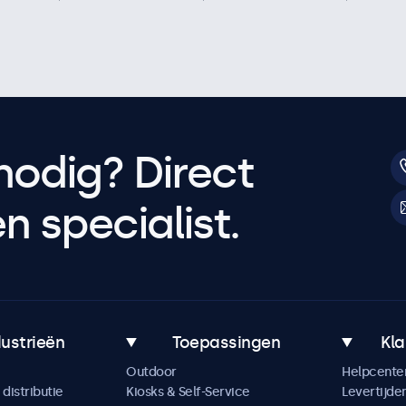
nodig? Direct
 specialist.
dustrieën
Toepassingen
Kla
Outdoor
Helpcente
distributie
Kiosks & Self-Service
Levertijde