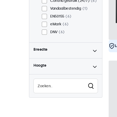
Continu gebruik (24/7)
6
Vandaalbestendig
1
EN50155
6
eMark
6
DNV
6
L
Breedte
Hoogte