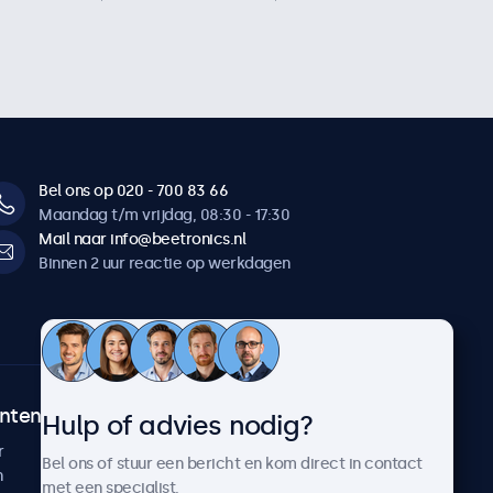
Bel ons op 020 - 700 83 66
Maandag t/m vrijdag, 08:30 - 17:30
Mail naar info@beetronics.nl
Binnen 2 uur reactie op werkdagen
ntenservice
Over Beetronics
Hulp of advies nodig?
r
Klantcases
Bel ons of stuur een bericht en kom direct in contact
n
Nieuws en updates
met een specialist.