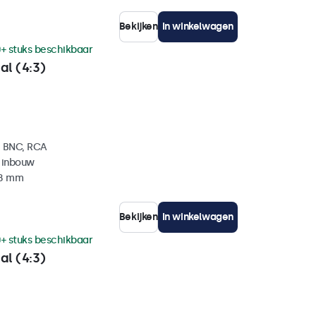
Bekijken
In winkelwagen
+ stuks beschikbaar
al (4:3)
, BNC, RCA
 inbouw
38 mm
Bekijken
In winkelwagen
+ stuks beschikbaar
al (4:3)