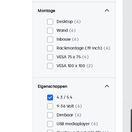
Montage
Desktop
6
Wand
6
Inbouw
6
Rackmontage (19 inch)
6
VESA 75 x 75
4
VESA 100 x 100
2
Eigenschappen
4:3 / 5:4
9-36 Volt
6
Dimbaar
6
USB mediaplayer
6