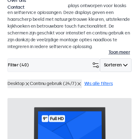
Over ons
Monitoren en touchscreen displays ontworpen voor kiosks
Contact
en selfservice oplossingen. Deze displays geven een
haarscherp beeld met natuurgetrouwe kleuren, uitstekende
kijkhoeken en betrouwbare touch functionaliteit. De
schermen zijn geschikt voor intenstief en continu gebruik en
zijn dankzij de veelzijdige montage opties naadloos te
integreren in iedere selfservice oplossing.
Toon meer
Filter (
40
)
Sorteren
Desktop
Continu gebruik (24/7)
Wis alle filters