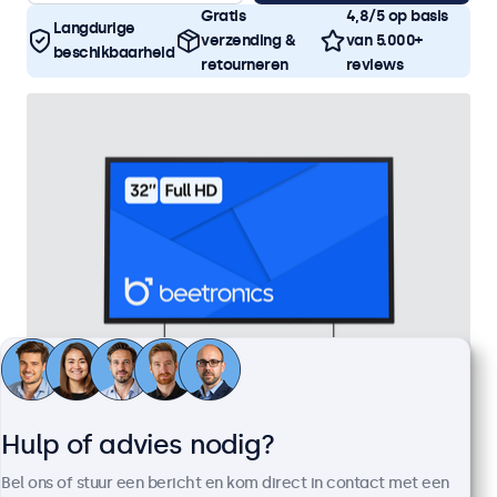
Gratis
4,8/5 op basis
Langdurige
verzending &
van 5.000+
beschikbaarheid
retourneren
reviews
Hulp of advies nodig?
32 Inch Monitor Metaal
Artikelnummer:
32HD7M
Bel ons of stuur een bericht en kom direct in contact met een
100+ stuks beschikbaar