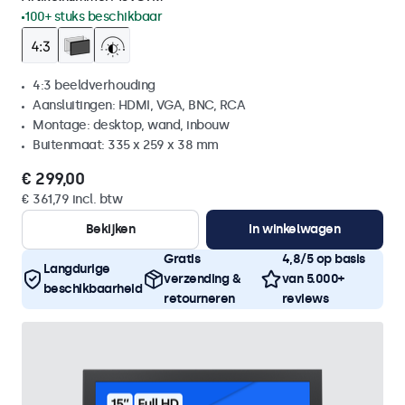
100+ stuks beschikbaar
4:3 beeldverhouding
Aansluitingen: HDMI, VGA, BNC, RCA
Montage: desktop, wand, inbouw
Buitenmaat: 335 x 259 x 38 mm
€ 299,00
€ 361,79 incl. btw
Bekijken
In winkelwagen
Gratis
4,8/5 op basis
Langdurige
verzending &
van 5.000+
beschikbaarheid
retourneren
reviews