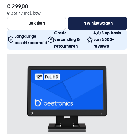
€ 299,00
€ 361,79 incl. btw
Bekijken
In winkelwagen
Gratis
4,8/5 op basis
Langdurige
verzending &
van 5.000+
beschikbaarheid
retourneren
reviews