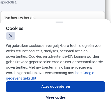
specialist.
1920 x 1080 resolutie (Full HD)
Aansluitingen: HDMI, VGA, BNC, RCA
Cookies
Montage: desktop, wand, inbouw
Buitenmaat: 726 x 420 x 42 mm
€ 599,00
Wij gebruiken cookies en vergelijkbare technologieën voor
€ 724,79 incl. btw
websitefunctionaliteit, analyses, personalisatie en
advertenties. Cookies en advertentie-ID’s kunnen worden
Bekijken
In winkelwagen
gebruikt voor gepersonaliseerde en niet-gepersonaliseerde
Verzenden
advertenties. Met uw toestemming kunnen gegevens
worden gebruikt in overeenstemming met
hoe Google
Of bel ons op
020 - 700 83 66
gegevens gebruikt
.
Alles accepteren
Hulp of advies nodig?
Direct contact met een specialist.
Meer opties