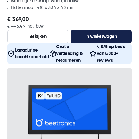
Montage: desktop, wand, inbouw
Buitenmaat: 410 x 334 x 40 mm
€ 369,00
€ 446,49 incl. btw
Bekijken
In winkelwagen
Gratis
4,8/5 op basis
Langdurige
verzending &
van 5.000+
beschikbaarheid
retourneren
reviews