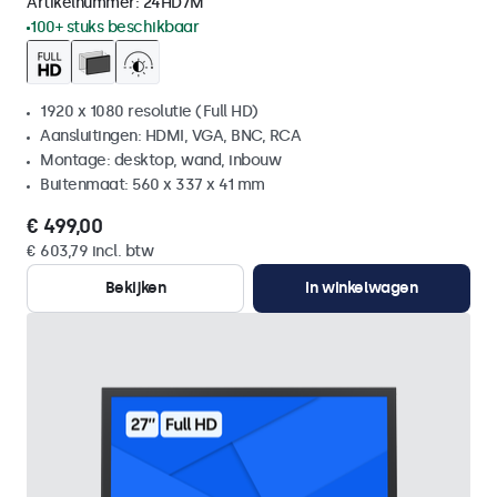
Artikelnummer:
24HD7M
100+ stuks beschikbaar
1920 x 1080 resolutie (Full HD)
Aansluitingen: HDMI, VGA, BNC, RCA
Montage: desktop, wand, inbouw
Buitenmaat: 560 x 337 x 41 mm
€ 499,00
€ 603,79 incl. btw
Bekijken
In winkelwagen