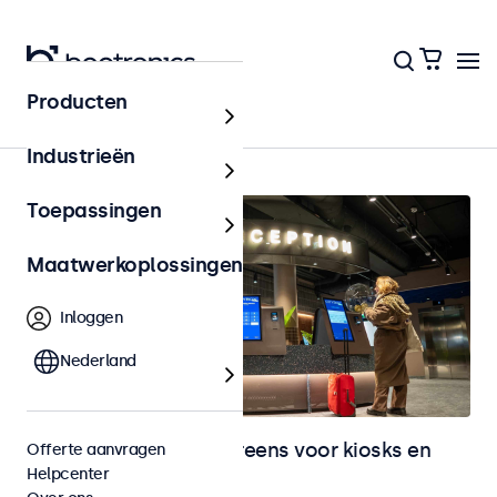
Producten
Home
Industrieën
Toepassingen
Maatwerkoplossingen
Inloggen
Nederland
Monitoren en touchscreens voor kiosks en
Offerte aanvragen
Helpcenter
selfservice