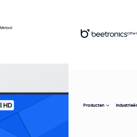
 Metaal
Offer
Ar
3
Pr
Producten
Industrieë
De