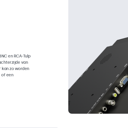
 BNC en RCA-Tulp
achterzijde van
or kan zo worden
 of een