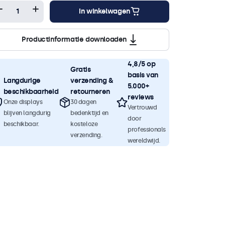
In winkelwagen
Productinformatie downloaden
4,8/5 op
Gratis
basis van
Langdurige
verzending &
5.000+
beschikbaarheid
retourneren
reviews
Onze displays
30 dagen
Vertrouwd
blijven langdurig
bedenktijd en
door
beschikbaar.
kosteloze
professionals
verzending.
wereldwijd.