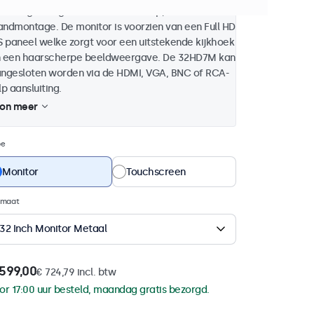
huizing en is geschikt voor desktop, inbouw en
ndmontage. De monitor is voorzien van een Full HD
S paneel welke zorgt voor een uitstekende kijkhoek
 een haarscherpe beeldweergave. De 32HD7M kan
ngesloten worden via de HDMI, VGA, BNC of RCA-
lp aansluiting.
on meer
pe
Monitor
Touchscreen
rmaat
32 Inch Monitor Metaal
 599,00
€ 724,79 incl. btw
or 17:00 uur besteld, maandag gratis bezorgd.