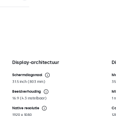
, plafondsteunen
n beugel die 180
n van
stgezet kan
, wand als
envoudig worden
an de 100mm
stigd aan
pe als portrait
Display-architectuur
D
Schermdiagonaal
Ma
31.5 inch (803 mm)
35
Beeldverhouding
Mi
16:9 (4:3 instelbaar)
1 n
Native resolutie
Co
1920 x 1080
12