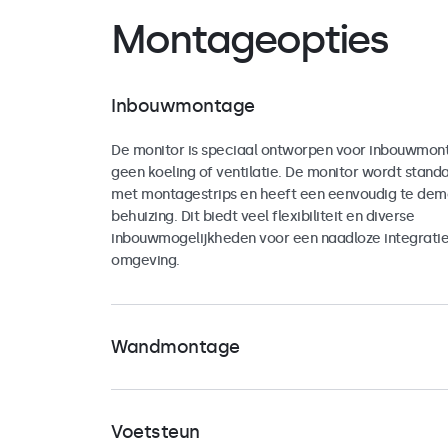
Montageopties
Inbouwmontage
De monitor is speciaal ontworpen voor inbouwmont
geen koeling of ventilatie. De monitor wordt stand
met montagestrips en heeft een eenvoudig te dem
behuizing. Dit biedt veel flexibiliteit en diverse
inbouwmogelijkheden voor een naadloze integratie i
omgeving.
Wandmontage
De monitor is voorzien van een universele 100mm 
de achterzijde van de behuizing. Hiermee kan de m
Voetsteun
landscape als portrait oriëntatie worden bevestigd