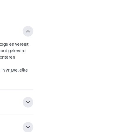
age en vereist
aard geleverd
onteren
n vrijwel elke
VESA-mount aan
onitor in zowel
 aan universele