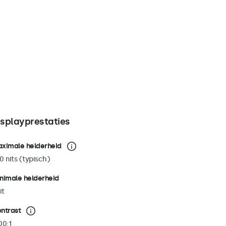
isplayprestaties
ximale helderheid
0 nits (typisch)
nimale helderheid
it
ntrast
00:1