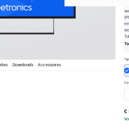
be
wa
IP
en
aa
Tu
To
Ty
ties
Downloads
Accessoires
Fo
€
Vo