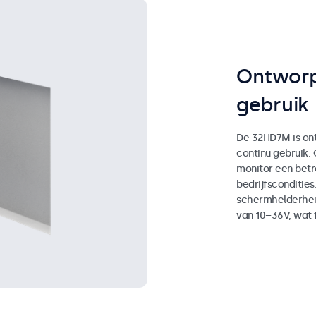
Ontworp
gebruik
De 32HD7M is ont
continu gebruik.
monitor een bet
bedrijfscondities
schermhelderhei
van 10–36V, wat fl