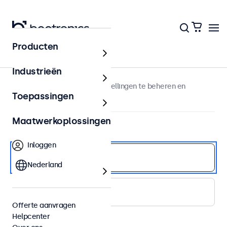
Producten
Inloggen
Industrieën
Log in om uw offertes en bestellingen te beheren en
Toepassingen
bekijken.
Maatwerkoplossingen
Welkom terug
Inloggen
Nederland
Offerte aanvragen
Helpcenter
Wachtwoord vergeten?
Tonen