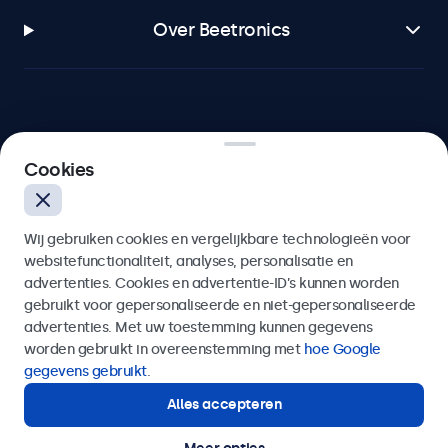
Over Beetronics
Beetronics
Cookies
Bloemstraat 28, 1016LC Amsterdam, Nederland
Wij gebruiken cookies en vergelijkbare technologieën voor
4.8/5 door 5000+ bedrijven
websitefunctionaliteit, analyses, personalisatie en
Nederlands
advertenties. Cookies en advertentie-ID’s kunnen worden
gebruikt voor gepersonaliseerde en niet-gepersonaliseerde
advertenties. Met uw toestemming kunnen gegevens
worden gebruikt in overeenstemming met
hoe Google
gegevens gebruikt
.
Alles accepteren