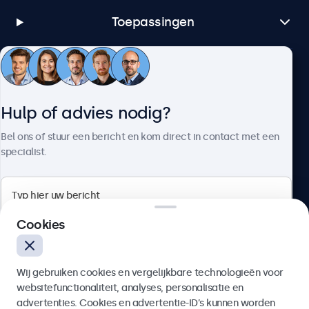
Toepassingen
Klantenservice
Hulp of advies nodig?
Over Beetronics
Bel ons of stuur een bericht en kom direct in contact met een
specialist.
Beetronics
Cookies
Bloemstraat 28, 1016LC Amsterdam, Nederland
Wij gebruiken cookies en vergelijkbare technologieën voor
4.8/5 door 5000+ bedrijven
websitefunctionaliteit, analyses, personalisatie en
Nederlands
advertenties. Cookies en advertentie-ID’s kunnen worden