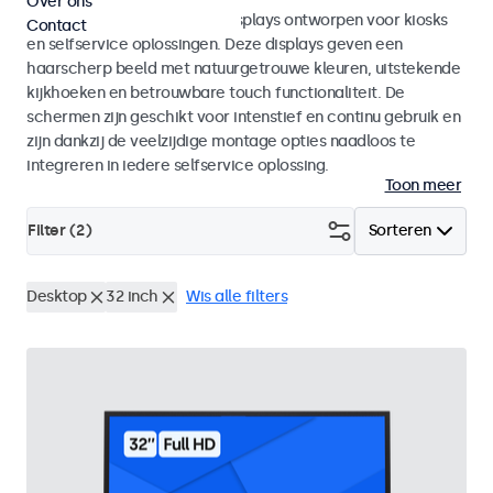
Over ons
Monitoren en touchscreen displays ontworpen voor kiosks
Contact
en selfservice oplossingen. Deze displays geven een
haarscherp beeld met natuurgetrouwe kleuren, uitstekende
kijkhoeken en betrouwbare touch functionaliteit. De
schermen zijn geschikt voor intenstief en continu gebruik en
zijn dankzij de veelzijdige montage opties naadloos te
integreren in iedere selfservice oplossing.
Toon meer
Filter (
2
)
Sorteren
Desktop
32 inch
Wis alle filters