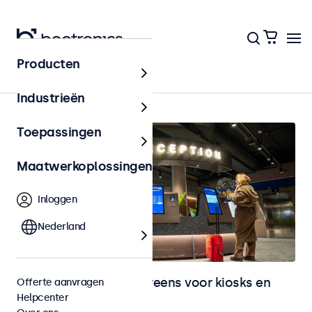
Producten
Home
Industrieën
Toepassingen
Maatwerkoplossingen
Inloggen
Nederland
Monitoren en touchscreens voor kiosks en
Offerte aanvragen
Helpcenter
selfservice