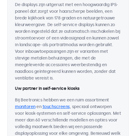
De displays zijn uitgerust met een hoogwaardig IPS-
paneel dat zorgt voor haarscherpe beelden, een
brede kijkhoek van 178 graden en natuurgetrouwe
kleurweergave. De self-service displays kunnen zo
worden ingesteld dat ze automatisch inschakelen bij
stroomtoevoer of een videosignaal en kunnen zowel
in landscape- als portraitmodus worden gebruikt.
Voor inbouwtoepassingen zijn er varianten met
stevige metalen behuizingen, die met de
meegeleverde accessoires weerbestendig en
naadloos geïntegreerd kunnen worden, zonder dat
ventilatie vereist is.
Uw partner in self-service kiosks
Bij Beetronics hebben we een ruim assortiment
monitoren
en
touchscreens
, speciaal ontworpen
voor kiosk-systemen en self-service oplossingen. Met
meer dan 60 verschillende modellen en opties voor
volledig maatwerk bieden wij een passende
displayoplossing voor elke omgeving. Benieuwd welk