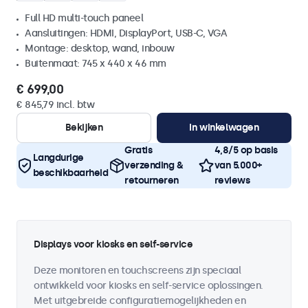
Full HD multi-touch paneel
Aansluitingen: HDMI, DisplayPort, USB-C, VGA
Montage: desktop, wand, inbouw
Buitenmaat: 745 x 440 x 46 mm
€ 699,00
€ 845,79 incl. btw
Bekijken
In winkelwagen
Gratis
4,8/5 op basis
Langdurige
verzending &
van 5.000+
beschikbaarheid
retourneren
reviews
Displays voor kiosks en self-service
Deze monitoren en touchscreens zijn speciaal
ontwikkeld voor kiosks en self-service oplossingen.
Met uitgebreide configuratiemogelijkheden en