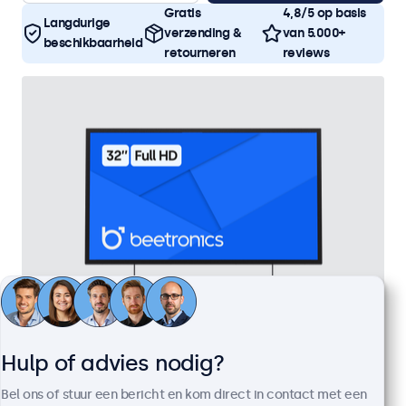
Gratis
4,8/5 op basis
Langdurige
verzending &
van 5.000+
beschikbaarheid
retourneren
reviews
Hulp of advies nodig?
32 Inch Monitor Metaal
Artikelnummer:
32HD7M
Bel ons of stuur een bericht en kom direct in contact met een
100+ stuks beschikbaar