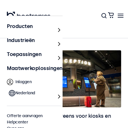
Producten
Home
Industrieën
Toepassingen
Maatwerkoplossingen
Inloggen
Nederland
Monitoren en touchscreens voor kiosks en
Offerte aanvragen
Helpcenter
selfservice