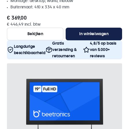
Montage: desktop, wand, inbouw
Buitenmaat: 410 x 334 x 40 mm
€ 369,00
€ 446,49 incl. btw
Bekijken
In winkelwagen
Gratis
4,8/5 op basis
Langdurige
verzending &
van 5.000+
beschikbaarheid
retourneren
reviews