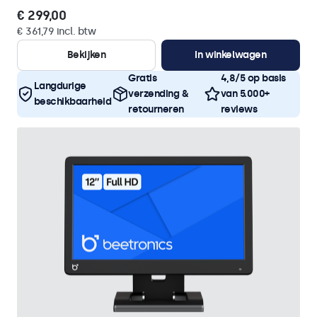
€ 299,00
€ 361,79 incl. btw
Bekijken
In winkelwagen
Gratis
4,8/5 op basis
Langdurige
verzending &
van 5.000+
beschikbaarheid
retourneren
reviews