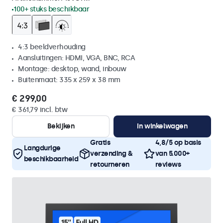
100+ stuks beschikbaar
4:3 beeldverhouding
Aansluitingen: HDMI, VGA, BNC, RCA
Montage: desktop, wand, inbouw
Buitenmaat: 335 x 259 x 38 mm
€ 299,00
€ 361,79 incl. btw
Bekijken
In winkelwagen
Gratis
4,8/5 op basis
Langdurige
verzending &
van 5.000+
beschikbaarheid
retourneren
reviews