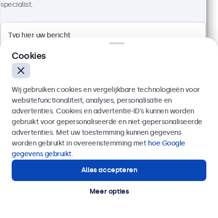
specialist.
1920 x 1080 resolutie (Full HD)
Aansluitingen: HDMI, VGA, BNC, RCA
Cookies
Montage: desktop, wand, inbouw
Buitenmaat: 726 x 420 x 42 mm
€ 599,00
Wij gebruiken cookies en vergelijkbare technologieën voor
€ 724,79 incl. btw
websitefunctionaliteit, analyses, personalisatie en
advertenties. Cookies en advertentie-ID’s kunnen worden
Bekijken
In winkelwagen
gebruikt voor gepersonaliseerde en niet-gepersonaliseerde
Verzenden
advertenties. Met uw toestemming kunnen gegevens
worden gebruikt in overeenstemming met
hoe Google
Of bel ons op
020 - 700 83 66
gegevens gebruikt
.
Alles accepteren
Hulp of advies nodig?
Direct contact met een specialist.
Meer opties