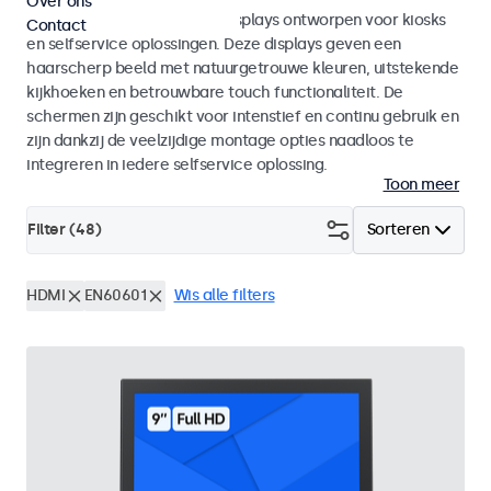
Over ons
Monitoren en touchscreen displays ontworpen voor kiosks
Contact
en selfservice oplossingen. Deze displays geven een
haarscherp beeld met natuurgetrouwe kleuren, uitstekende
kijkhoeken en betrouwbare touch functionaliteit. De
schermen zijn geschikt voor intenstief en continu gebruik en
zijn dankzij de veelzijdige montage opties naadloos te
integreren in iedere selfservice oplossing.
Toon meer
Filter (
48
)
Sorteren
HDMI
EN60601
Wis alle filters