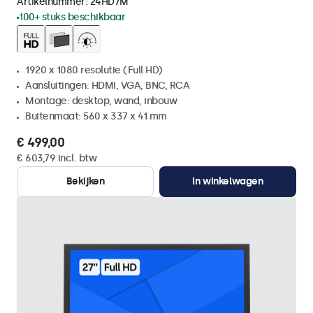
Artikelnummer:
24HD7M
100+ stuks beschikbaar
1920 x 1080 resolutie (Full HD)
Aansluitingen: HDMI, VGA, BNC, RCA
Montage: desktop, wand, inbouw
Buitenmaat: 560 x 337 x 41 mm
€ 499,00
€ 603,79 incl. btw
Bekijken
In winkelwagen