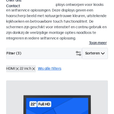
Over ons
Monitoren en touchscreen displays ontworpen voor kiosks
Contact
en selfservice oplossingen. Deze displays geven een
haarscherp beeld met natuurgetrouwe kleuren, uitstekende
kijkhoeken en betrouwbare touch functionaliteit. De
schermen zijn geschikt voor intenstief en continu gebruik en
zijn dankzij de veelzijdige montage opties naadloos te
integreren in iedere selfservice oplossing.
Toon meer
Filter (
3
)
Sorteren
HDMI
22 inch
Wis alle filters