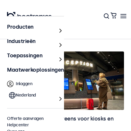
Producten
Home
Industrieën
Toepassingen
Maatwerkoplossingen
Inloggen
Nederland
Monitoren en touchscreens voor kiosks en
Offerte aanvragen
Helpcenter
selfservice