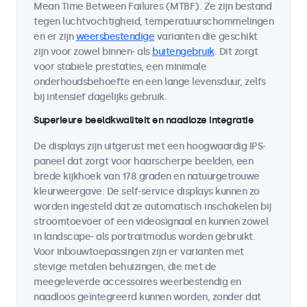
Mean Time Between Failures (MTBF). Ze zijn bestand
tegen luchtvochtigheid, temperatuurschommelingen
en er zijn
weersbestendige
varianten die geschikt
zijn voor zowel binnen- als
buitengebruik
. Dit zorgt
voor stabiele prestaties, een minimale
onderhoudsbehoefte en een lange levensduur, zelfs
bij intensief dagelijks gebruik.
Superieure beeldkwaliteit en naadloze integratie
De displays zijn uitgerust met een hoogwaardig IPS-
paneel dat zorgt voor haarscherpe beelden, een
brede kijkhoek van 178 graden en natuurgetrouwe
kleurweergave. De self-service displays kunnen zo
worden ingesteld dat ze automatisch inschakelen bij
stroomtoevoer of een videosignaal en kunnen zowel
in landscape- als portraitmodus worden gebruikt.
Voor inbouwtoepassingen zijn er varianten met
stevige metalen behuizingen, die met de
meegeleverde accessoires weerbestendig en
naadloos geïntegreerd kunnen worden, zonder dat