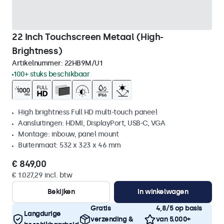
22 Inch Touchscreen Metaal (High-
Brightness)
Artikelnummer:
22HB9M/U1
100+ stuks beschikbaar
High brightness Full HD multi-touch paneel
Aansluitingen: HDMI, DisplayPort, USB-C, VGA
Montage: inbouw, panel mount
Buitenmaat: 532 x 323 x 46 mm
€ 849,00
€ 1.027,29 incl. btw
Bekijken
In winkelwagen
Gratis
4,8/5 op basis
Langdurige
verzending &
van 5.000+