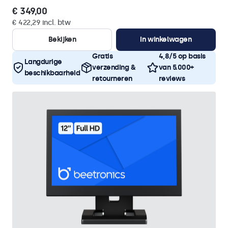
€ 349,00
€ 422,29 incl. btw
Bekijken
In winkelwagen
Gratis
4,8/5 op basis
Langdurige
verzending &
van 5.000+
beschikbaarheid
retourneren
reviews