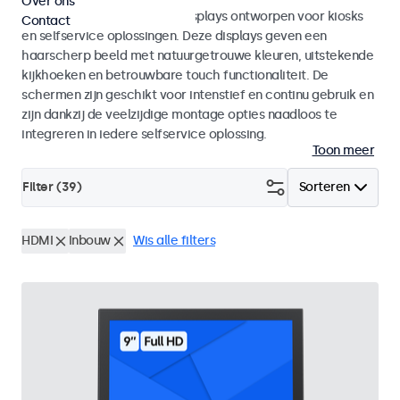
Over ons
Monitoren en touchscreen displays ontworpen voor kiosks
Contact
en selfservice oplossingen. Deze displays geven een
haarscherp beeld met natuurgetrouwe kleuren, uitstekende
kijkhoeken en betrouwbare touch functionaliteit. De
schermen zijn geschikt voor intenstief en continu gebruik en
zijn dankzij de veelzijdige montage opties naadloos te
integreren in iedere selfservice oplossing.
Toon meer
Filter (
39
)
Sorteren
HDMI
Inbouw
Wis alle filters