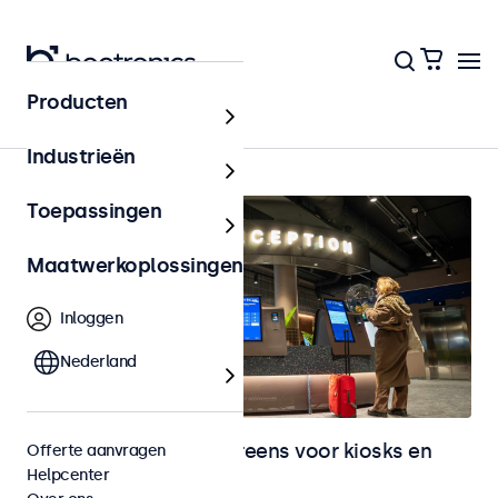
Producten
Home
Industrieën
Toepassingen
Maatwerkoplossingen
Inloggen
Nederland
Monitoren en touchscreens voor kiosks en
Offerte aanvragen
Helpcenter
selfservice