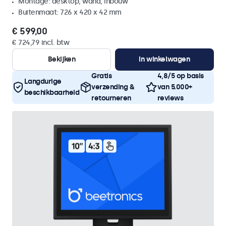
Montage: desktop, wand, inbouw
Buitenmaat: 726 x 420 x 42 mm
€ 599,00
€ 724,79 incl. btw
Bekijken
In winkelwagen
Gratis
4,8/5 op basis
Langdurige
verzending &
van 5.000+
beschikbaarheid
retourneren
reviews