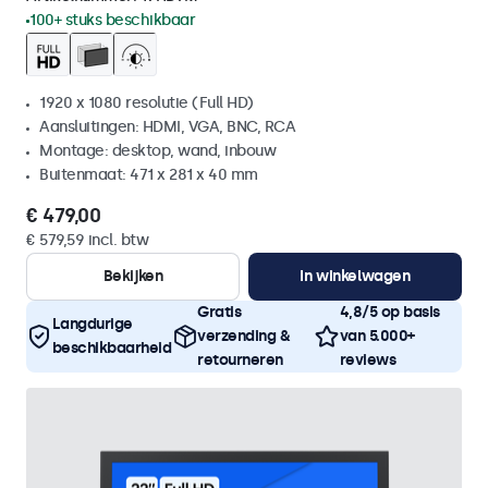
100+ stuks beschikbaar
1920 x 1080 resolutie (Full HD)
Aansluitingen: HDMI, VGA, BNC, RCA
Montage: desktop, wand, inbouw
Buitenmaat: 471 x 281 x 40 mm
€ 479,00
€ 579,59 incl. btw
Bekijken
In winkelwagen
Gratis
4,8/5 op basis
Langdurige
verzending &
van 5.000+
beschikbaarheid
retourneren
reviews