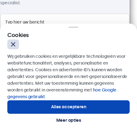
specialist.
Full HD multi-touch paneel
Aansluitingen: HDMI, DisplayPort, USB-C, VGA
Cookies
Montage: desktop, wand, inbouw
Buitenmaat: 297 x 185 x 40 mm
€ 399,00
Wij gebruiken cookies en vergelijkbare technologieën voor
€ 482,79 incl. btw
websitefunctionaliteit, analyses, personalisatie en
advertenties. Cookies en advertentie-ID’s kunnen worden
Bekijken
In winkelwagen
gebruikt voor gepersonaliseerde en niet-gepersonaliseerde
Verzenden
advertenties. Met uw toestemming kunnen gegevens
worden gebruikt in overeenstemming met
hoe Google
Of bel ons op
020 - 700 83 66
gegevens gebruikt
.
Alles accepteren
Hulp of advies nodig?
Direct contact met een specialist.
Meer opties