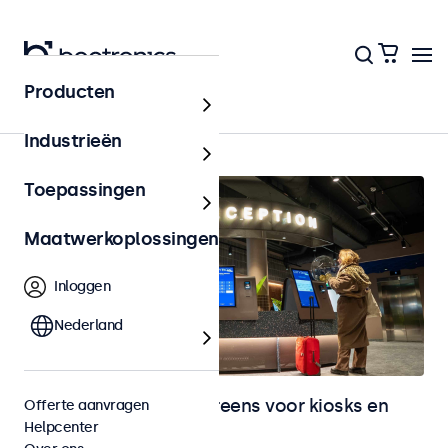
Producten
Home
Industrieën
Toepassingen
Maatwerkoplossingen
Inloggen
Nederland
Monitoren en touchscreens voor kiosks en
Offerte aanvragen
Helpcenter
selfservice