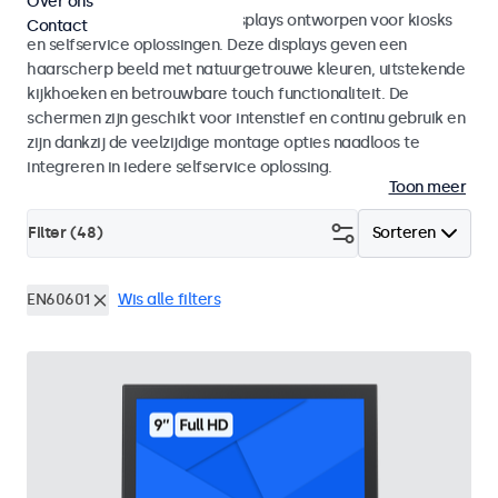
Over ons
Monitoren en touchscreen displays ontworpen voor kiosks
Contact
en selfservice oplossingen. Deze displays geven een
haarscherp beeld met natuurgetrouwe kleuren, uitstekende
kijkhoeken en betrouwbare touch functionaliteit. De
schermen zijn geschikt voor intenstief en continu gebruik en
zijn dankzij de veelzijdige montage opties naadloos te
integreren in iedere selfservice oplossing.
Toon meer
Filter (
48
)
Sorteren
EN60601
Wis alle filters