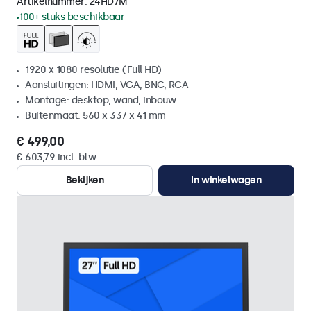
Artikelnummer:
24HD7M
100+ stuks beschikbaar
1920 x 1080 resolutie (Full HD)
Aansluitingen: HDMI, VGA, BNC, RCA
Montage: desktop, wand, inbouw
Buitenmaat: 560 x 337 x 41 mm
€ 499,00
€ 603,79 incl. btw
Bekijken
In winkelwagen