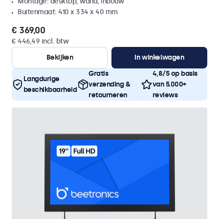
Montage: desktop, wand, inbouw
Buitenmaat: 410 x 334 x 40 mm
€ 369,00
€ 446,49 incl. btw
Bekijken
In winkelwagen
Gratis
4,8/5 op basis
Langdurige
verzending &
van 5.000+
beschikbaarheid
retourneren
reviews