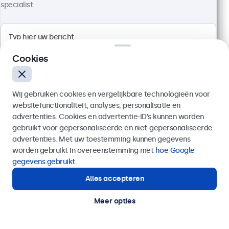
specialist.
1920 x 1080 resolutie (Full HD)
Aansluitingen: HDMI, VGA, BNC, RCA
Cookies
Montage: desktop, wand, inbouw
Buitenmaat: 726 x 420 x 42 mm
€ 599,00
Wij gebruiken cookies en vergelijkbare technologieën voor
€ 724,79 incl. btw
websitefunctionaliteit, analyses, personalisatie en
advertenties. Cookies en advertentie-ID’s kunnen worden
Bekijken
In winkelwagen
gebruikt voor gepersonaliseerde en niet-gepersonaliseerde
Verzenden
advertenties. Met uw toestemming kunnen gegevens
worden gebruikt in overeenstemming met
hoe Google
Of bel ons op
020 - 700 83 66
gegevens gebruikt
.
Alles accepteren
Hulp of advies nodig?
Direct contact met een specialist.
Meer opties