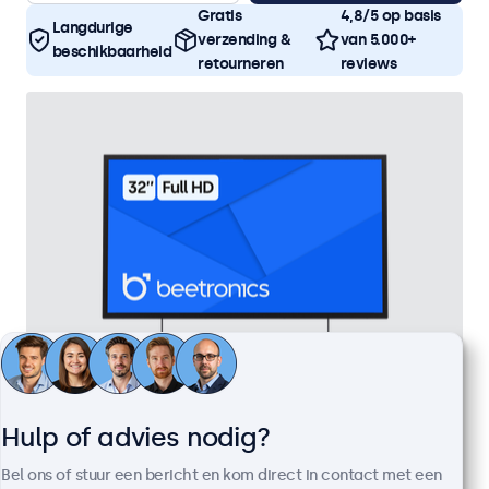
Gratis
4,8/5 op basis
Langdurige
verzending &
van 5.000+
beschikbaarheid
retourneren
reviews
Hulp of advies nodig?
32 Inch Monitor Metaal
Artikelnummer:
32HD7M
Bel ons of stuur een bericht en kom direct in contact met een
100+ stuks beschikbaar