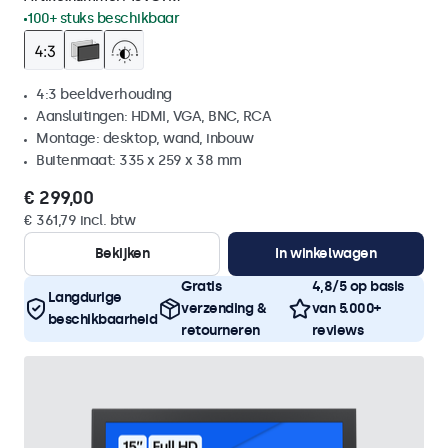
100+ stuks beschikbaar
4:3 beeldverhouding
Aansluitingen: HDMI, VGA, BNC, RCA
Montage: desktop, wand, inbouw
Buitenmaat: 335 x 259 x 38 mm
€ 299,00
€ 361,79 incl. btw
Bekijken
In winkelwagen
Gratis
4,8/5 op basis
Langdurige
verzending &
van 5.000+
beschikbaarheid
retourneren
reviews