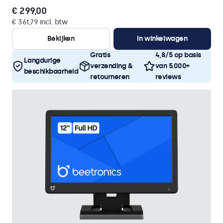
€ 299,00
€ 361,79 incl. btw
Bekijken
In winkelwagen
Gratis
4,8/5 op basis
Langdurige
verzending &
van 5.000+
beschikbaarheid
retourneren
reviews