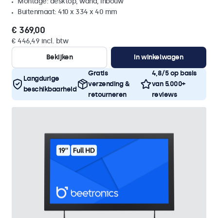
Montage: desktop, wand, inbouw
Buitenmaat: 410 x 334 x 40 mm
€ 369,00
€ 446,49 incl. btw
Bekijken
In winkelwagen
Gratis
4,8/5 op basis
Langdurige
verzending &
van 5.000+
beschikbaarheid
retourneren
reviews