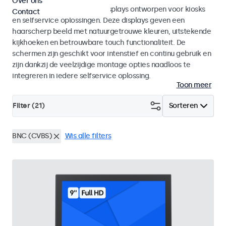
Over ons
Monitoren en touchscreen displays ontworpen voor kiosks
Contact
en selfservice oplossingen. Deze displays geven een
haarscherp beeld met natuurgetrouwe kleuren, uitstekende
kijkhoeken en betrouwbare touch functionaliteit. De
schermen zijn geschikt voor intenstief en continu gebruik en
zijn dankzij de veelzijdige montage opties naadloos te
integreren in iedere selfservice oplossing.
Toon meer
Filter (
21
)
Sorteren
BNC (CVBS)
Wis alle filters