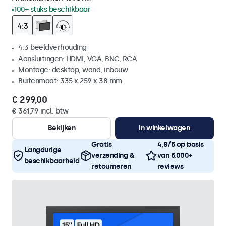
100+ stuks beschikbaar
4:3 beeldverhouding
Aansluitingen: HDMI, VGA, BNC, RCA
Montage: desktop, wand, inbouw
Buitenmaat: 335 x 259 x 38 mm
€ 299,00
€ 361,79 incl. btw
Bekijken
In winkelwagen
Gratis
4,8/5 op basis
Langdurige
verzending &
van 5.000+
beschikbaarheid
retourneren
reviews