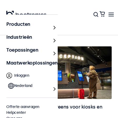
Producten
Home
Industrieën
Toepassingen
Maatwerkoplossingen
Inloggen
Nederland
Monitoren en touchscreens voor kiosks en
Offerte aanvragen
Helpcenter
selfservice