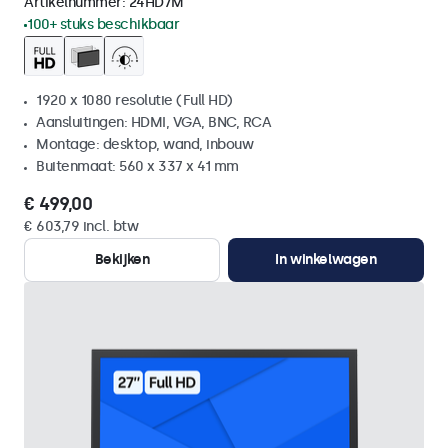
Artikelnummer:
24HD7M
100+ stuks beschikbaar
1920 x 1080 resolutie (Full HD)
Aansluitingen: HDMI, VGA, BNC, RCA
Montage: desktop, wand, inbouw
Buitenmaat: 560 x 337 x 41 mm
€ 499,00
€ 603,79 incl. btw
Bekijken
In winkelwagen