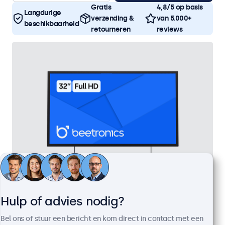
Gratis
4,8/5 op basis
Langdurige
verzending &
van 5.000+
beschikbaarheid
retourneren
reviews
Hulp of advies nodig?
32 Inch Monitor Metaal
Artikelnummer:
32HD7M
Bel ons of stuur een bericht en kom direct in contact met een
100+ stuks beschikbaar