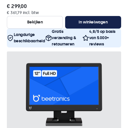
€ 299,00
€ 361,79 incl. btw
Bekijken
In winkelwagen
Gratis
4,8/5 op basis
Langdurige
verzending &
van 5.000+
beschikbaarheid
retourneren
reviews