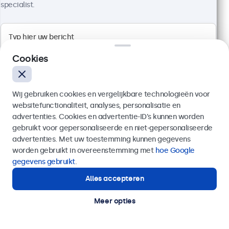
specialist.
1920 x 1080 resolutie (Full HD)
Aansluitingen: HDMI, VGA, BNC, RCA
Cookies
Montage: desktop, wand, inbouw
Buitenmaat: 726 x 420 x 42 mm
€ 599,00
Wij gebruiken cookies en vergelijkbare technologieën voor
€ 724,79 incl. btw
websitefunctionaliteit, analyses, personalisatie en
advertenties. Cookies en advertentie-ID’s kunnen worden
Bekijken
In winkelwagen
gebruikt voor gepersonaliseerde en niet-gepersonaliseerde
Verzenden
advertenties. Met uw toestemming kunnen gegevens
worden gebruikt in overeenstemming met
hoe Google
Of bel ons op
020 - 700 83 66
gegevens gebruikt
.
Displays voor kiosks en self-service
Alles accepteren
Hulp of advies nodig?
Deze monitoren en touchscreens zijn speciaal
Direct contact met een specialist.
ontwikkeld voor kiosks en self-service oplossingen.
Meer opties
Met uitgebreide configuratiemogelijkheden en
veelzijdige montage-opties zijn de displays
eenvoudig te integreren in onder andere