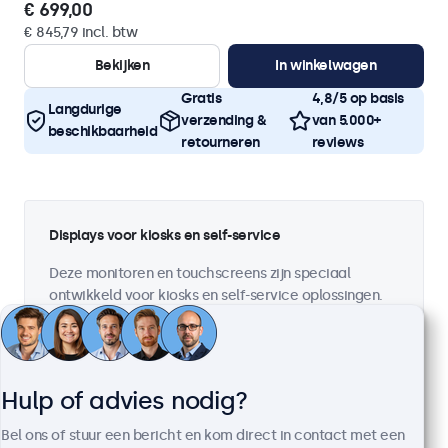
€ 699,00
€ 845,79 incl. btw
Bekijken
In winkelwagen
Gratis
4,8/5 op basis
Langdurige
verzending &
van 5.000+
beschikbaarheid
retourneren
reviews
Displays voor kiosks en self-service
Deze monitoren en touchscreens zijn speciaal
ontwikkeld voor kiosks en self-service oplossingen.
Met uitgebreide configuratiemogelijkheden en
veelzijdige montage-opties zijn de displays
eenvoudig te integreren in onder andere
informatiepunten, bestelzuilen en ticketautomaten.
Hulp of advies nodig?
De displays zijn gebouwd voor continu publiek
gebruik en garanderen een perfecte beeldkwaliteit
Bel ons of stuur een bericht en kom direct in contact met een