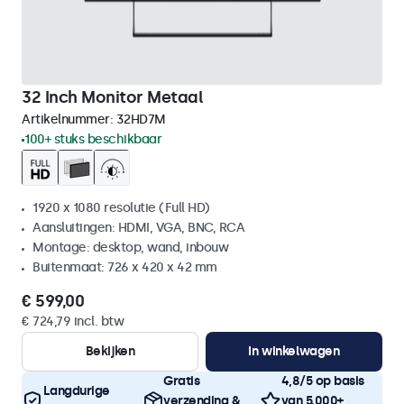
32 Inch Monitor Metaal
Artikelnummer:
32HD7M
100+ stuks beschikbaar
1920 x 1080 resolutie (Full HD)
Aansluitingen: HDMI, VGA, BNC, RCA
Montage: desktop, wand, inbouw
Buitenmaat: 726 x 420 x 42 mm
€ 599,00
€ 724,79 incl. btw
Bekijken
In winkelwagen
Gratis
4,8/5 op basis
Langdurige
verzending &
van 5.000+