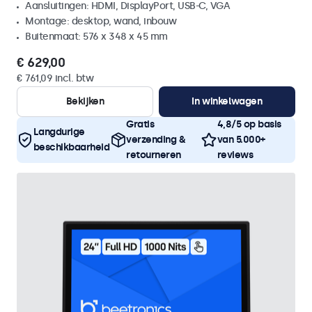
Aansluitingen: HDMI, DisplayPort, USB-C, VGA
Montage: desktop, wand, inbouw
Buitenmaat: 576 x 348 x 45 mm
€ 629,00
€ 761,09 incl. btw
Bekijken
In winkelwagen
Gratis
4,8/5 op basis
Langdurige
verzending &
van 5.000+
beschikbaarheid
retourneren
reviews