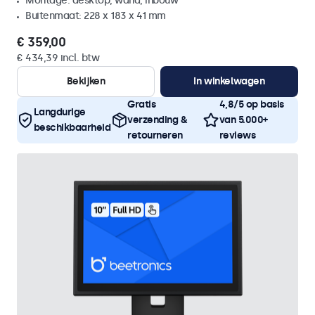
Montage: desktop, wand, inbouw
Buitenmaat: 228 x 183 x 41 mm
€ 359,00
€ 434,39 incl. btw
Bekijken
In winkelwagen
Gratis
4,8/5 op basis
Langdurige
verzending &
van 5.000+
beschikbaarheid
retourneren
reviews