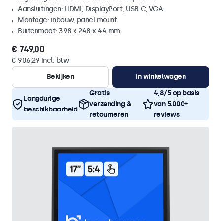
Aansluitingen: HDMI, DisplayPort, USB-C, VGA
Montage: inbouw, panel mount
Buitenmaat: 398 x 248 x 44 mm
€ 749,00
€ 906,29 incl. btw
Bekijken
In winkelwagen
Gratis
4,8/5 op basis
Langdurige
verzending &
van 5.000+
beschikbaarheid
retourneren
reviews