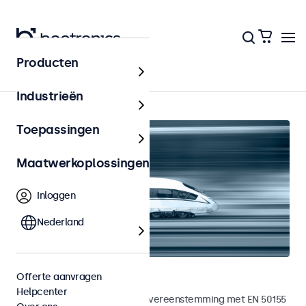
Producten
Home
Industrieën
Toepassingen
Maatwerkoplossingen
Inloggen
Nederland
Railway touchscreens
Offerte aanvragen
Helpcenter
Touchscreens ontwikkeld in overeenstemming met EN 50155