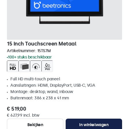
15 Inch Touchscreen Metaal
Artikelnummer:
15TS7M
100+ stuks beschikbaar
Full HD multi-touch paneel
Aansluitingen: HDMI, DisplayPort, USB-C, VGA
Montage: desktop, wand, inbouw
Buitenmaat: 386 x 238 x 41 mm
€ 519,00
€ 627,99 incl. btw
Bekijken
In winkelwagen