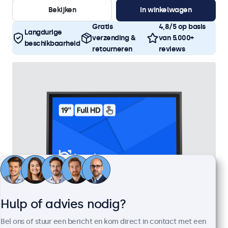
Bekijken
In winkelwagen
Gratis
4,8/5 op basis
Langdurige
verzending &
van 5.000+
beschikbaarheid
retourneren
reviews
Hulp of advies nodig?
19 Inch Touchscreen Metaal
Bel ons of stuur een bericht en kom direct in contact met een