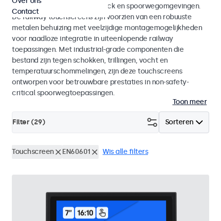
Over ons
en EN 45545-2 voor rolling stock en spoorwegomgevingen.
Contact
De railway touchscreens zijn voorzien van een robuuste
metalen behuizing met veelzijdige montagemogelijkheden
voor naadloze integratie in uiteenlopende railway
toepassingen. Met industrial-grade componenten die
bestand zijn tegen schokken, trillingen, vocht en
temperatuurschommelingen, zijn deze touchscreens
ontworpen voor betrouwbare prestaties in non-safety-
critical spoorwegtoepassingen.
Toon meer
Filter (
29
)
Sorteren
Touchscreen
EN60601
Wis alle filters