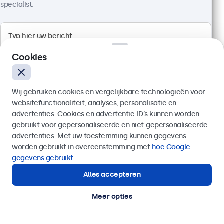
specialist.
Artikelnummer:
19TS7M
100+ stuks beschikbaar
Full HD multi-touch paneel
Cookies
Aansluitingen: HDMI, DisplayPort, USB-C, VGA
Montage: desktop, wand, inbouw
Buitenmaat: 481 x 294 x 45 mm
Wij gebruiken cookies en vergelijkbare technologieën voor
websitefunctionaliteit, analyses, personalisatie en
€ 569,00
advertenties. Cookies en advertentie-ID’s kunnen worden
€ 688,49 incl. btw
gebruikt voor gepersonaliseerde en niet-gepersonaliseerde
Verzenden
Bekijken
In winkelwagen
advertenties. Met uw toestemming kunnen gegevens
worden gebruikt in overeenstemming met
hoe Google
Of bel ons op
020 - 700 83 66
gegevens gebruikt
.
Alles accepteren
Hulp of advies nodig?
Direct contact met een specialist.
Meer opties