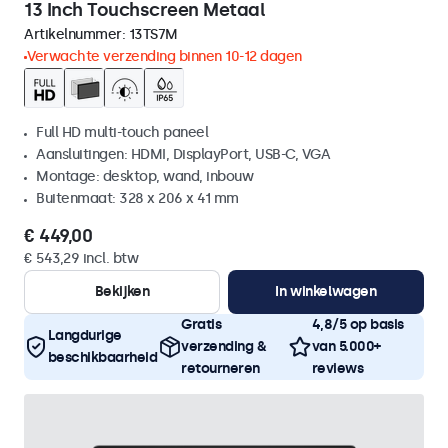
13 Inch Touchscreen Metaal
Artikelnummer:
13TS7M
Verwachte verzending binnen 10-12 dagen
Full HD multi-touch paneel
Aansluitingen: HDMI, DisplayPort, USB-C, VGA
Montage: desktop, wand, inbouw
Buitenmaat: 328 x 206 x 41 mm
€ 449,00
€ 543,29 incl. btw
Bekijken
In winkelwagen
Gratis
4,8/5 op basis
Langdurige
verzending &
van 5.000+
beschikbaarheid
retourneren
reviews