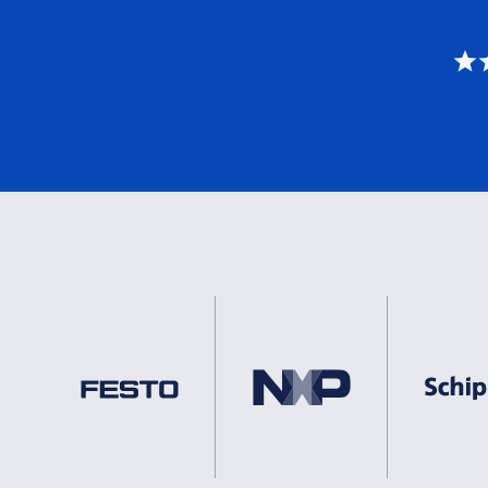
DNV
2