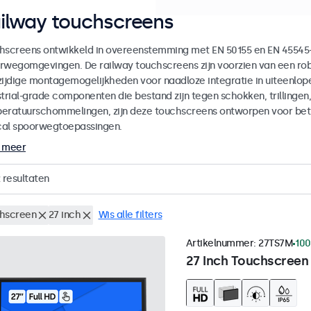
ilway touchscreens
hscreens ontwikkeld in overeenstemming met EN 50155 en EN 45545-2
rwegomgevingen. De railway touchscreens zijn voorzien van een ro
zijdige montagemogelijkheden voor naadloze integratie in uiteenlop
strial-grade componenten die bestand zijn tegen schokken, trillingen
eratuurschommelingen, zijn deze touchscreens ontworpen voor betr
ical spoorwegtoepassingen.
 meer
resultaten
hscreen
27 inch
Wis alle filters
Artikelnummer:
27TS7M
100
27 Inch Touchscreen