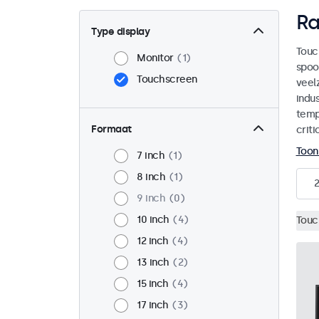
Ra
Type display
Touc
Monitor
1
spoo
Touchscreen
veel
indu
temp
Formaat
crit
Toon
7 inch
1
8 inch
1
2
9 inch
0
10 inch
4
Touc
12 inch
4
13 inch
2
15 inch
4
17 inch
3