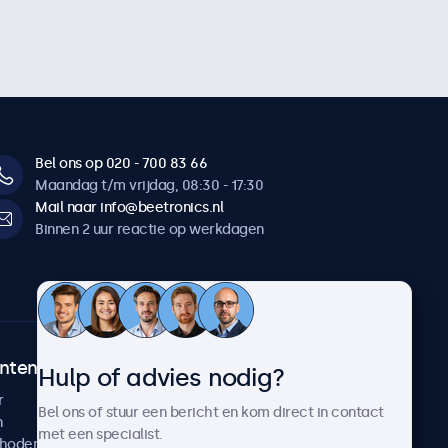
Bel ons op 020 - 700 83 66
Maandag t/m vrijdag, 08:30 - 17:30
Mail naar info@beetronics.nl
Binnen 2 uur reactie op werkdagen
ntenservice
Over Beetronics
Hulp of advies nodig?
r
Klantcases
Bel ons of stuur een bericht en kom direct in contact
n
Nieuws en updates
met een specialist.
thoden
Over ons