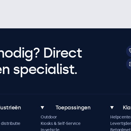
nodig? Direct
 specialist.
dustrieën
Toepassingen
Kla
Outdoor
Helpcente
distributie
Kiosks & Self-Service
Levertijde
In-vehicle
Betaalme