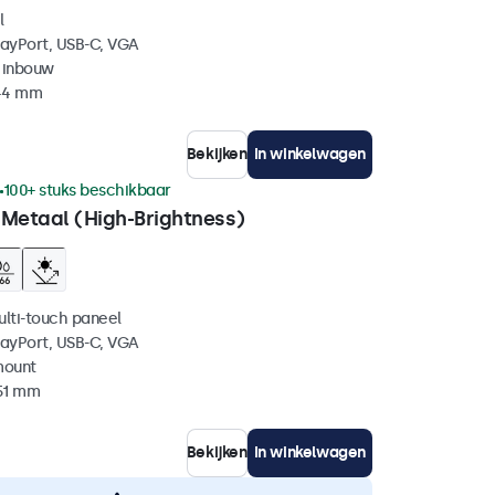
l
layPort, USB-C, VGA
 inbouw
 44 mm
Bekijken
In winkelwagen
100+ stuks beschikbaar
 Metaal (High-Brightness)
ulti-touch paneel
layPort, USB-C, VGA
mount
 51 mm
Bekijken
In winkelwagen