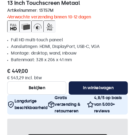
13 Inch Touchscreen Metaal
Artikelnummer:
13TS7M
Verwachte verzending binnen 10-12 dagen
Full HD multi-touch paneel
Aansluitingen: HDMI, DisplayPort, USB-C, VGA
Montage: desktop, wand, inbouw
Buitenmaat: 328 x 206 x 41 mm
€ 449,00
€ 543,29 incl. btw
Bekijken
In winkelwagen
Gratis
4,8/5 op basis
Langdurige
verzending &
van 5.000+
beschikbaarheid
retourneren
reviews