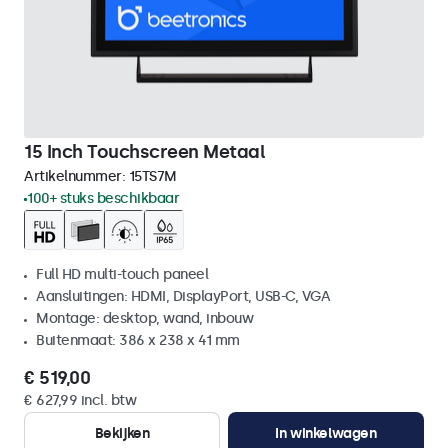
15 Inch Touchscreen Metaal
Artikelnummer:
15TS7M
100+ stuks beschikbaar
Full HD multi-touch paneel
Aansluitingen: HDMI, DisplayPort, USB-C, VGA
Montage: desktop, wand, inbouw
Buitenmaat: 386 x 238 x 41 mm
€ 519,00
€ 627,99 incl. btw
Bekijken
In winkelwagen