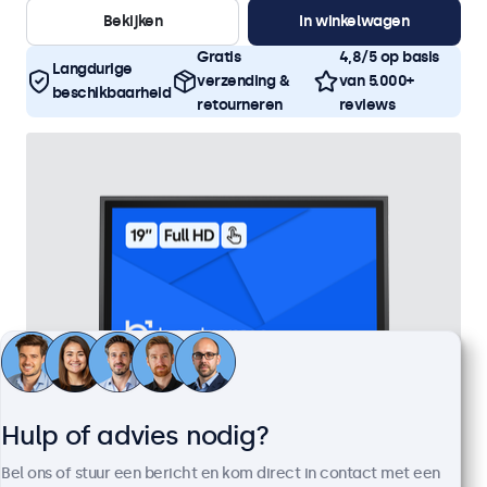
Bekijken
In winkelwagen
Gratis
4,8/5 op basis
Langdurige
verzending &
van 5.000+
beschikbaarheid
retourneren
reviews
Hulp of advies nodig?
19 Inch Touchscreen Metaal
Bel ons of stuur een bericht en kom direct in contact met een