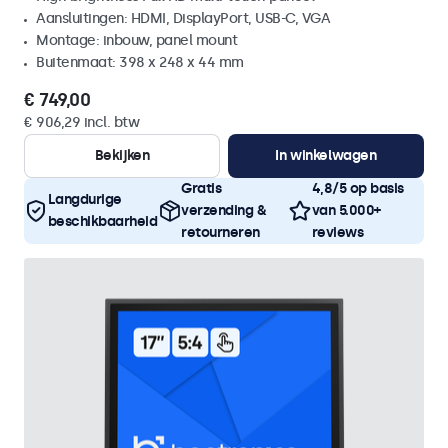
Aansluitingen: HDMI, DisplayPort, USB-C, VGA
Montage: inbouw, panel mount
Buitenmaat: 398 x 248 x 44 mm
€ 749,00
€ 906,29 incl. btw
Bekijken
In winkelwagen
Gratis
4,8/5 op basis
Langdurige
verzending &
van 5.000+
beschikbaarheid
retourneren
reviews