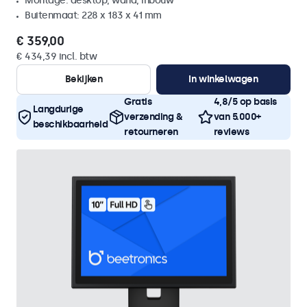
Montage: desktop, wand, inbouw
Buitenmaat: 228 x 183 x 41 mm
€ 359,00
€ 434,39 incl. btw
Bekijken
In winkelwagen
Gratis
4,8/5 op basis
Langdurige
verzending &
van 5.000+
beschikbaarheid
retourneren
reviews