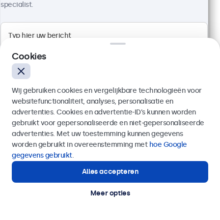
specialist.
Artikelnummer:
19TS7M
100+ stuks beschikbaar
Full HD multi-touch paneel
Cookies
Aansluitingen: HDMI, DisplayPort, USB-C, VGA
Montage: desktop, wand, inbouw
Buitenmaat: 481 x 294 x 45 mm
Wij gebruiken cookies en vergelijkbare technologieën voor
websitefunctionaliteit, analyses, personalisatie en
€ 569,00
advertenties. Cookies en advertentie-ID’s kunnen worden
€ 688,49 incl. btw
gebruikt voor gepersonaliseerde en niet-gepersonaliseerde
Verzenden
Bekijken
In winkelwagen
advertenties. Met uw toestemming kunnen gegevens
worden gebruikt in overeenstemming met
hoe Google
Of bel ons op
020 - 700 83 66
gegevens gebruikt
.
Alles accepteren
Hulp of advies nodig?
Direct contact met een specialist.
Meer opties