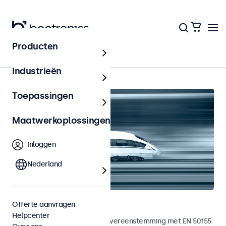
Producten
Home
Industrieën
Toepassingen
Maatwerkoplossingen
Inloggen
Nederland
Railway touchscreens
Offerte aanvragen
Helpcenter
Touchscreens ontwikkeld in overeenstemming met EN 50155