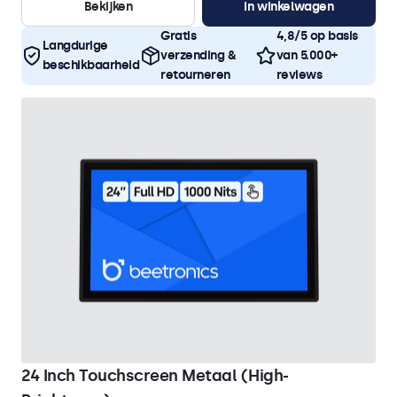
Bekijken
In winkelwagen
Gratis
4,8/5 op basis
Langdurige
verzending &
van 5.000+
beschikbaarheid
retourneren
reviews
24 Inch Touchscreen Metaal (High-