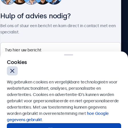
Klantenservice
Hulp of advies nodig?
Over Beetronics
Bel ons of stuur een bericht en kom direct in contact met een
specialist.
Beetronics
Cookies
Bloemstraat 28, 1016LC Amsterdam, Nederland
Wij gebruiken cookies en vergelijkbare technologieën voor
4.8/5 door 5000+ bedrijven
websitefunctionaliteit, analyses, personalisatie en
Nederlands
advertenties. Cookies en advertentie-ID’s kunnen worden
gebruikt voor gepersonaliseerde en niet-gepersonaliseerde
Verzenden
advertenties. Met uw toestemming kunnen gegevens
worden gebruikt in overeenstemming met
hoe Google
Of bel ons op
020 - 700 83 66
gegevens gebruikt
.