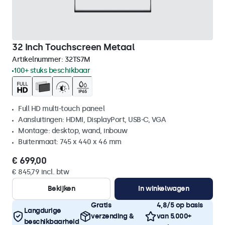
32 Inch Touchscreen Metaal
Artikelnummer:
32TS7M
100+ stuks beschikbaar
Full HD multi-touch paneel
Aansluitingen: HDMI, DisplayPort, USB-C, VGA
Montage: desktop, wand, inbouw
Buitenmaat: 745 x 440 x 46 mm
€ 699,00
€ 845,79 incl. btw
Bekijken
In winkelwagen
Gratis
4,8/5 op basis
Langdurige
verzending &
van 5.000+
beschikbaarheid