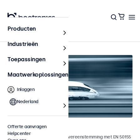
Producten
Home
Industrieën
Toepassingen
Maatwerkoplossingen
Inloggen
Nederland
Railway touchscreens
Offerte aanvragen
Helpcenter
Touchscreens ontwikkeld in overeenstemming met EN 50155