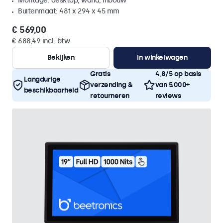
Montage: desktop, wand, inbouw
Buitenmaat: 481 x 294 x 45 mm
€ 569,00
€ 688,49 incl. btw
Bekijken
In winkelwagen
Gratis
4,8/5 op basis
Langdurige
verzending &
van 5.000+
beschikbaarheid
retourneren
reviews