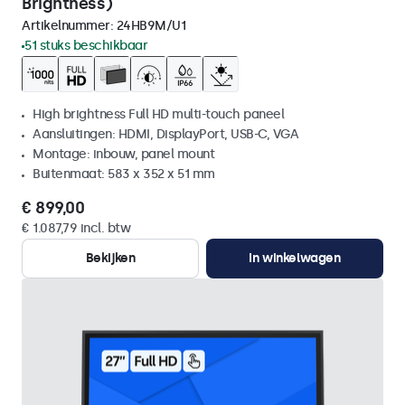
Brightness)
Artikelnummer:
24HB9M/U1
51 stuks beschikbaar
High brightness Full HD multi-touch paneel
Aansluitingen: HDMI, DisplayPort, USB-C, VGA
Montage: inbouw, panel mount
Buitenmaat: 583 x 352 x 51 mm
€ 899,00
€ 1.087,79 incl. btw
Bekijken
In winkelwagen