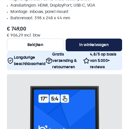
Aansluitingen: HDMI, DisplayPort, USB-C, VGA
Montage: inbouw, panel mount
Buitenmaat: 398 x 248 x 44 mm
€ 749,00
€ 906,29 incl. btw
Bekijken
In winkelwagen
Gratis
4,8/5 op basis
Langdurige
verzending &
van 5.000+
beschikbaarheid
retourneren
reviews