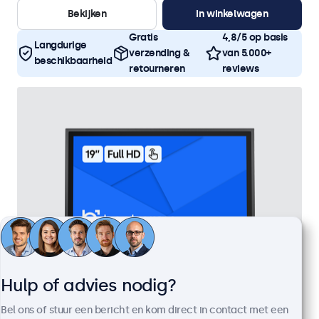
Bekijken
In winkelwagen
Gratis
4,8/5 op basis
Langdurige
verzending &
van 5.000+
beschikbaarheid
retourneren
reviews
Hulp of advies nodig?
19 Inch Touchscreen Metaal
Bel ons of stuur een bericht en kom direct in contact met een