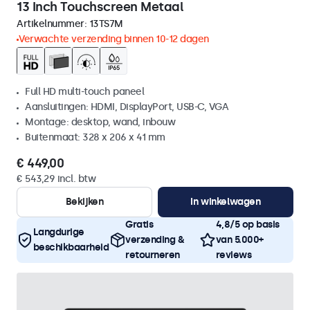
13 Inch Touchscreen Metaal
Artikelnummer:
13TS7M
Verwachte verzending binnen 10-12 dagen
Full HD multi-touch paneel
Aansluitingen: HDMI, DisplayPort, USB-C, VGA
Montage: desktop, wand, inbouw
Buitenmaat: 328 x 206 x 41 mm
€ 449,00
€ 543,29 incl. btw
Bekijken
In winkelwagen
Gratis
4,8/5 op basis
Langdurige
verzending &
van 5.000+
beschikbaarheid
retourneren
reviews