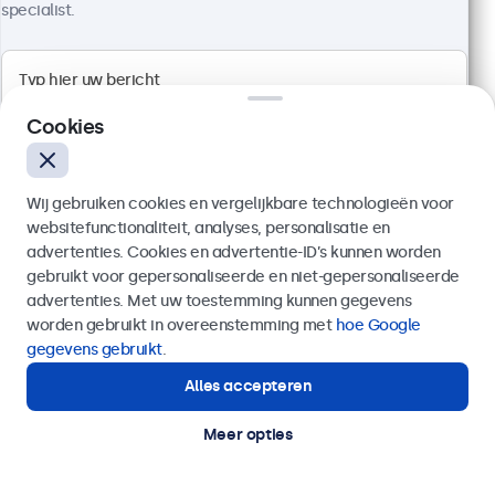
specialist.
Artikelnummer:
19TS7M
100+ stuks beschikbaar
Full HD multi-touch paneel
Cookies
Aansluitingen: HDMI, DisplayPort, USB-C, VGA
Montage: desktop, wand, inbouw
Buitenmaat: 481 x 294 x 45 mm
Wij gebruiken cookies en vergelijkbare technologieën voor
websitefunctionaliteit, analyses, personalisatie en
€ 569,00
advertenties. Cookies en advertentie-ID’s kunnen worden
€ 688,49 incl. btw
gebruikt voor gepersonaliseerde en niet-gepersonaliseerde
Verzenden
Bekijken
In winkelwagen
advertenties. Met uw toestemming kunnen gegevens
worden gebruikt in overeenstemming met
hoe Google
Of bel ons op
020 - 700 83 66
gegevens gebruikt
.
Alles accepteren
Hulp of advies nodig?
Direct contact met een specialist.
Meer opties