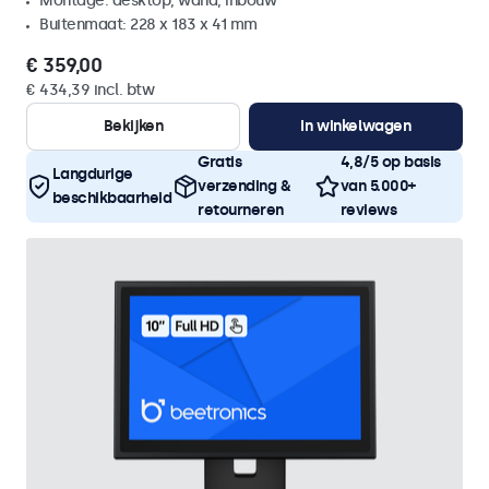
Montage: desktop, wand, inbouw
Buitenmaat: 228 x 183 x 41 mm
€ 359,00
€ 434,39 incl. btw
Bekijken
In winkelwagen
Gratis
4,8/5 op basis
Langdurige
verzending &
van 5.000+
beschikbaarheid
retourneren
reviews