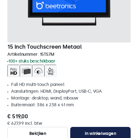
15 Inch Touchscreen Metaal
Artikelnummer:
15TS7M
100+ stuks beschikbaar
Full HD multi-touch paneel
Aansluitingen: HDMI, DisplayPort, USB-C, VGA
Montage: desktop, wand, inbouw
Buitenmaat: 386 x 238 x 41 mm
€ 519,00
€ 627,99 incl. btw
Bekijken
In winkelwagen