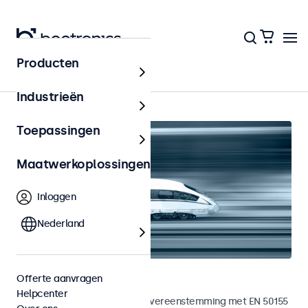
Producten
Home
Industrieën
Toepassingen
Maatwerkoplossingen
Inloggen
Nederland
Railway touchscreens
Offerte aanvragen
Helpcenter
Touchscreens ontwikkeld in overeenstemming met EN 50155