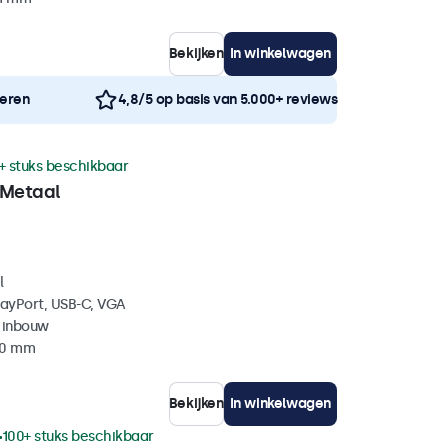
Bekijken
In winkelwagen
neren
4,8/5 op basis van 5.000+ reviews
+ stuks beschikbaar
 Metaal
l
layPort, USB-C, VGA
 inbouw
40 mm
Bekijken
In winkelwagen
100+ stuks beschikbaar