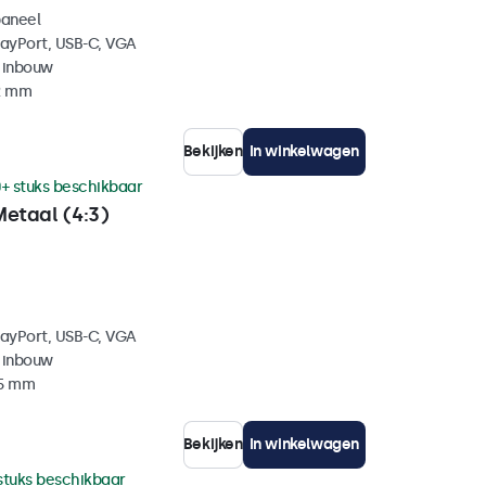
paneel
layPort, USB-C, VGA
 inbouw
42 mm
Bekijken
In winkelwagen
+ stuks beschikbaar
Metaal (4:3)
layPort, USB-C, VGA
 inbouw
35 mm
Bekijken
In winkelwagen
stuks beschikbaar