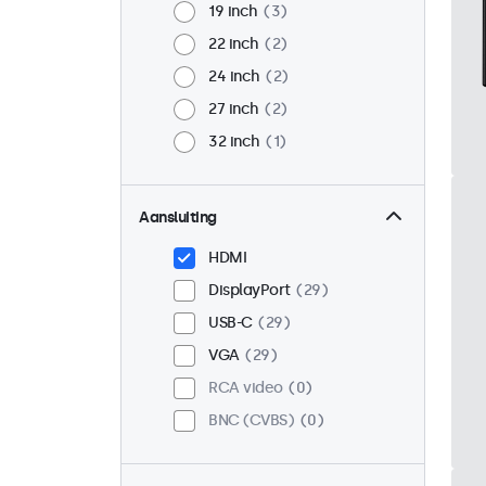
19 inch
3
22 inch
2
24 inch
2
27 inch
2
32 inch
1
Aansluiting
HDMI
DisplayPort
29
USB-C
29
VGA
29
RCA video
0
BNC (CVBS)
0