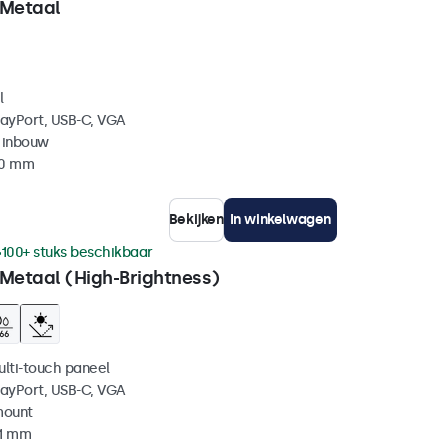
 Metaal
l
layPort, USB-C, VGA
 inbouw
40 mm
Bekijken
In winkelwagen
100+ stuks beschikbaar
 Metaal (High-Brightness)
ulti-touch paneel
layPort, USB-C, VGA
mount
41 mm