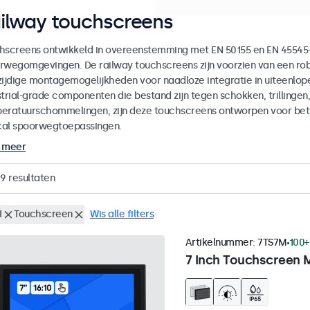
ilway touchscreens
hscreens ontwikkeld in overeenstemming met EN 50155 en EN 45545-2
rwegomgevingen. De railway touchscreens zijn voorzien van een ro
zijdige montagemogelijkheden voor naadloze integratie in uiteenlop
strial-grade componenten die bestand zijn tegen schokken, trillingen
eratuurschommelingen, zijn deze touchscreens ontworpen voor betr
ical spoorwegtoepassingen.
 meer
29
resultaten
I
Touchscreen
Wis alle filters
Artikelnummer:
7TS7M
100+
7 Inch Touchscreen 