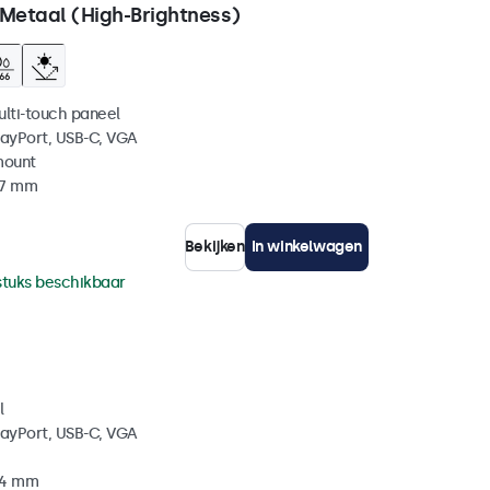
 Metaal (High-Brightness)
ulti-touch paneel
layPort, USB-C, VGA
mount
37 mm
Bekijken
In winkelwagen
stuks beschikbaar
l
layPort, USB-C, VGA
34 mm