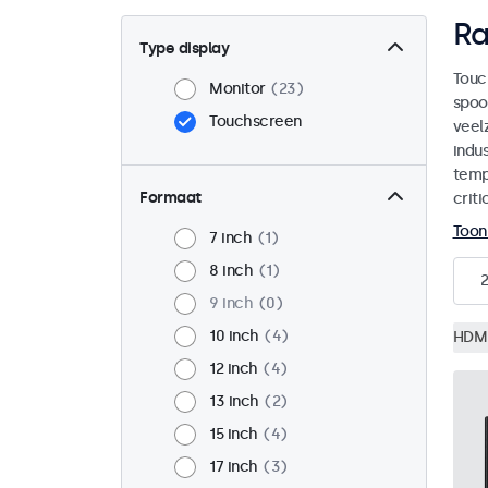
Ra
Type display
Touc
Monitor
23
spoo
Touchscreen
veel
indu
temp
Formaat
crit
Toon
7 inch
1
8 inch
1
9 inch
0
10 inch
4
HDM
12 inch
4
13 inch
2
15 inch
4
17 inch
3