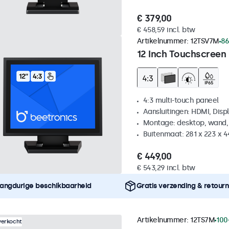
€ 379,00
€ 458,59 incl. btw
Artikelnummer:
12TSV7M
86
12 Inch Touchscreen 
4:3 multi-touch paneel
Aansluitingen: HDMI, Disp
Montage: desktop, wand,
Buitenmaat: 281 x 223 x 
€ 449,00
€ 543,29 incl. btw
angdurige beschikbaarheid
Gratis verzending & retour
Artikelnummer:
12TS7M
100
verkocht