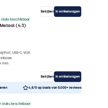
Bekijken
In winkelwagen
 stuks beschikbaar
Metaal (4:3)
layPort, USB-C, VGA
 inbouw
44 mm
Bekijken
In winkelwagen
neren
4,8/5 op basis van 5.000+ reviews
+ stuks beschikbaar