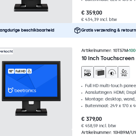
€ 359,00
€ 434,39 incl. btw
angdurige beschikbaarheid
Gratis verzending & retour
Artikelnummer:
10TS7M
100
verkocht
10 Inch Touchscreen
Full HD multi-touch panee
Aansluitingen: HDMI, Disp
Montage: desktop, wand,
Buitenmaat: 249 x 170 x 
€ 379,00
€ 458,59 incl. btw
Artikelnummer:
10HB9M/U1