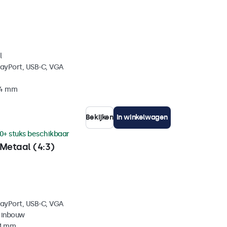
l
layPort, USB-C, VGA
34 mm
Bekijken
In winkelwagen
0+ stuks beschikbaar
Metaal (4:3)
layPort, USB-C, VGA
 inbouw
41 mm