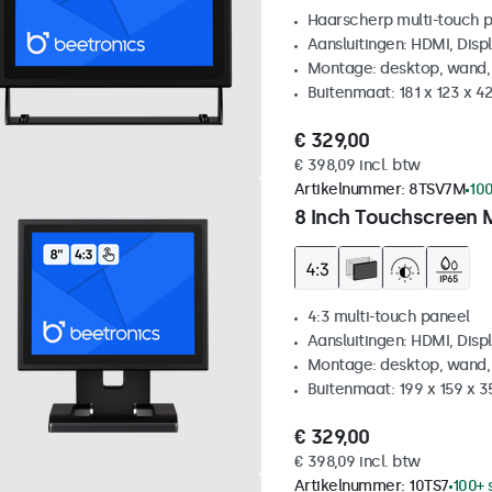
Haarscherp multi-touch 
Aansluitingen: HDMI, Disp
Montage: desktop, wand,
Buitenmaat: 181 x 123 x 
€ 329,00
€ 398,09 incl. btw
Artikelnummer:
8TSV7M
100
8 Inch Touchscreen 
4:3 multi-touch paneel
Aansluitingen: HDMI, Disp
Montage: desktop, wand,
Buitenmaat: 199 x 159 x 
€ 329,00
€ 398,09 incl. btw
Artikelnummer:
10TS7
100+ 