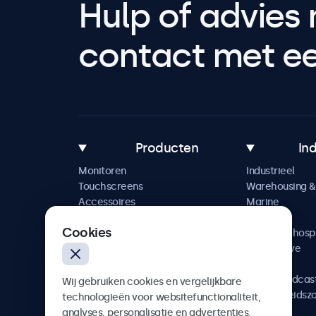
Hulp of advies 
contact met een
Producten
In
Monitoren
Industrieel
Touchscreens
Warehousing & 
Accessoires
Marine
Maatwerkoplossingen
Retail
Cookies
Horeca & hospi
Automotive
Railway
AV & Broadcas
Wij gebruiken cookies en vergelijkbare
Gezondheidsz
technologieën voor websitefunctionaliteit,
analyses, personalisatie en advertenties.