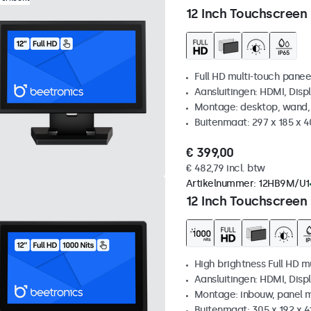
12 Inch Touchscreen
Full HD multi-touch panee
Aansluitingen: HDMI, Disp
Montage: desktop, wand,
Buitenmaat: 297 x 185 x 
€ 399,00
€ 482,79 incl. btw
Artikelnummer:
12HB9M/U1
12 Inch Touchscreen
High brightness Full HD m
Aansluitingen: HDMI, Disp
Montage: inbouw, panel 
Buitenmaat: 305 x 192 x 