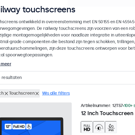
ilway touchscreens
hscreens ontwikkeld in overeenstemming met EN 50155 en EN 45545-2
rwegomgevingen. De railway touchscreens zijn voorzien van een ro
zijdige montagemogelijkheden voor naadloze integratie in uiteenlop
strial-grade componenten die bestand zijn tegen schokken, trillingen
eratuurschommelingen, zijn deze touchscreens ontworpen voor betr
ical spoorwegtoepassingen.
 meer
4
resultaten
ch
Touchscreen
Wis alle filters
Artikelnummer:
12TS7
100+ 
12 Inch Touchscreen