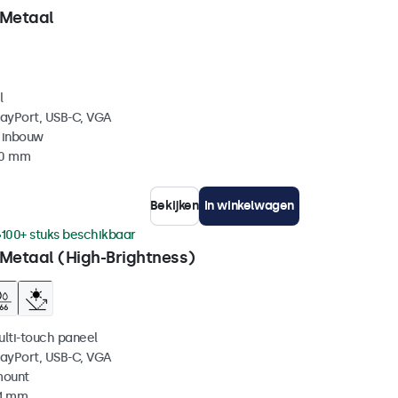
 Metaal
l
layPort, USB-C, VGA
 inbouw
40 mm
Bekijken
In winkelwagen
100+ stuks beschikbaar
 Metaal (High-Brightness)
ulti-touch paneel
layPort, USB-C, VGA
mount
41 mm