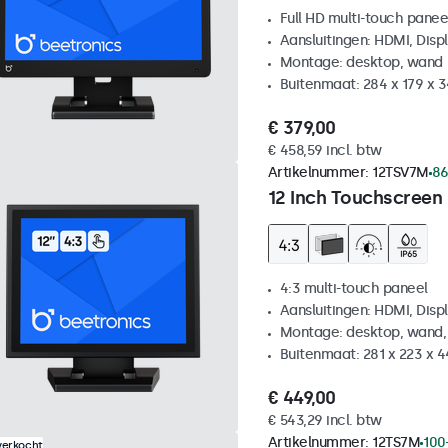
Full HD multi-touch panee
Aansluitingen: HDMI, Disp
Montage: desktop, wand
Buitenmaat: 284 x 179 x 
€ 379,00
€ 458,59 incl. btw
Artikelnummer:
12TSV7M
86
12 Inch Touchscreen 
4:3 multi-touch paneel
Aansluitingen: HDMI, Disp
Montage: desktop, wand,
Buitenmaat: 281 x 223 x 
€ 449,00
€ 543,29 incl. btw
Artikelnummer:
12TS7M
100
verkocht