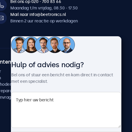
Bel ons op 020 - 700 83 66
Maandag t/m vrijdag, 08:30 - 17:30
Mail naar info@beetronics.nl
Binnen 2 uur reactie op werkdagen
ntenservice
Over Beetronics
Hulp of advies nodig?
r
Klantcases
Bel ons of stuur een bericht en kom direct in contact
n
Nieuws en updates
met een specialist.
thoden
Over ons
reparatie
Werken bij Beetronics
anvragen
Algemene voorwaarden
Privacyverklaring