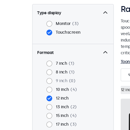
Ra
Type display
Touc
Monitor
3
spoo
Touchscreen
veel
indu
temp
Formaat
crit
Toon
7 inch
1
8 inch
1
9 inch
0
10 inch
4
12 in
12 inch
13 inch
2
15 inch
4
17 inch
3