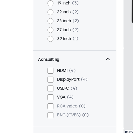
19 inch
3
22 inch
2
24 inch
2
27 inch
2
32 inch
1
Aansluiting
HDMI
4
DisplayPort
4
USB-C
4
VGA
4
RCA video
0
BNC (CVBS)
0
Best