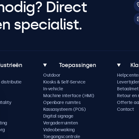
nodig? Direct
 specialist.
dustrieën
Toepassingen
Kla
Outdoor
Helpcente
distributie
Kiosks & Self-Service
Levertijde
In-vehicle
Betaalme
Machine interface (HMI)
Retour en 
tality
Openbare ruimtes
Offerte a
Kassasysteem (POS)
Contact
Digital signage
ting
Vergaderruimten
org
Videobewaking
Toegangscontrole