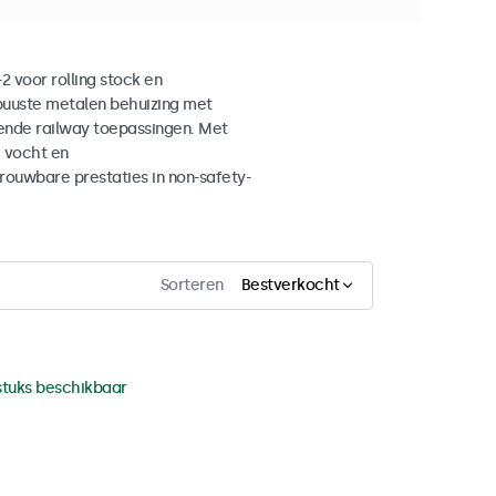
 voor rolling stock en
buuste metalen behuizing met
ende railway toepassingen. Met
, vocht en
ouwbare prestaties in non-safety-
Sorteren
Bestverkocht
stuks beschikbaar