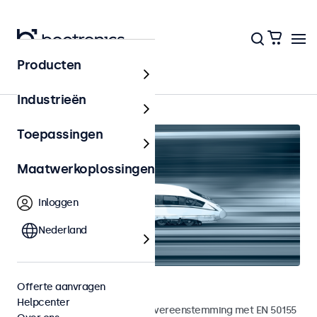
Producten
Railway
Industrieën
Toepassingen
Maatwerkoplossingen
Inloggen
Nederland
Railway touchscreens
Offerte aanvragen
Helpcenter
Touchscreens ontwikkeld in overeenstemming met EN 50155