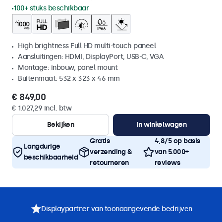
100+ stuks beschikbaar
High brightness Full HD multi-touch paneel
Aansluitingen: HDMI, DisplayPort, USB-C, VGA
Montage: inbouw, panel mount
Buitenmaat: 532 x 323 x 46 mm
€ 849,00
€ 1.027,29 incl. btw
Bekijken
In winkelwagen
Gratis
4,8/5 op basis
Langdurige
verzending &
van 5.000+
beschikbaarheid
retourneren
reviews
Displaypartner van toonaangevende bedrijven