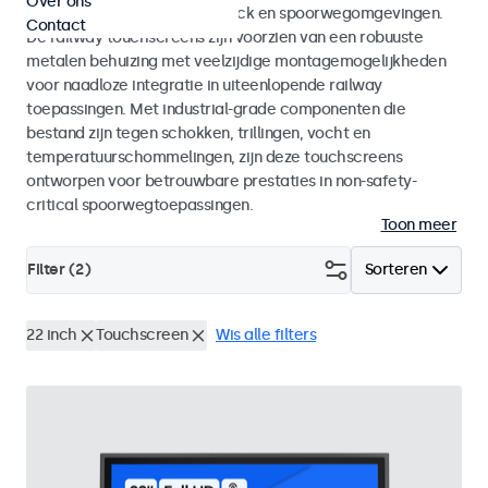
Over ons
en EN 45545-2 voor rolling stock en spoorwegomgevingen.
Contact
De railway touchscreens zijn voorzien van een robuuste
metalen behuizing met veelzijdige montagemogelijkheden
voor naadloze integratie in uiteenlopende railway
toepassingen. Met industrial-grade componenten die
bestand zijn tegen schokken, trillingen, vocht en
temperatuurschommelingen, zijn deze touchscreens
ontworpen voor betrouwbare prestaties in non-safety-
critical spoorwegtoepassingen.
Toon meer
Filter (
2
)
Sorteren
22 inch
Touchscreen
Wis alle filters