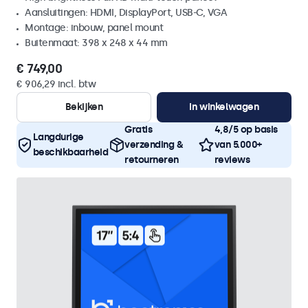
Aansluitingen: HDMI, DisplayPort, USB-C, VGA
Montage: inbouw, panel mount
Buitenmaat: 398 x 248 x 44 mm
€ 749,00
€ 906,29 incl. btw
Bekijken
In winkelwagen
Gratis
4,8/5 op basis
Langdurige
verzending &
van 5.000+
beschikbaarheid
retourneren
reviews