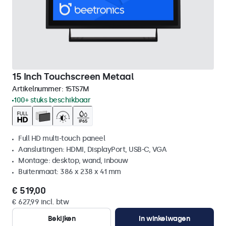
15 Inch Touchscreen Metaal
Artikelnummer:
15TS7M
100+ stuks beschikbaar
Full HD multi-touch paneel
Aansluitingen: HDMI, DisplayPort, USB-C, VGA
Montage: desktop, wand, inbouw
Buitenmaat: 386 x 238 x 41 mm
€ 519,00
€ 627,99 incl. btw
Bekijken
In winkelwagen