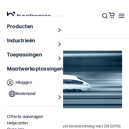
Producten
Home
Industrieën
Toepassingen
Maatwerkoplossingen
Inloggen
Nederland
Railway touchscreens
Offerte aanvragen
Helpcenter
Touchscreens ontwikkeld in overeenstemming met EN 50155