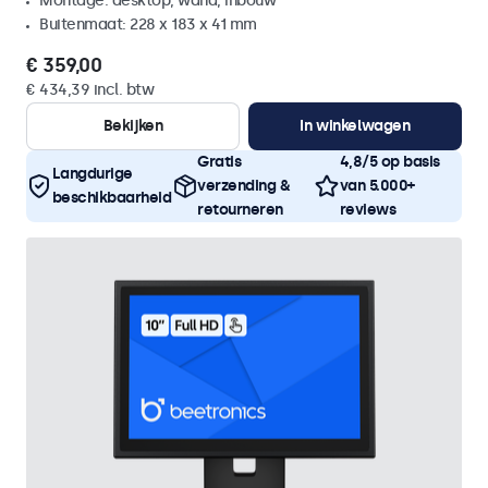
Montage: desktop, wand, inbouw
Buitenmaat: 228 x 183 x 41 mm
€ 359,00
€ 434,39 incl. btw
Bekijken
In winkelwagen
Gratis
4,8/5 op basis
Langdurige
verzending &
van 5.000+
beschikbaarheid
retourneren
reviews