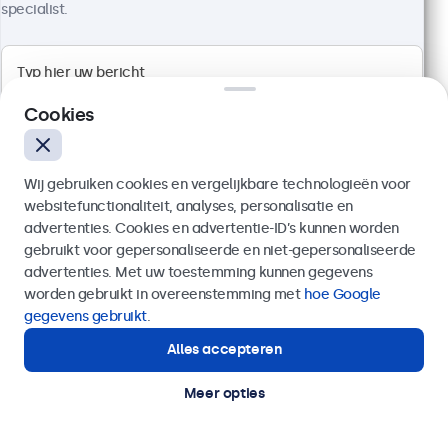
specialist.
Artikelnummer:
19TS7M
100+ stuks beschikbaar
Full HD multi-touch paneel
Cookies
Aansluitingen: HDMI, DisplayPort, USB-C, VGA
Montage: desktop, wand, inbouw
Buitenmaat: 481 x 294 x 45 mm
Wij gebruiken cookies en vergelijkbare technologieën voor
websitefunctionaliteit, analyses, personalisatie en
€ 569,00
advertenties. Cookies en advertentie-ID’s kunnen worden
€ 688,49 incl. btw
gebruikt voor gepersonaliseerde en niet-gepersonaliseerde
Verzenden
Bekijken
In winkelwagen
advertenties. Met uw toestemming kunnen gegevens
worden gebruikt in overeenstemming met
hoe Google
Of bel ons op
020 - 700 83 66
gegevens gebruikt
.
Alles accepteren
Hulp of advies nodig?
Direct contact met een specialist.
Meer opties