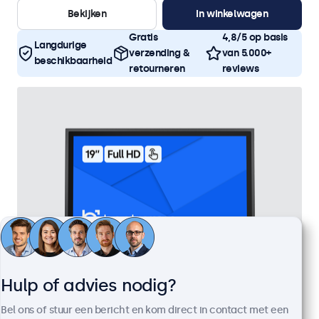
Bekijken
In winkelwagen
Gratis
4,8/5 op basis
Langdurige
verzending &
van 5.000+
beschikbaarheid
retourneren
reviews
Hulp of advies nodig?
19 Inch Touchscreen Metaal
Bel ons of stuur een bericht en kom direct in contact met een