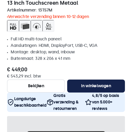
13 Inch Touchscreen Metaal
Artikelnummer:
13TS7M
Verwachte verzending binnen 10-12 dagen
Full HD multi-touch paneel
Aansluitingen: HDMI, DisplayPort, USB-C, VGA
Montage: desktop, wand, inbouw
Buitenmaat: 328 x 206 x 41 mm
€ 449,00
€ 543,29 incl. btw
Bekijken
In winkelwagen
Gratis
4,8/5 op basis
Langdurige
verzending &
van 5.000+
beschikbaarheid
retourneren
reviews