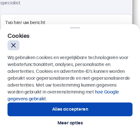
specialist.
Artikelnummer:
24HD7M
100+ stuks beschikbaar
1920 x 1080 resolutie (Full HD)
Cookies
Aansluitingen: HDMI, VGA, BNC, RCA
Montage: desktop, wand, inbouw
Buitenmaat: 560 x 337 x 41 mm
Wij gebruiken cookies en vergelijkbare technologieën voor
websitefunctionaliteit, analyses, personalisatie en
€ 499,00
advertenties. Cookies en advertentie-ID’s kunnen worden
€ 603,79 incl. btw
gebruikt voor gepersonaliseerde en niet-gepersonaliseerde
Verzenden
Bekijken
In winkelwagen
advertenties. Met uw toestemming kunnen gegevens
worden gebruikt in overeenstemming met
hoe Google
Of bel ons op
020 - 700 83 66
gegevens gebruikt
.
Alles accepteren
Hulp of advies nodig?
Direct contact met een specialist.
Meer opties