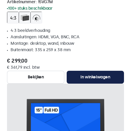
Artikelnummer:
15VG7M
100+ stuks beschikbaar
4:3 beeldverhouding
Aansluitingen: HDMI, VGA, BNC, RCA
Montage: desktop, wand, inbouw
Buitenmaat: 335 x 259 x 38 mm
€ 299,00
€ 361,79 incl. btw
Bekijken
In winkelwagen