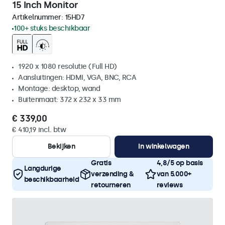
15 Inch Monitor
Artikelnummer:
15HD7
100+ stuks beschikbaar
1920 x 1080 resolutie (Full HD)
Aansluitingen: HDMI, VGA, BNC, RCA
Montage: desktop, wand
Buitenmaat: 372 x 232 x 33 mm
€ 339,00
€ 410,19 incl. btw
Bekijken
In winkelwagen
Gratis
4,8/5 op basis
Langdurige
verzending &
van 5.000+
beschikbaarheid
retourneren
reviews