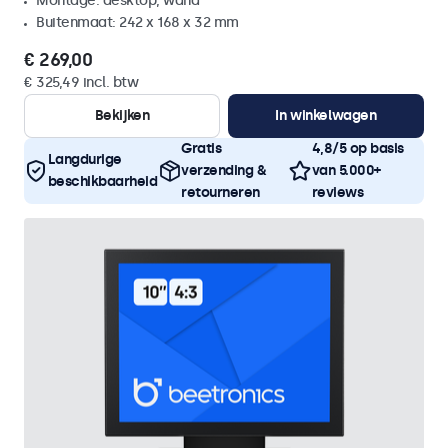
Montage: desktop, wand
Buitenmaat: 242 x 168 x 32 mm
€ 269,00
€ 325,49 incl. btw
Bekijken
In winkelwagen
Gratis
4,8/5 op basis
Langdurige
verzending &
van 5.000+
beschikbaarheid
retourneren
reviews