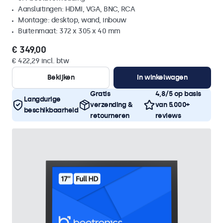
Aansluitingen: HDMI, VGA, BNC, RCA
Montage: desktop, wand, inbouw
Buitenmaat: 372 x 305 x 40 mm
€ 349,00
€ 422,29 incl. btw
Bekijken
In winkelwagen
Gratis
4,8/5 op basis
Langdurige
verzending &
van 5.000+
beschikbaarheid
retourneren
reviews