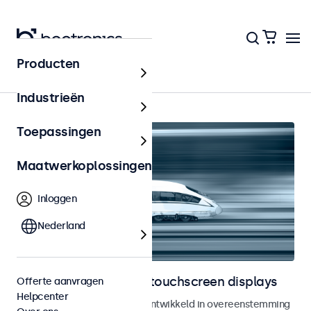
Producten
Home
Industrieën
Toepassingen
Maatwerkoplossingen
Inloggen
Nederland
Railway monitoren en touchscreen displays
Offerte aanvragen
Helpcenter
Monitoren en touchscreens ontwikkeld in overeenstemming