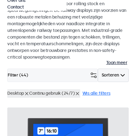
Over ons
met EN 50155 en EN 45545-2 voor rolling stock en
Contact
spoorwegomgevingen. De railway displays zijn voorzien van
een robuuste metalen behuizing met veelzijdige
montagemogelijkheden voor naadloze integratie in
uiteenlopende railway toepassingen. Met industrial-grade
componenten die bestand zijn tegen schokken, trillingen,
vocht en temperatuurschommelingen, zijn deze displays
ontworpen voor betrouwbare prestaties in non-safety-
critical spoorwegtoepassingen.
Toon meer
Filter (
44
)
Sorteren
Desktop
Continu gebruik (24/7)
Wis alle filters