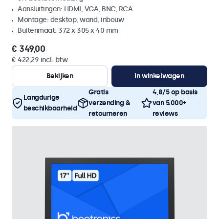
Aansluitingen: HDMI, VGA, BNC, RCA
Montage: desktop, wand, inbouw
Buitenmaat: 372 x 305 x 40 mm
€ 349,00
€ 422,29 incl. btw
Bekijken
In winkelwagen
Gratis
4,8/5 op basis
Langdurige
verzending &
van 5.000+
beschikbaarheid
retourneren
reviews