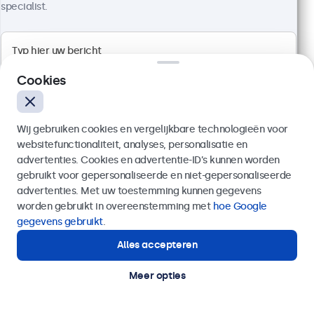
specialist.
Artikelnummer:
24HD7M
100+ stuks beschikbaar
1920 x 1080 resolutie (Full HD)
Cookies
Aansluitingen: HDMI, VGA, BNC, RCA
Montage: desktop, wand, inbouw
Buitenmaat: 560 x 337 x 41 mm
Wij gebruiken cookies en vergelijkbare technologieën voor
websitefunctionaliteit, analyses, personalisatie en
€ 499,00
advertenties. Cookies en advertentie-ID’s kunnen worden
€ 603,79 incl. btw
gebruikt voor gepersonaliseerde en niet-gepersonaliseerde
Verzenden
Bekijken
In winkelwagen
advertenties. Met uw toestemming kunnen gegevens
worden gebruikt in overeenstemming met
hoe Google
Of bel ons op
020 - 700 83 66
gegevens gebruikt
.
Alles accepteren
Hulp of advies nodig?
Direct contact met een specialist.
Meer opties