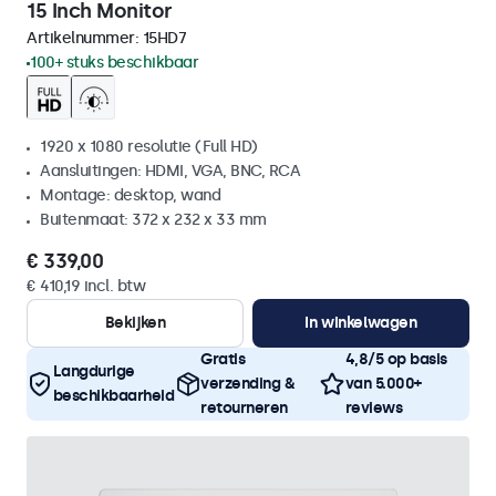
15 Inch Monitor
Artikelnummer:
15HD7
100+ stuks beschikbaar
1920 x 1080 resolutie (Full HD)
Aansluitingen: HDMI, VGA, BNC, RCA
Montage: desktop, wand
Buitenmaat: 372 x 232 x 33 mm
€ 339,00
€ 410,19 incl. btw
Bekijken
In winkelwagen
Gratis
4,8/5 op basis
Langdurige
verzending &
van 5.000+
beschikbaarheid
retourneren
reviews