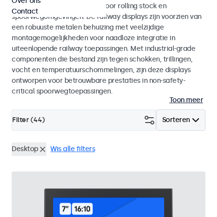
Over ons
met EN 50155 en EN 45545-2 voor rolling stock en
Contact
spoorwegomgevingen. De railway displays zijn voorzien van
een robuuste metalen behuizing met veelzijdige
montagemogelijkheden voor naadloze integratie in
uiteenlopende railway toepassingen. Met industrial-grade
componenten die bestand zijn tegen schokken, trillingen,
vocht en temperatuurschommelingen, zijn deze displays
ontworpen voor betrouwbare prestaties in non-safety-
critical spoorwegtoepassingen.
Toon meer
Filter (
44
)
Sorteren
Desktop
Wis alle filters