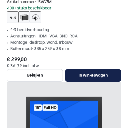
Artikelnummer:
15VG7M
100+ stuks beschikbaar
4:3 beeldverhouding
Aansluitingen: HDMI, VGA, BNC, RCA
Montage: desktop, wand, inbouw
Buitenmaat: 335 x 259 x 38 mm
€ 299,00
€ 361,79 incl. btw
Bekijken
In winkelwagen