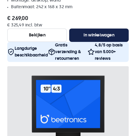
Montage: desktop, wand
Buitenmaat: 242 x 168 x 32 mm
€ 269,00
€ 325,49 incl. btw
Bekijken
In winkelwagen
Gratis
4,8/5 op basis
Langdurige
verzending &
van 5.000+
beschikbaarheid
retourneren
reviews