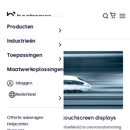
Producten
Home
Industrieën
Toepassingen
Maatwerkoplossingen
Inloggen
Nederland
Railway monitoren en touchscreen displays
Offerte aanvragen
Helpcenter
Monitoren en touchscreens ontwikkeld in overeenstemming