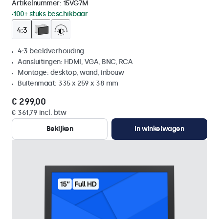
Artikelnummer:
15VG7M
100+ stuks beschikbaar
4:3 beeldverhouding
Aansluitingen: HDMI, VGA, BNC, RCA
Montage: desktop, wand, inbouw
Buitenmaat: 335 x 259 x 38 mm
€ 299,00
€ 361,79 incl. btw
Bekijken
In winkelwagen