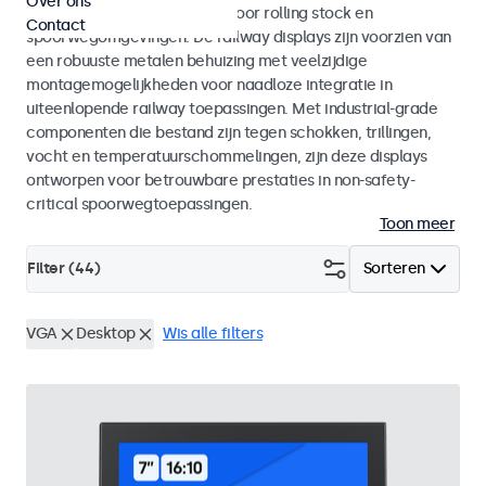
Over ons
met EN 50155 en EN 45545-2 voor rolling stock en
Contact
spoorwegomgevingen. De railway displays zijn voorzien van
een robuuste metalen behuizing met veelzijdige
montagemogelijkheden voor naadloze integratie in
uiteenlopende railway toepassingen. Met industrial-grade
componenten die bestand zijn tegen schokken, trillingen,
vocht en temperatuurschommelingen, zijn deze displays
ontworpen voor betrouwbare prestaties in non-safety-
critical spoorwegtoepassingen.
Toon meer
Filter (
44
)
Sorteren
VGA
Desktop
Wis alle filters