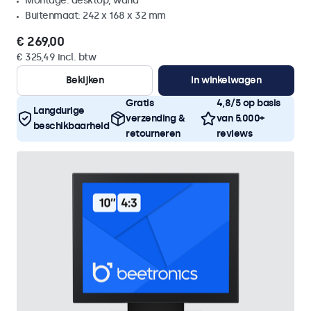
Montage: desktop, wand
Buitenmaat: 242 x 168 x 32 mm
€ 269,00
€ 325,49 incl. btw
Bekijken
In winkelwagen
Gratis
4,8/5 op basis
Langdurige
verzending &
van 5.000+
beschikbaarheid
retourneren
reviews