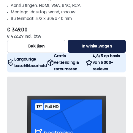
Aansluitingen: HDMI, VGA, BNC, RCA
Montage: desktop, wand, inbouw
Buitenmaat: 372 x 305 x 40 mm
€ 349,00
€ 422,29 incl. btw
Bekijken
In winkelwagen
Gratis
4,8/5 op basis
Langdurige
verzending &
van 5.000+
beschikbaarheid
retourneren
reviews