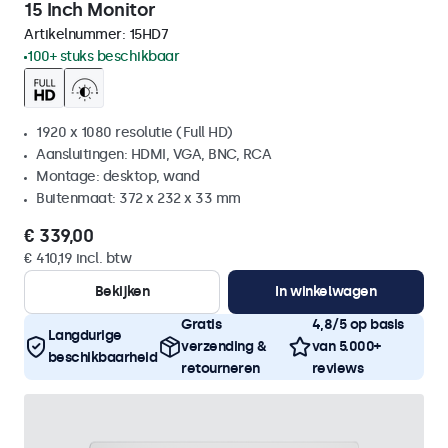
15 Inch Monitor
Artikelnummer:
15HD7
100+ stuks beschikbaar
1920 x 1080 resolutie (Full HD)
Aansluitingen: HDMI, VGA, BNC, RCA
Montage: desktop, wand
Buitenmaat: 372 x 232 x 33 mm
€ 339,00
€ 410,19 incl. btw
Bekijken
In winkelwagen
Gratis
4,8/5 op basis
Langdurige
verzending &
van 5.000+
beschikbaarheid
retourneren
reviews