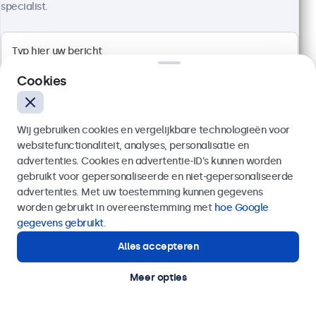
specialist.
Artikelnummer:
24HD7M
100+ stuks beschikbaar
1920 x 1080 resolutie (Full HD)
Cookies
Aansluitingen: HDMI, VGA, BNC, RCA
Montage: desktop, wand, inbouw
Buitenmaat: 560 x 337 x 41 mm
Wij gebruiken cookies en vergelijkbare technologieën voor
websitefunctionaliteit, analyses, personalisatie en
€ 499,00
advertenties. Cookies en advertentie-ID’s kunnen worden
€ 603,79 incl. btw
gebruikt voor gepersonaliseerde en niet-gepersonaliseerde
Verzenden
Bekijken
In winkelwagen
advertenties. Met uw toestemming kunnen gegevens
worden gebruikt in overeenstemming met
hoe Google
Of bel ons op
020 - 700 83 66
gegevens gebruikt
.
Alles accepteren
Hulp of advies nodig?
Direct contact met een specialist.
Meer opties