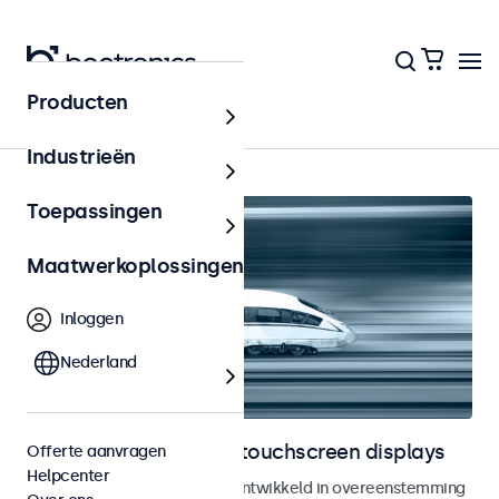
Producten
Home
Industrieën
Toepassingen
Maatwerkoplossingen
Inloggen
Nederland
Railway monitoren en touchscreen displays
Offerte aanvragen
Helpcenter
Monitoren en touchscreens ontwikkeld in overeenstemming