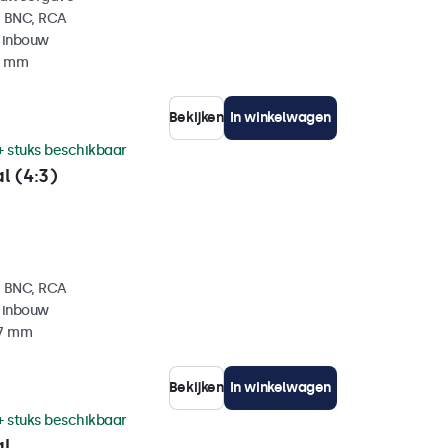
, BNC, RCA
 inbouw
35 mm
Bekijken
In winkelwagen
+ stuks beschikbaar
l (4:3)
, BNC, RCA
 inbouw
37 mm
Bekijken
In winkelwagen
+ stuks beschikbaar
al