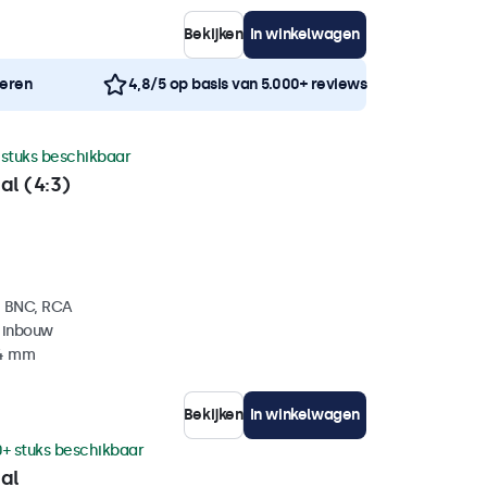
Bekijken
In winkelwagen
neren
4,8/5 op basis van 5.000+ reviews
 stuks beschikbaar
al (4:3)
, BNC, RCA
 inbouw
34 mm
Bekijken
In winkelwagen
0+ stuks beschikbaar
al