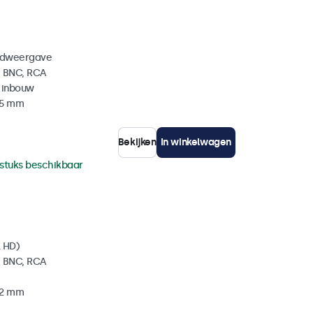
eldweergave
, BNC, RCA
 inbouw
35 mm
Bekijken
In winkelwagen
 stuks beschikbaar
l HD)
, BNC, RCA
32 mm