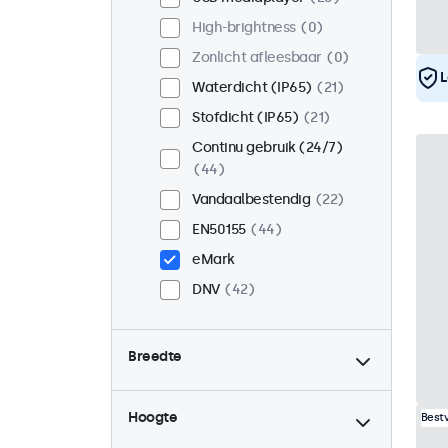
High-brightness
0
Zonlicht afleesbaar
0
L
Waterdicht (IP65)
21
Stofdicht (IP65)
21
Continu gebruik (24/7)
44
Vandaalbestendig
22
EN50155
44
eMark
DNV
42
Breedte
Hoogte
Best