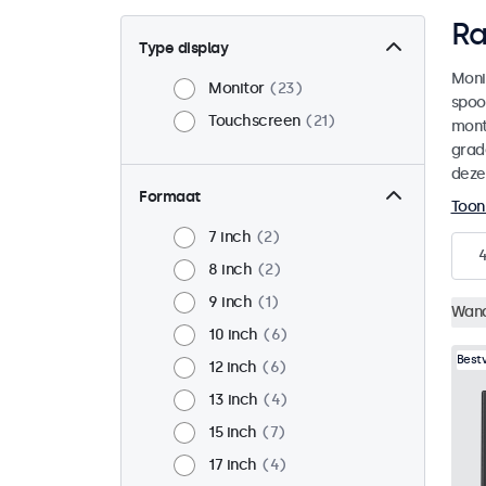
Ra
Type display
Moni
Monitor
23
spoo
Touchscreen
21
mont
grad
deze
Formaat
Toon
7 inch
2
8 inch
2
9 inch
1
Wan
10 inch
6
Best
12 inch
6
13 inch
4
15 inch
7
17 inch
4