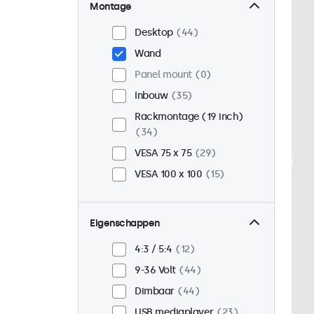
Montage
Desktop
44
Wand
Panel mount
0
Inbouw
35
Rackmontage (19 inch)
34
VESA 75 x 75
29
VESA 100 x 100
15
Eigenschappen
4:3 / 5:4
12
9-36 Volt
44
Dimbaar
44
USB mediaplayer
23