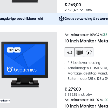
€ 269,00
€ 325,49 incl. btw
angdurige beschikbaarheid
Gratis verzending & retour
Artikelnummer:
10VG7M
36
10 Inch Monitor Meta
4:3 beeldverhouding
Aansluitingen: HDMI, VGA
Montage: desktop, wand,
Buitenmaat: 225 x 176 x 
€ 279,00
€ 337,59 incl. btw
Artikelnummer:
10HD7M
10
verkocht
10 Inch Monitor Meta