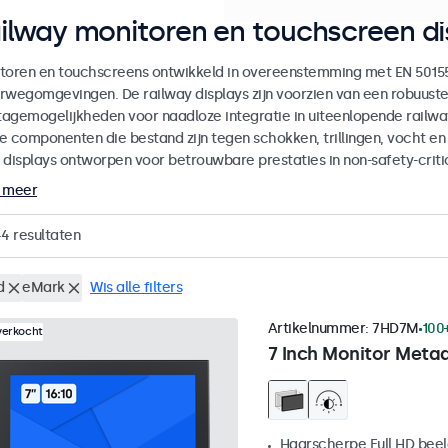
ilway monitoren en touchscreen di
toren en touchscreens ontwikkeld in overeenstemming met EN 50155 
rwegomgevingen. De railway displays zijn voorzien van een robuuste
agemogelijkheden voor naadloze integratie in uiteenlopende railway
e componenten die bestand zijn tegen schokken, trillingen, vocht e
 displays ontworpen voor betrouwbare prestaties in non-safety-crit
 meer
44
resultaten
d
eMark
Wis alle filters
Artikelnummer:
7HD7M
100
verkocht
7 Inch Monitor Metaa
Haarscherpe Full HD be