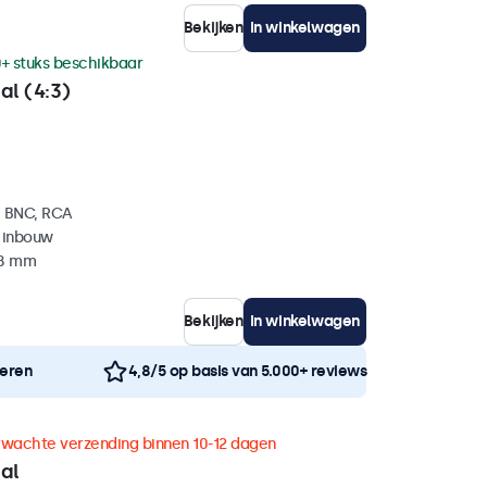
Bekijken
In winkelwagen
+ stuks beschikbaar
al (4:3)
, BNC, RCA
 inbouw
38 mm
Bekijken
In winkelwagen
neren
4,8/5 op basis van 5.000+ reviews
rwachte verzending binnen 10-12 dagen
al