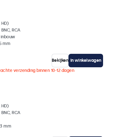
l HD)
, BNC, RCA
 inbouw
35 mm
Bekijken
In winkelwagen
achte verzending binnen 10-12 dagen
l HD)
, BNC, RCA
 33 mm