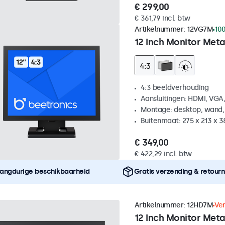
€ 299,00
€ 361,79 incl. btw
Artikelnummer:
12VG7M
100
12 Inch Monitor Meta
4:3 beeldverhouding
Aansluitingen: HDMI, VGA
Montage: desktop, wand,
Buitenmaat: 275 x 213 x 
€ 349,00
€ 422,29 incl. btw
angdurige beschikbaarheid
Gratis verzending & retour
Artikelnummer:
12HD7M
Ve
12 Inch Monitor Meta