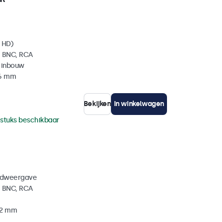
l HD)
, BNC, RCA
 inbouw
36 mm
Bekijken
In winkelwagen
 stuks beschikbaar
eldweergave
, BNC, RCA
32 mm